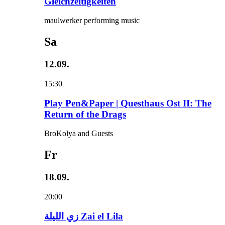
Gleichzeitigkeiten
maulwerker performing music
Sa
12.09.
15:30
Play Pen&Paper | Questhaus Ost II: The
Return of the Drags
BroKolya and Guests
Fr
18.09.
20:00
زي‌ اللیلة Zai el Lila