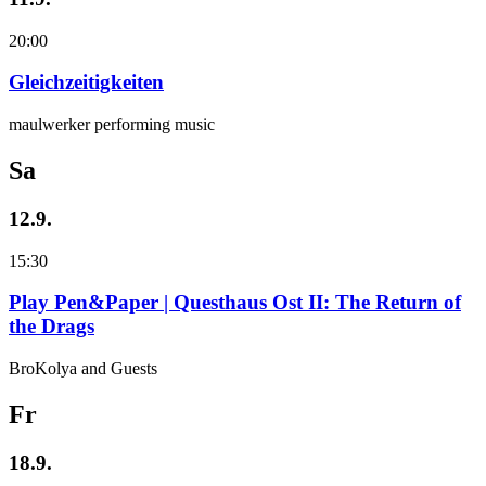
20:00
Gleichzeitigkeiten
maulwerker performing music
Sa
12.9.
15:30
Play Pen&Paper | Questhaus Ost II: The Return of
the Drags
BroKolya and Guests
Fr
18.9.