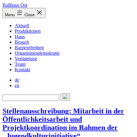
Skip
Ballhaus Ost
to
Ballhaus
Menu
Close
content
Ost
Aktuell
Produktionen
Haus
Besuch
Barrierefreiheit
Organismendemokratie
Vermietung
Team
Kontakt
de
en
Stellenausschreibung: Mitarbeit in der
Öffentlichkeitsarbeit und
Projektkoordination im Rahmen der
„Jugendkulturinitiative“