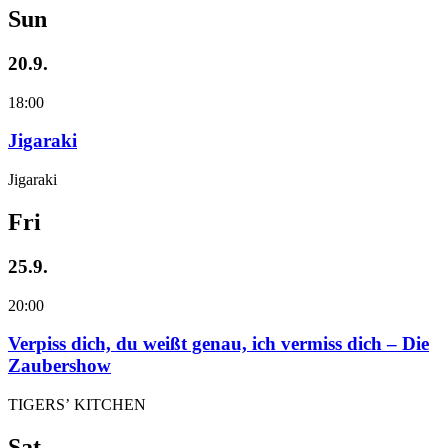
Sun
20.9.
18:00
Jigaraki
Jigaraki
Fri
25.9.
20:00
Verpiss dich, du weißt genau, ich vermiss dich – Die
Zaubershow
TIGERS’ KITCHEN
Sat