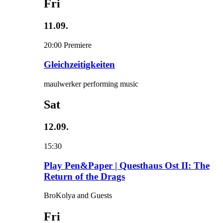
Fri
11.09.
20:00
Premiere
Gleichzeitigkeiten
maulwerker performing music
Sat
12.09.
15:30
Play Pen&Paper | Questhaus Ost II: The
Return of the Drags
BroKolya and Guests
Fri