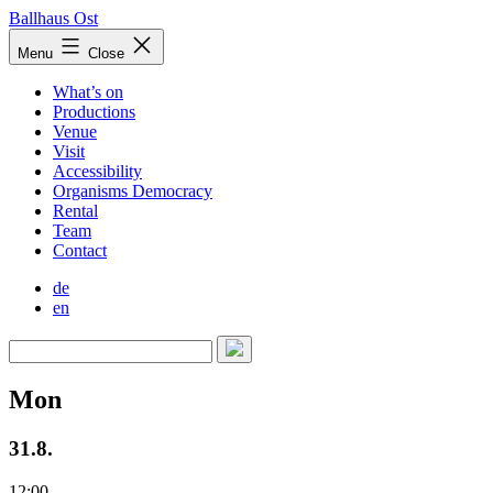
Skip
Ballhaus Ost
to
Ballhaus
Menu
Close
content
Ost
What’s on
Productions
Venue
Visit
Accessibility
Organisms Democracy
Rental
Team
Contact
de
en
Mon
31.8.
12:00