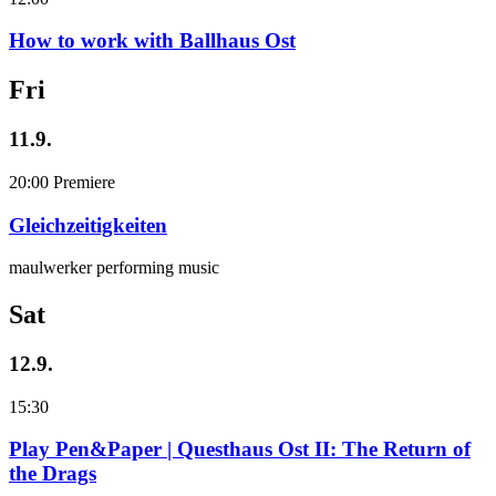
How to work with Ballhaus Ost
Fri
11.9.
20:00
Premiere
Gleichzeitigkeiten
maulwerker performing music
Sat
12.9.
15:30
Play Pen&Paper | Questhaus Ost II: The Return of
the Drags