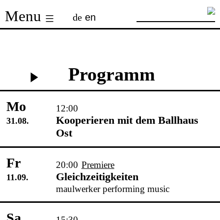
Skip
Menu
de
en
to
content
Programm
Mo
12:00
Kooperieren mit dem Ballhaus
31.08.
Ost
Fr
20:00
Premiere
Gleichzeitigkeiten
11.09.
maulwerker performing music
Sa
15:30