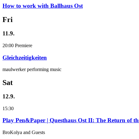
How to work with Ballhaus Ost
Fri
11.9.
20:00
Premiere
Gleichzeitigkeiten
maulwerker performing music
Sat
12.9.
15:30
Play Pen&Paper | Questhaus Ost II: The Return of t
BroKolya and Guests