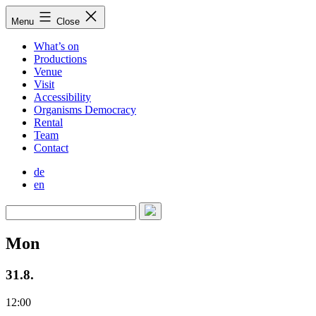
Skip
Menu
Close
to
content
What’s on
Productions
Venue
Visit
Accessibility
Organisms Democracy
Rental
Team
Contact
de
en
Mon
31.8.
12:00