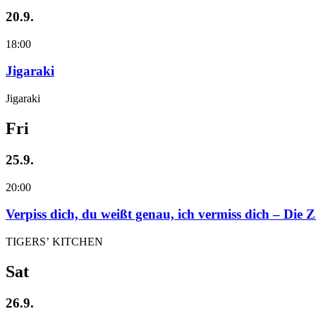
20.9.
18:00
Jigaraki
Jigaraki
Fri
25.9.
20:00
Verpiss dich, du weißt genau, ich vermiss dich – Die
TIGERS’ KITCHEN
Sat
26.9.