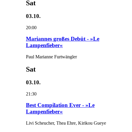
Sat
03.10.
20:00
Mariannes großes Debüt - »Le
Lampenfieber«
Paul Marianne Furtwängler
Sat
03.10.
21:30
Best Compilation Ever - »Le
Lampenfieber«
Livi Scheucher, Thea Ehre, Kirikou Gueye