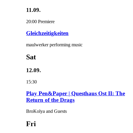
11.09.
20:00
Premiere
Gleichzeitigkeiten
maulwerker performing music
Sat
12.09.
15:30
Play Pen&Paper | Questhaus Ost II: The
Return of the Drags
BroKolya and Guests
Fri