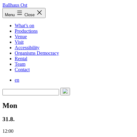
Skip
Ballhaus Ost
to
Ballhaus
Menu
Close
content
Ost
What’s on
Productions
Venue
Visit
Accessibility
Organisms Democracy
Rental
Team
Contact
en
Mon
31.8.
12:00