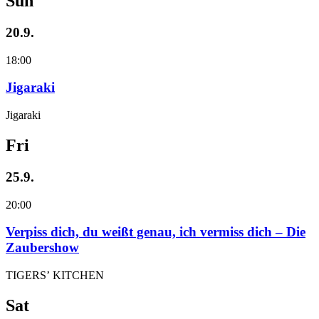
Sun
20.9.
18:00
Jigaraki
Jigaraki
Fri
25.9.
20:00
Verpiss dich, du weißt genau, ich vermiss dich – Die
Zaubershow
TIGERS’ KITCHEN
Sat