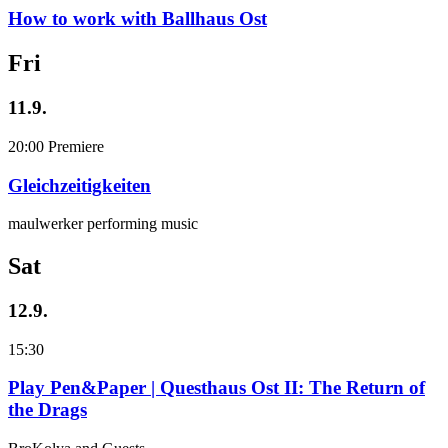
How to work with Ballhaus Ost
Fri
11.9.
20:00
Premiere
Gleichzeitigkeiten
maulwerker performing music
Sat
12.9.
15:30
Play Pen&Paper | Questhaus Ost II: The Return of
the Drags