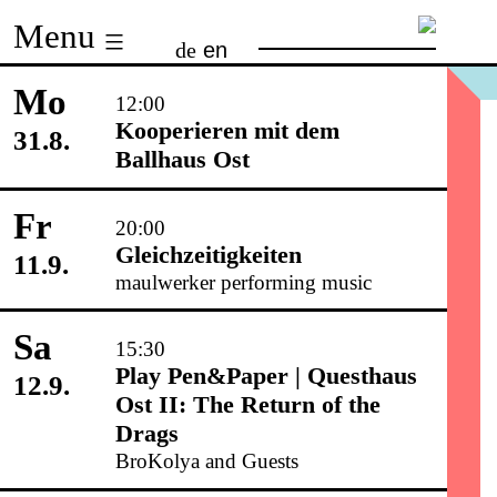
Skip
Menu
de
en
to
content
Mo
12:00
Kooperieren mit dem
31.8.
Ballhaus Ost
Fr
20:00
Gleichzeitigkeiten
11.9.
maulwerker performing music
Sa
15:30
Play Pen&Paper | Questhaus
12.9.
Ost II: The Return of the
Drags
BroKolya and Guests