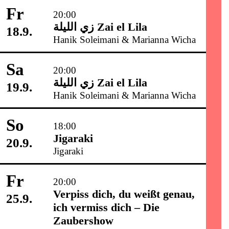
Fr
20:00
زي‌ اللیلة Zai el Lila
18.9.
Hanik Soleimani & Marianna Wicha
Sa
20:00
زي‌ اللیلة Zai el Lila
19.9.
Hanik Soleimani & Marianna Wicha
So
18:00
Jigaraki
20.9.
Jigaraki
Fr
20:00
Verpiss dich, du weißt genau,
25.9.
ich vermiss dich – Die
Zaubershow