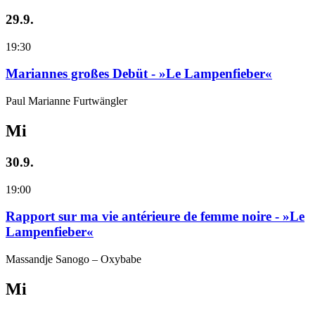
29.9.
19:30
Mariannes großes Debüt - »Le Lampenfieber«
Paul Marianne Furtwängler
Mi
30.9.
19:00
Rapport sur ma vie antérieure de femme noire - »Le
Lampenfieber«
Massandje Sanogo – Oxybabe
Mi