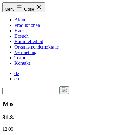
Skip
Menu
Close
to
content
Aktuell
Produktionen
Haus
Besuch
Barrierefreiheit
Organismendemokratie
Vermietung
Team
Kontakt
de
en
Mo
31.8.
12:00