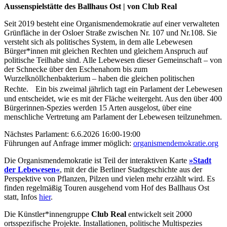
Aussenspielstätte des Ballhaus Ost
| von
Club Real
Seit 2019 besteht eine Organismendemokratie auf einer verwalteten
Grünfläche in der Osloer Straße zwischen Nr. 107 und Nr.108. Sie
versteht sich als politisches System, in dem alle Lebewesen
Bürger*innen mit gleichen Rechten und gleichem Anspruch auf
politische Teilhabe sind. Alle Lebewesen dieser Gemeinschaft – von
der Schnecke über den Eschenahorn bis zum
Wurzelknöllchenbakterium – haben die gleichen politischen
Rechte. Ein bis zweimal jährlich tagt ein Parlament der Lebewesen
und entscheidet, wie es mit der Fläche weitergeht. Aus den über 400
Bürgerinnen-Spezies werden 15 Arten ausgelost, über eine
menschliche Vertretung am Parlament der Lebewesen teilzunehmen.
Nächstes Parlament: 6.6.2026 16:00-19:00
Führungen auf Anfrage immer möglich:
organismendemokratie.org
Die Organismendemokratie ist Teil der interaktiven Karte
»Stadt
der Lebewesen«
, mit der die Berliner Stadtgeschichte aus der
Perspektive von Pflanzen, Pilzen und vielen mehr erzählt wird. Es
finden regelmäßig Touren ausgehend vom Hof des Ballhaus Ost
statt, Infos
hier
.
Die Künstler*innengruppe
Club Real
entwickelt seit 2000
ortsspezifische Projekte. Installationen, politische Multispezies