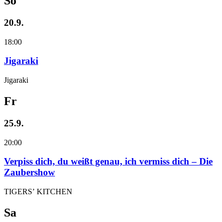
So
20.9.
18:00
Jigaraki
Jigaraki
Fr
25.9.
20:00
Verpiss dich, du weißt genau, ich vermiss dich – Die
Zaubershow
TIGERS’ KITCHEN
Sa