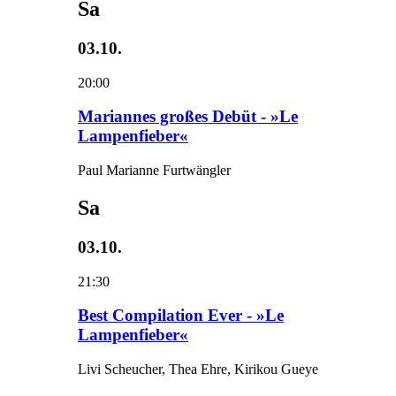
Sa
03.10.
20:00
Mariannes großes Debüt - »Le
Lampenfieber«
Paul Marianne Furtwängler
Sa
03.10.
21:30
Best Compilation Ever - »Le
Lampenfieber«
Livi Scheucher, Thea Ehre, Kirikou Gueye