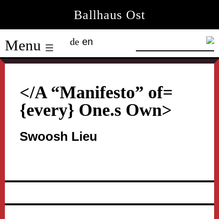
Skip
Ballhaus Ost
to
Ballhaus
content
de
en
Menu
Ost
</A “Manifesto” of=
{every} One.s Own>
Swoosh Lieu