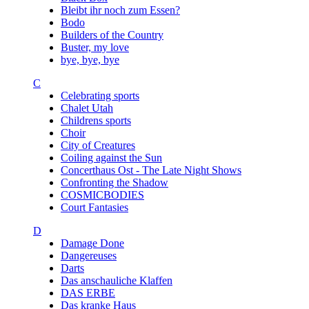
Bleibt ihr noch zum Essen?
Bodo
Builders of the Country
Buster, my love
bye, bye, bye
C
Celebrating sports
Chalet Utah
Childrens sports
Choir
City of Creatures
Coiling against the Sun
Concerthaus Ost - The Late Night Shows
Confronting the Shadow
COSMICBODIES
Court Fantasies
D
Damage Done
Dangereuses
Darts
Das anschauliche Klaffen
DAS ERBE
Das kranke Haus