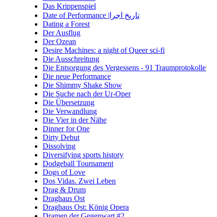
Das Krippenspiel
Date of Performance |تاریخ اجرا
Dating a Forest
Der Ausflug
Der Ozean
Desire Machines: a night of Queer sci-fi
Die Ausschreitung
Die Entsorgung des Vergessens - 91 Traumprotokolle
Die neue Performance
Die Shimmy Shake Show
Die Suche nach der Ur-Oper
Die Übersetzung
Die Verwandlung
Die Vier in der Nähe
Dinner for One
Dirty Debut
Dissolving
Diversifying sports history
Dodgeball Tournament
Dogs of Love
Dos Vidas. Zwei Leben
Drag & Drum
Draghaus Ost
Draghaus Ost: König Opera
Dramen der Gegenwart #2