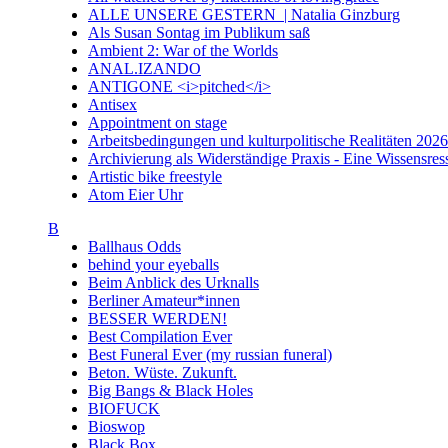
ALLE UNSERE GESTERN | Natalia Ginzburg
Als Susan Sontag im Publikum saß
Ambient 2: War of the Worlds
ANAL.IZANDO
ANTIGONE <i>pitched</i>
Antisex
Appointment on stage
Arbeitsbedingungen und kulturpolitische Realitäten 20
Archivierung als Widerständige Praxis - Eine Wissensresso
Artistic bike freestyle
Atom Eier Uhr
B
Ballhaus Odds
behind your eyeballs
Beim Anblick des Urknalls
Berliner Amateur*innen
BESSER WERDEN!
Best Compilation Ever
Best Funeral Ever (my russian funeral)
Beton. Wüste. Zukunft.
Big Bangs & Black Holes
BIOFUCK
Bioswop
Black Box