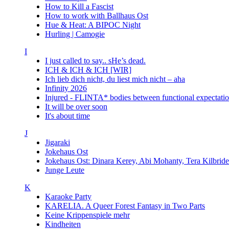
How to Kill a Fascist
How to work with Ballhaus Ost
Hue & Heat: A BIPOC Night
Hurling | Camogie
I
I just called to say.. sHe’s dead.
ICH & ICH & ICH [WIR]
Ich lieb dich nicht, du liest mich nicht – aha
Infinity 2026
Injured - FLINTA* bodies between functional expectatio
It will be over soon
It's about time
J
Jigaraki
Jokehaus Ost
Jokehaus Ost: Dinara Kerey, Abi Mohanty, Tera Kil
Junge Leute
K
Karaoke Party
KARELIA. A Queer Forest Fantasy in Two Parts
Keine Krippenspiele mehr
Kindheiten