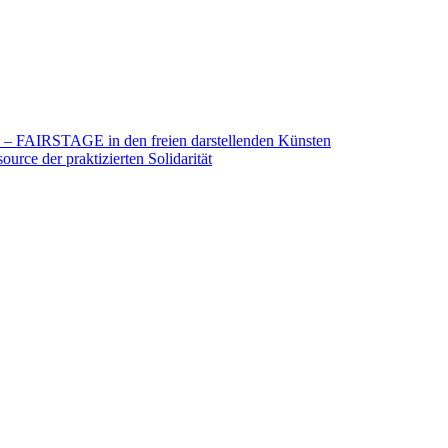
26 – FAIRSTAGE in den freien darstellenden Künsten
urce der praktizierten Solidarität