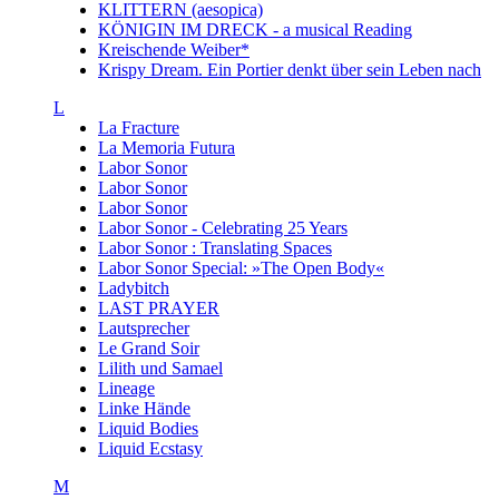
KLITTERN (aesopica)
KÖNIGIN IM DRECK - a musical Reading
Kreischende Weiber*
Krispy Dream. Ein Portier denkt über sein Leben nach
L
La Fracture
La Memoria Futura
Labor Sonor
Labor Sonor
Labor Sonor
Labor Sonor - Celebrating 25 Years
Labor Sonor : Translating Spaces
Labor Sonor Special: »The Open Body«
Ladybitch
LAST PRAYER
Lautsprecher
Le Grand Soir
Lilith und Samael
Lineage
Linke Hände
Liquid Bodies
Liquid Ecstasy
M