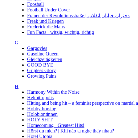
Foosball
Football Under Cover
Frauen der Revolutionsstraße | دختران خیابان انقلاب
Freak und Kriegen
Frederick die Maus
Fun Facts - witzig, wichtig, richtig
G
Gargoyles
Gasoline Queen
Gleichzeitigkeiten
GOOD BYE
Gripless Glory
Growing Pains
H
Harmony Within the Noise
Helmitropolis
Hitting and being hit – a feminist perspective on martial 
Hobby horsing
Holobiontinnen
HOLY SHIT
Homecoming - Greatest Hits!
Hörst du mich? | Khi nào ta nghe thây nhau?
Hotel Utopia