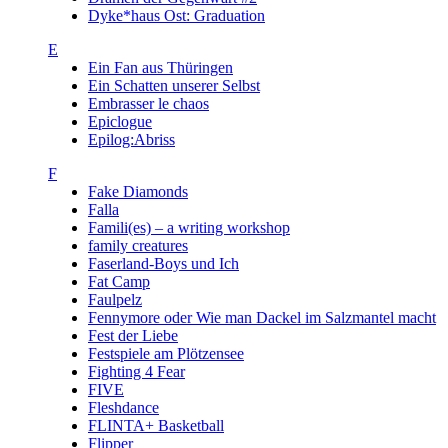
Dyke*haus Ost: Graduation
E
Ein Fan aus Thüringen
Ein Schatten unserer Selbst
Embrasser le chaos
Epiclogue
Epilog:Abriss
F
Fake Diamonds
Falla
Famili(es) – a writing workshop
family creatures
Faserland-Boys und Ich
Fat Camp
Faulpelz
Fennymore oder Wie man Dackel im Salzmantel macht
Fest der Liebe
Festspiele am Plötzensee
Fighting 4 Fear
FIVE
Fleshdance
FLINTA+ Basketball
Flipper