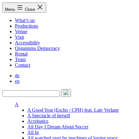
Skip
Menu
Close
to
content
What’s on
Productions
Venue
Visit
Accessibility
Organisms Democracy
Rental
Team
Contact
de
en
A
A Good Year (Escho / CPH) feat. Late Verlane
A Spectacle of herself
Acrobatics
All Day I Dream About Soccer
All In
All watched over by machines of loving grace