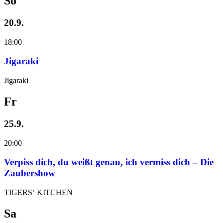
So
20.9.
18:00
Jigaraki
Jigaraki
Fr
25.9.
20:00
Verpiss dich, du weißt genau, ich vermiss dich – Die
Zaubershow
TIGERS’ KITCHEN
Sa