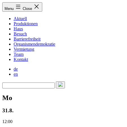
Skip
Menu
Close
to
content
Aktuell
Produktionen
Haus
Besuch
Barrierefreiheit
Organismendemokratie
Vermietung
Team
Kontakt
de
en
Mo
31.8.
12:00