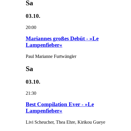
Sa
03.10.
20:00
Mariannes großes Debüt - »Le
Lampenfieber«
Paul Marianne Furtwängler
Sa
03.10.
21:30
Best Compilation Ever - »Le
Lampenfieber«
Livi Scheucher, Thea Ehre, Kirikou Gueye