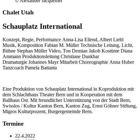
© Alexander Jacquemet
Chalet Utah
Schauplatz International
Konzept, Regie, Performance
Anna-Lisa Ellend, Albert Liebl
Musik, Komposition
Fabian M. Müller
Technische Leitung, Licht,
Bühne
Stephan Müller
Video, Ton
Demian Jakob
Kostüme
Diana
Ammann
Produktionsleitung
Christiane Dankbar
Dramaturgie
Johannes Mayr
Mitarbeit Choreographie
Anna Huber
Tanzcoach
Pamela Battanta
Eine Produktion von Schauplatz International in Koproduktion mit
dem Schlachthaus Theater Bern und in Kooperation mit dem
Ballhaus Ost. Mit freundlicher Unterstützung von der Stadt Bern,
Swisslos / Kultur Kanton Bern, Kanton Zug, Ernst Göhner Stiftung,
Migros Kulturprozent, Burgergemeinde Bern.
Termine
22.4.2022