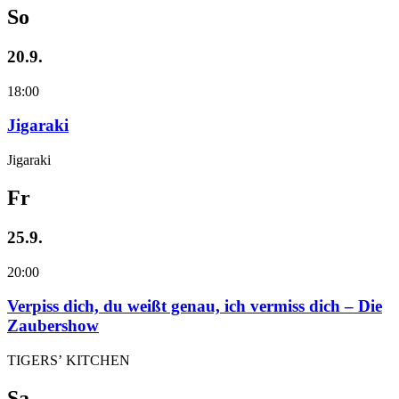
So
20.9.
18:00
Jigaraki
Jigaraki
Fr
25.9.
20:00
Verpiss dich, du weißt genau, ich vermiss dich – Die
Zaubershow
TIGERS’ KITCHEN
Sa