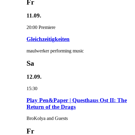
Fr
11.09.
20:00
Premiere
Gleichzeitigkeiten
maulwerker performing music
Sa
12.09.
15:30
Play Pen&Paper | Questhaus Ost II: The
Return of the Drags
BroKolya and Guests
Fr