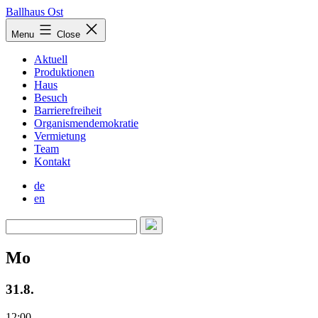
Skip
Ballhaus Ost
to
Ballhaus
Menu
Close
content
Ost
Aktuell
Produktionen
Haus
Besuch
Barrierefreiheit
Organismendemokratie
Vermietung
Team
Kontakt
de
en
Mo
31.8.
12:00