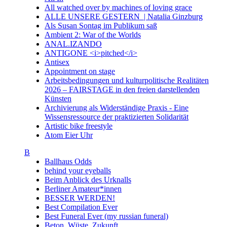
All watched over by machines of loving grace
ALLE UNSERE GESTERN | Natalia Ginzburg
Als Susan Sontag im Publikum saß
Ambient 2: War of the Worlds
ANAL.IZANDO
ANTIGONE <i>pitched</i>
Antisex
Appointment on stage
Arbeitsbedingungen und kulturpolitische Realitäten
2026 – FAIRSTAGE in den freien darstellenden
Künsten
Archivierung als Widerständige Praxis - Eine
Wissensressource der praktizierten Solidarität
Artistic bike freestyle
Atom Eier Uhr
B
Ballhaus Odds
behind your eyeballs
Beim Anblick des Urknalls
Berliner Amateur*innen
BESSER WERDEN!
Best Compilation Ever
Best Funeral Ever (my russian funeral)
Beton. Wüste. Zukunft.