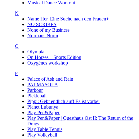
Musical Dance Workout
N
Name Her. Eine Suche nach den Frauen+
NO SCRIBES
None of my Business
Normans Norm
O
Olympia
On Horses – Sports Edition
Oxygènes workshop
P
Palace of Ash and Rain
PALMASOLA
Parkour
Pickleball
Pippi: Gebt endlich auf! Es ist vorbei
Planet Lubunya
Play Pen&Paper
Play Pen&Paper | Questhaus Ost II: The Return of the
Drags
Play Table Tennis
Play Volleyball