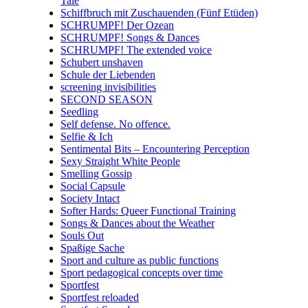
Tale
Schiffbruch mit Zuschauenden (Fünf Etüden)
SCHRUMPF! Der Ozean
SCHRUMPF! Songs & Dances
SCHRUMPF! The extended voice
Schubert unshaven
Schule der Liebenden
screening invisibilities
SECOND SEASON
Seedling
Self defense. No offence.
Selfie & Ich
Sentimental Bits – Encountering Perception
Sexy Straight White People
Smelling Gossip
Social Capsule
Society Intact
Softer Hards: Queer Functional Training
Songs & Dances about the Weather
Souls Out
Spaßige Sache
Sport and culture as public functions
Sport pedagogical concepts over time
Sportfest
Sportfest reloaded