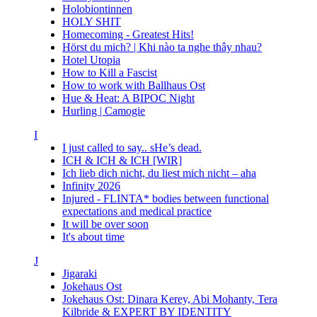
Holobiontinnen
HOLY SHIT
Homecoming - Greatest Hits!
Hörst du mich? | Khi nào ta nghe thây nhau?
Hotel Utopia
How to Kill a Fascist
How to work with Ballhaus Ost
Hue & Heat: A BIPOC Night
Hurling | Camogie
I
I just called to say.. sHe’s dead.
ICH & ICH & ICH [WIR]
Ich lieb dich nicht, du liest mich nicht – aha
Infinity 2026
Injured - FLINTA* bodies between functional
expectations and medical practice
It will be over soon
It's about time
J
Jigaraki
Jokehaus Ost
Jokehaus Ost: Dinara Kerey, Abi Mohanty, Tera
Kilbride & EXPERT BY IDENTITY