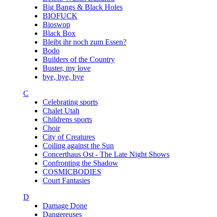
Big Bangs & Black Holes
BIOFUCK
Bioswop
Black Box
Bleibt ihr noch zum Essen?
Bodo
Builders of the Country
Buster, my love
bye, bye, bye
C
Celebrating sports
Chalet Utah
Childrens sports
Choir
City of Creatures
Coiling against the Sun
Concerthaus Ost - The Late Night Shows
Confronting the Shadow
COSMICBODIES
Court Fantasies
D
Damage Done
Dangereuses