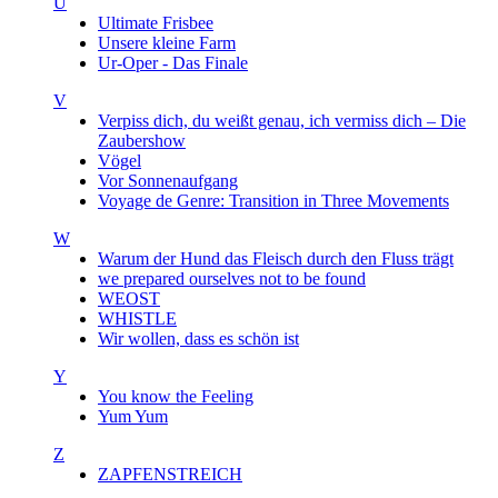
U
Ultimate Frisbee
Unsere kleine Farm
Ur-Oper - Das Finale
V
Verpiss dich, du weißt genau, ich vermiss dich – Die
Zaubershow
Vögel
Vor Sonnenaufgang
Voyage de Genre: Transition in Three Movements
W
Warum der Hund das Fleisch durch den Fluss trägt
we prepared ourselves not to be found
WEOST
WHISTLE
Wir wollen, dass es schön ist
Y
You know the Feeling
Yum Yum
Z
ZAPFENSTREICH