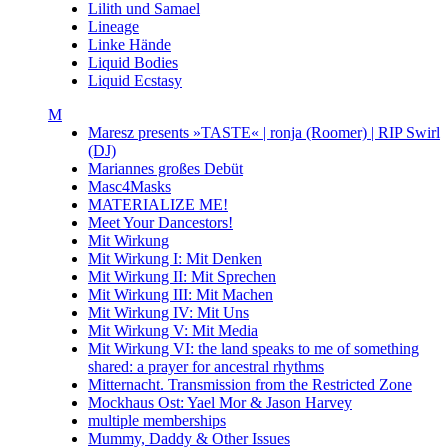
Lilith und Samael
Lineage
Linke Hände
Liquid Bodies
Liquid Ecstasy
M
Maresz presents »TASTE« | ronja (Roomer) | RIP Swirl
(DJ)
Mariannes großes Debüt
Masc4Masks
MATERIALIZE ME!
Meet Your Dancestors!
Mit Wirkung
Mit Wirkung I: Mit Denken
Mit Wirkung II: Mit Sprechen
Mit Wirkung III: Mit Machen
Mit Wirkung IV: Mit Uns
Mit Wirkung V: Mit Media
Mit Wirkung VI: the land speaks to me of something
shared: a prayer for ancestral rhythms
Mitternacht. Transmission from the Restricted Zone
Mockhaus Ost: Yael Mor & Jason Harvey
multiple memberships
Mummy, Daddy & Other Issues