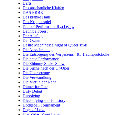
Darts
Das anschauliche Klaffen
DAS ERBE
Das kranke Haus
Das Krippenspiel
Date of Performance |تاریخ اجرا
Dating a Forest
Der Ausflug
Der Ozean
Desire Machines: a night of Queer sci-fi
Die Ausschreitung
Die Entsorgung des Vergessens - 91 Traumprotokolle
Die neue Performance
Die Shimmy Shake Show
Die Suche nach der Ur-Oper
Die Übersetzung
Die Verwandlung
Die Vier in der Nähe
Dinner for One
Dirty Debut
Dissolving
Diversifying sports history
Dodgeball Tournament
Dogs of Love
Dos Vidas. Zwei Leben