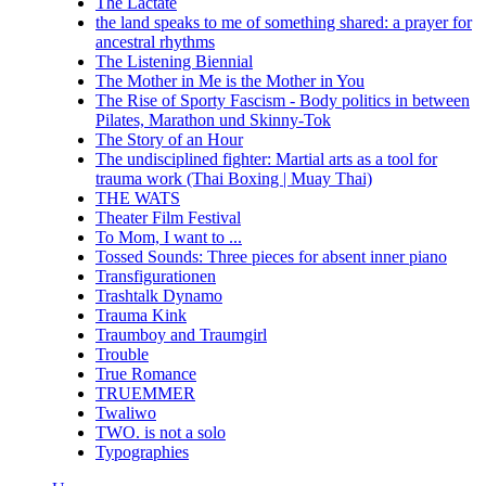
The Lactate
the land speaks to me of something shared: a prayer for
ancestral rhythms
The Listening Biennial
The Mother in Me is the Mother in You
The Rise of Sporty Fascism - Body politics in between
Pilates, Marathon und Skinny-Tok
The Story of an Hour
The undisciplined fighter: Martial arts as a tool for
trauma work (Thai Boxing | Muay Thai)
THE WATS
Theater Film Festival
To Mom, I want to ...
Tossed Sounds: Three pieces for absent inner piano
Transfigurationen
Trashtalk Dynamo
Trauma Kink
Traumboy and Traumgirl
Trouble
True Romance
TRUEMMER
Twaliwo
TWO. is not a solo
Typographies