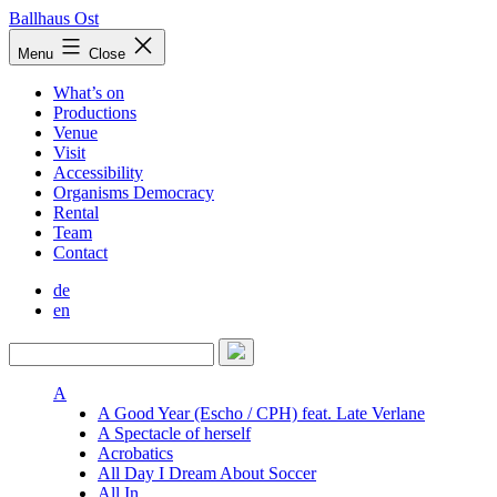
Skip
Ballhaus Ost
to
Ballhaus
Menu
Close
content
Ost
What’s on
Productions
Venue
Visit
Accessibility
Organisms Democracy
Rental
Team
Contact
de
en
A
A Good Year (Escho / CPH) feat. Late Verlane
A Spectacle of herself
Acrobatics
All Day I Dream About Soccer
All In