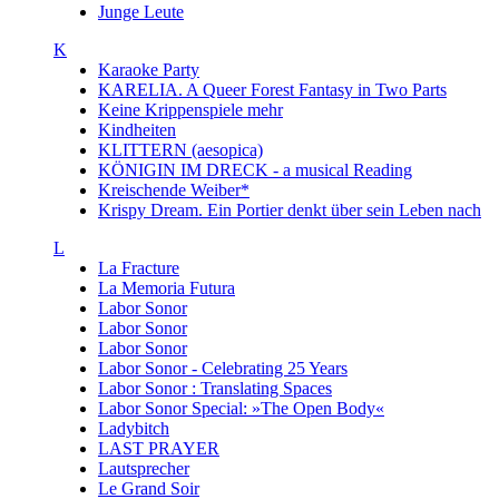
Junge Leute
K
Karaoke Party
KARELIA. A Queer Forest Fantasy in Two Parts
Keine Krippenspiele mehr
Kindheiten
KLITTERN (aesopica)
KÖNIGIN IM DRECK - a musical Reading
Kreischende Weiber*
Krispy Dream. Ein Portier denkt über sein Leben nach
L
La Fracture
La Memoria Futura
Labor Sonor
Labor Sonor
Labor Sonor
Labor Sonor - Celebrating 25 Years
Labor Sonor : Translating Spaces
Labor Sonor Special: »The Open Body«
Ladybitch
LAST PRAYER
Lautsprecher
Le Grand Soir