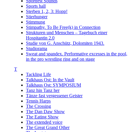
Sportfest Sounds
Sports hall
Sterben 1, 2, 3: Hopp!
Stierhunger
Stimmung
Stimpathy. To Be Free(k) in Connection
Strukturen und Menschen – Tagebuch einer
Hospitantin 2.0
Studie von G. Anschütz, Dolomiten 1943.
Studiorama
Sweat and spandex. Performative excesses in the pool,
in the pro wrestling ring and on stage
T
Tackling Life
Talkhaus Ost: In the Vault
Talkhaus Ost: SYMPOSIUM
Tanz hin Tanz her
Tänze fast vergessener Geister
Tennis Harps
The Crossing
The Dan Daw Show
The Eating Show
The extended voice
The Great Grand Other