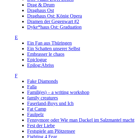
Drag & Drum
Draghaus Ost
Draghaus Ost: König Opera
Dramen der Gegenwart #2
Dyke*haus Ost: Graduation
E
Ein Fan aus Thüringen
Ein Schatten unserer Selbst
Embrasser le chaos
Epiclogue
Epilog:Abriss
F
Fake Diamonds
Falla
Famili(es) – a writing workshop
family creatures
Faserland-Boys und Ich
Fat Camp
Faulpelz
Fennymore oder Wie man Dackel im Salzmantel macht
Fest der Liebe
Festspiele am Plötzensee
Fighting 4 Fear