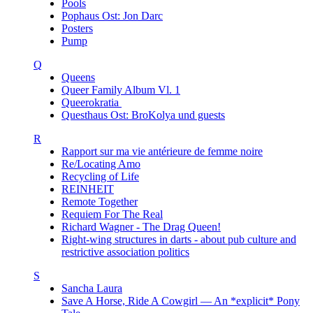
Pools
Pophaus Ost: Jon Darc
Posters
Pump
Q
Queens
Queer Family Album Vl. 1
Queerokratia
Questhaus Ost: BroKolya und guests
R
Rapport sur ma vie antérieure de femme noire
Re/Locating Amo
Recycling of Life
REINHEIT
Remote Together
Requiem For The Real
Richard Wagner - The Drag Queen!
Right-wing structures in darts - about pub culture and
restrictive association politics
S
Sancha Laura
Save A Horse, Ride A Cowgirl — An *explicit* Pony