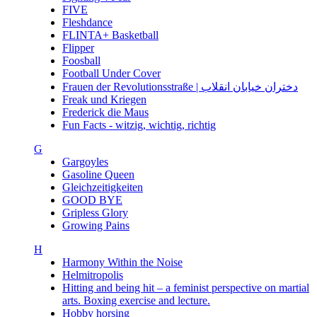
FIVE
Fleshdance
FLINTA+ Basketball
Flipper
Foosball
Football Under Cover
Frauen der Revolutionsstraße | دختران خیابان انقلاب
Freak und Kriegen
Frederick die Maus
Fun Facts - witzig, wichtig, richtig
G
Gargoyles
Gasoline Queen
Gleichzeitigkeiten
GOOD BYE
Gripless Glory
Growing Pains
H
Harmony Within the Noise
Helmitropolis
Hitting and being hit – a feminist perspective on martial
arts. Boxing exercise and lecture.
Hobby horsing