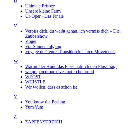
U
Ultimate Frisbee
Unsere kleine Farm
Ur-Oper - Das Finale
V
Verpiss dich, du weißt genau, ich vermiss dich – Die
Zaubershow
Vögel
Vor Sonnenaufgang
Voyage de Genre: Transition in Three Movements
W
Warum der Hund das Fleisch durch den Fluss trägt
we prepared ourselves not to be found
WEOST
WHISTLE
Wir wollen, dass es schön ist
Y
You know the Feeling
Yum Yum
Z
ZAPFENSTREICH