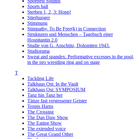
Sportfest Sounds
Sports hall
Sterben 1, 2, 3: Hopp!
Stierhunger
Stimmung
Stimpathy. To Be Free(k) in Connection
Strukturen und Menschen – Tagebuch einer
Hospitantin 2.0
Studie von G. Anschütz, Dolomiten 1943.
Studiorama
Sweat and spandex. Performative excesses in the pool,
in the pro wrestling ring and on stage
T
Tackling Life
Talkhaus Ost: In the Vault
Talkhaus Ost: SYMPOSIUM
Tanz hin Tanz her
Tänze fast vergessener Geister
Tennis Harps
The Crossing
The Dan Daw Show
The Eating Show
The extended voice
The Great Grand Other