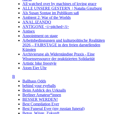
All watched over by machines of loving grace
ALLE UNSERE GESTERN | Natalia Ginzburg
Als Susan Sontag im Publikum saß
Ambient 2: War of the Worlds
ANAL.IZANDO
ANTIGONE <i>pitched</i>
Antisex
Appointment on stage
Arbeitsbedingungen und kulturpolitische Realitäten
2026 – FAIRSTAGE in den freien darstellenden
Künsten
Archivierung als Widerständige Praxis - Eine
Wissensressource der praktizierten Solidarität
Artistic bike freestyle
Atom Eier Uhr
B
Ballhaus Odds
behind your eyeballs
Beim Anblick des Urknalls
Berliner Amateur*innen
BESSER WERDEN!
Best Compilation Ever
Best Funeral Ever (my russian funeral)
Beton. Wüste. Zukunft.