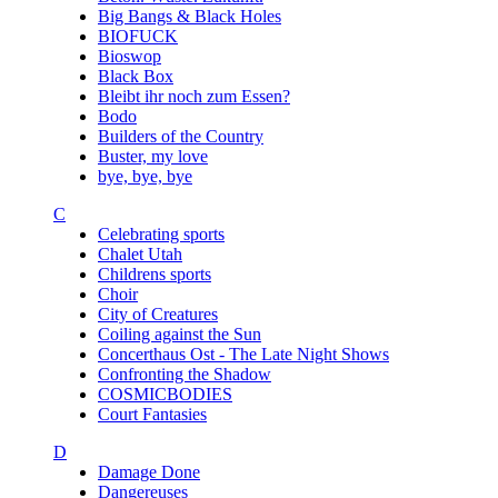
Big Bangs & Black Holes
BIOFUCK
Bioswop
Black Box
Bleibt ihr noch zum Essen?
Bodo
Builders of the Country
Buster, my love
bye, bye, bye
C
Celebrating sports
Chalet Utah
Childrens sports
Choir
City of Creatures
Coiling against the Sun
Concerthaus Ost - The Late Night Shows
Confronting the Shadow
COSMICBODIES
Court Fantasies
D
Damage Done
Dangereuses