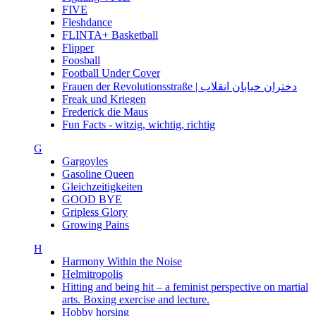
FIVE
Fleshdance
FLINTA+ Basketball
Flipper
Foosball
Football Under Cover
Frauen der Revolutionsstraße | دختران خیابان انقلاب
Freak und Kriegen
Frederick die Maus
Fun Facts - witzig, wichtig, richtig
G
Gargoyles
Gasoline Queen
Gleichzeitigkeiten
GOOD BYE
Gripless Glory
Growing Pains
H
Harmony Within the Noise
Helmitropolis
Hitting and being hit – a feminist perspective on martial
arts. Boxing exercise and lecture.
Hobby horsing