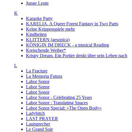
Junge Leute
K
Karaoke Party
KARELIA. A Queer Forest Fantasy in Two Parts
Keine Krippenspiele mehr
Kindheiten
KLITTERN (aesopica)
KÖNIGIN IM DRECK - a musical Reading
Kreischende Weiber*
Krispy Dream. Ein Portier denkt über sein Leben nach
L
La Fracture
La Memoria Futura
Labor Sonor
Labor Sonor
Labor Sonor
Labor Sonor - Celebrating 25 Years
Labor Sonor : Translating Spaces
Labor Sonor Special: »The Open Body«
Ladybitch
LAST PRAYER
Lautsprecher
Le Grand Soir