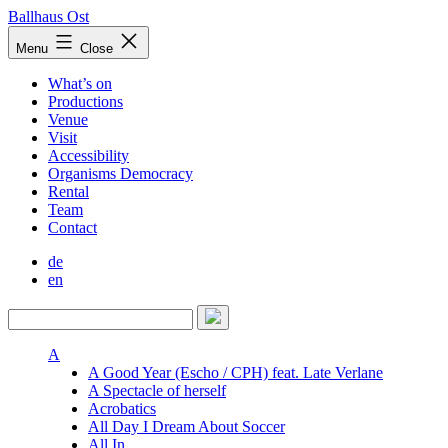
Skip
Ballhaus Ost
to
Ballhaus
Menu
Close
content
Ost
What’s on
Productions
Venue
Visit
Accessibility
Organisms Democracy
Rental
Team
Contact
de
en
A
A Good Year (Escho / CPH) feat. Late Verlane
A Spectacle of herself
Acrobatics
All Day I Dream About Soccer
All In