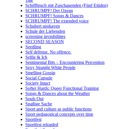
Tale
Schiffbruch mit Zuschauenden (Fünf Etüden)
SCHRUMPF! Der Ozean
SCHRUMPF! Songs & Dances
SCHRUMPF! The extended voice
Schubert unshaven
Schule der Liebenden
screening invisibilities
SECOND SEASON
Seedling
Self defense. No offence.
Selfie & Ich
Sentimental Bits – Encountering Perception
Sexy Straight White People
Smelling Gossip
Social Capsule
Society Intact
Softer Hards: Queer Functional Training
Songs & Dances about the Weather
Souls Out
Spaßige Sache
Sport and culture as public functions
Sport pedagogical concepts over time
Sportfest
Sportfest reloaded