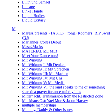
Lilith und Samael
Lineage
Linke Hände
Liquid Bodies
Liquid Ecstasy
M
Maresz presents »TASTE« | ronja (Roomer) | RIP Swirl
(DJ)
Mariannes großes Debüt
Masc4Masks
MATERIALIZE ME!
Meet Your Dancestors!
Mit Wirkung
Mit Wirkung I: Mit Denken
Mit Wirkung II: Mit Sprechen
Mit Wirkung III: Mit Machen
Mit Wirkung IV: Mit Uns
Mit Wirkung V: Mit Media
Mit Wirkung VI: the land speaks to me of something
shared: a prayer for ancestral rhythms
Mitternacht. Transmission from the Restricted Zone
Mockhaus Ost: Yael Mor & Jason Harvey
multiple memberships
Mummy, Daddy & Other Issues