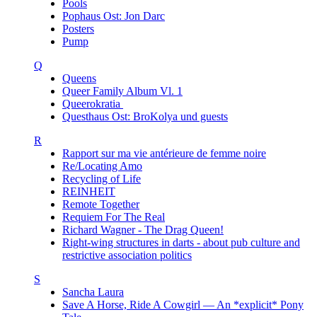
Pools
Pophaus Ost: Jon Darc
Posters
Pump
Q
Queens
Queer Family Album Vl. 1
Queerokratia
Questhaus Ost: BroKolya und guests
R
Rapport sur ma vie antérieure de femme noire
Re/Locating Amo
Recycling of Life
REINHEIT
Remote Together
Requiem For The Real
Richard Wagner - The Drag Queen!
Right-wing structures in darts - about pub culture and
restrictive association politics
S
Sancha Laura
Save A Horse, Ride A Cowgirl — An *explicit* Pony