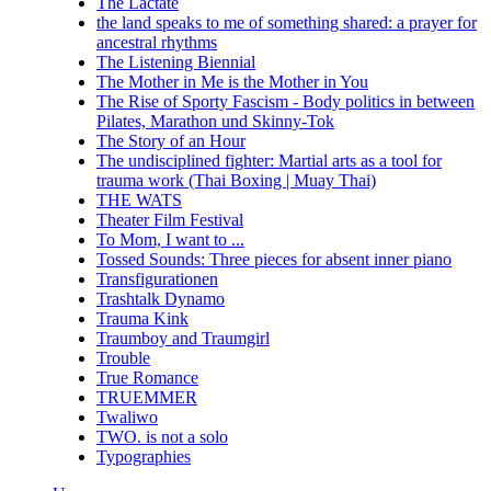
The Lactate
the land speaks to me of something shared: a prayer for
ancestral rhythms
The Listening Biennial
The Mother in Me is the Mother in You
The Rise of Sporty Fascism - Body politics in between
Pilates, Marathon und Skinny-Tok
The Story of an Hour
The undisciplined fighter: Martial arts as a tool for
trauma work (Thai Boxing | Muay Thai)
THE WATS
Theater Film Festival
To Mom, I want to ...
Tossed Sounds: Three pieces for absent inner piano
Transfigurationen
Trashtalk Dynamo
Trauma Kink
Traumboy and Traumgirl
Trouble
True Romance
TRUEMMER
Twaliwo
TWO. is not a solo
Typographies