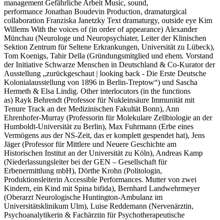
management
Gefährliche Arbeit
Music, sound,
performance
Jonathan Boudevin
Production, dramaturgical
collaboration
Franziska Janetzky
Text dramaturgy, outside eye
Kim
Willems
With the voices of (in order of appearance)
Alexander
Münchau (Neurologe und Neuropsychiater, Leiter der Klinischen
Sektion Zentrum für Seltene Erkrankungen, Universität zu Lübeck),
Tom Koenigs, Tahir Della (Gründungsmitglied und ehem. Vorstand
der Initiative Schwarze Menschen in Deutschland & Co-Kurator der
Ausstellung „zurückgeschaut | looking back - Die Erste Deutsche
Kolonialausstellung von 1896 in Berlin-Treptow“) und Sascha
Hermeth & Elsa Lindig.
Other interlocutors (in the functions
as)
Rayk Behrendt (Professor für Nukleinsäure Immunität mit
Tenure Track an der Medizinischen Fakultät Bonn), Ann
Ehrenhofer-Murray (Professorin für Molekulare Zellbiologie an der
Humboldt-Universität zu Berlin), Max Fuhrmann (Erbe eines
Vermögens aus der NS-Zeit, das er komplett gespendet hat), Jens
Jäger (Professor für Mittlere und Neuere Geschichte am
Historischen Institut an der Universität zu Köln), Andreas Kamp
(Niederlassungsleiter bei der GEN – Gesellschaft für
Erbenermittlung mbH), Dörthe Krohn (Politologin,
Produktionsleiterin Accessible Performances. Mutter von zwei
Kindern, ein Kind mit Spina bifida), Bernhard Landwehrmeyer
(Oberarzt Neurologische Huntington-​Ambulanz im
Universitätsklinikum Ulm), Luise Reddemann (Nervenärztin,
Psychoanalytikerin & Fachärztin für Psychotherapeutische