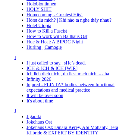
Holobiontinnen
HOLY SHIT
Homecoming - Greatest Hits!
Hörst du mich? | Khi nào ta nghe thây nhau?
Hotel Utopia
How to Kill a Fascist
How to work with Ballhaus Ost
Hue & Heat: A BIPOC Night
Hurling | Camogie
I
I just called to say.. sHe’s dead.
ICH & ICH & ICH [WIR]
Ich lieb dich nicht, du liest mich nicht – aha
Infinity 2026
Injured - FLINTA* bodies between functional
expectations and medical practice
It will be over soon
It's about time
J
Jigaraki
Jokehaus Ost
Jokehaus Ost: Dinara Kerey, Abi Mohanty, Tera
Kilbride & EXPERT BY IDENTITY