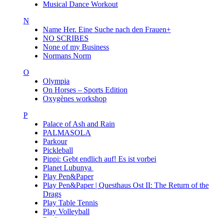
Musical Dance Workout
N
Name Her. Eine Suche nach den Frauen+
NO SCRIBES
None of my Business
Normans Norm
O
Olympia
On Horses – Sports Edition
Oxygènes workshop
P
Palace of Ash and Rain
PALMASOLA
Parkour
Pickleball
Pippi: Gebt endlich auf! Es ist vorbei
Planet Lubunya
Play Pen&Paper
Play Pen&Paper | Questhaus Ost II: The Return of the
Drags
Play Table Tennis
Play Volleyball