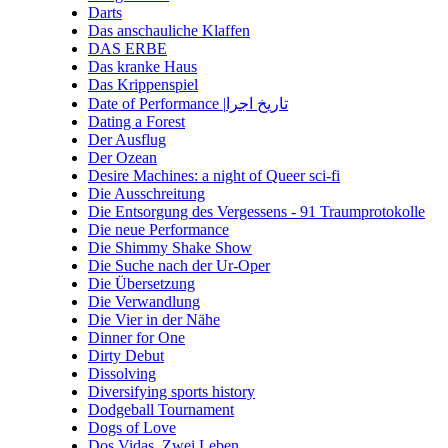
Darts
Das anschauliche Klaffen
DAS ERBE
Das kranke Haus
Das Krippenspiel
Date of Performance |تاریخ اجرا
Dating a Forest
Der Ausflug
Der Ozean
Desire Machines: a night of Queer sci-fi
Die Ausschreitung
Die Entsorgung des Vergessens - 91 Traumprotokolle
Die neue Performance
Die Shimmy Shake Show
Die Suche nach der Ur-Oper
Die Übersetzung
Die Verwandlung
Die Vier in der Nähe
Dinner for One
Dirty Debut
Dissolving
Diversifying sports history
Dodgeball Tournament
Dogs of Love
Dos Vidas. Zwei Leben