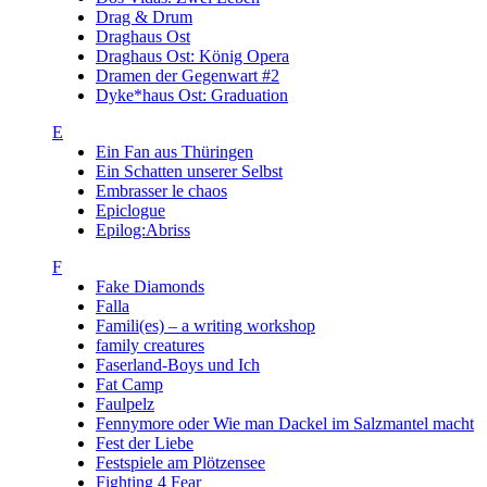
Drag & Drum
Draghaus Ost
Draghaus Ost: König Opera
Dramen der Gegenwart #2
Dyke*haus Ost: Graduation
E
Ein Fan aus Thüringen
Ein Schatten unserer Selbst
Embrasser le chaos
Epiclogue
Epilog:Abriss
F
Fake Diamonds
Falla
Famili(es) – a writing workshop
family creatures
Faserland-Boys und Ich
Fat Camp
Faulpelz
Fennymore oder Wie man Dackel im Salzmantel macht
Fest der Liebe
Festspiele am Plötzensee
Fighting 4 Fear