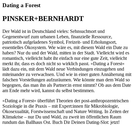
Dating a Forest
PINSKER+BERNHARDT
Der Wald ist in Deutschland vieles: Sehnsuchtsort und
Gegenentwurf zum urbanen Leben, finanzielle Ressource,
patriotisch aufgeladenes Symbol, Freizeit- und Erholungsort,
essentielles Ökosystem. Wie wäre es, mit diesem Wald ein Date zu
haben? Nur du und der Wald, mitten in der Stadt. Vielleicht wird es
romantisch, vielleicht habt ihr einfach nur eine gute Zeit, vielleicht
merkt ihr, dass es doch nicht so wirklich passt. »Dating a Forest«
lädt dazu ein, mit dem Wald neue Verbindungen einzugehen und
miteinander zu verwachsen. Und wie in einer guten Annäherung mit
falschen Vorstellungen aufzuräumen. Wie könnte man dem Wald so
begegnen, das man ihn als Partner:in ernst nimmt? Ob aus dem Date
am Ende mehr wird, kannst du selbst bestimmen.
»Dating a Forest« überführt Theorien der post-anthropozentrischen
Soziologie in die Praxis – mit Expert:innen für Mikrobiologie,
Ökosexualität, Forstwissenschaft und Nature Writing. In Zeiten der
Klimakrise – nur Du und Wald, zu zweit im öffentlichen Raum
rundum das Ballhaus Ost. Buch Dir Deinen Dating-Slot: jetzt!