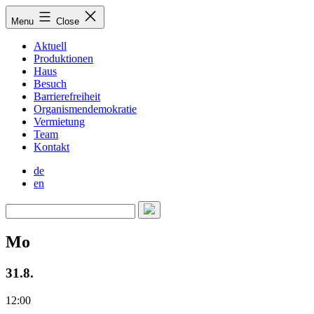
Skip
Menu
Close
to
content
Aktuell
Produktionen
Haus
Besuch
Barrierefreiheit
Organismendemokratie
Vermietung
Team
Kontakt
de
en
Mo
31.8.
12:00