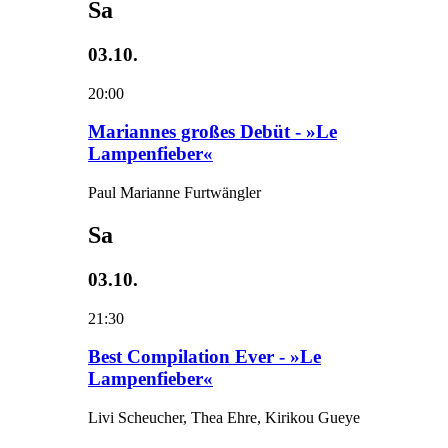
Sa
03.10.
20:00
Mariannes großes Debüt - »Le
Lampenfieber«
Paul Marianne Furtwängler
Sa
03.10.
21:30
Best Compilation Ever - »Le
Lampenfieber«
Livi Scheucher, Thea Ehre, Kirikou Gueye