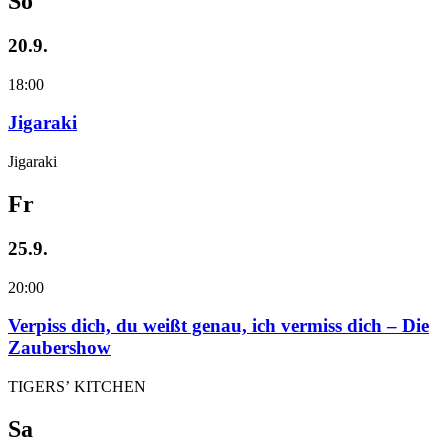
So
20.9.
18:00
Jigaraki
Jigaraki
Fr
25.9.
20:00
Verpiss dich, du weißt genau, ich vermiss dich – Die
Zaubershow
TIGERS’ KITCHEN
Sa