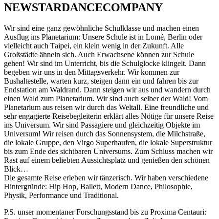
NEWSTARDANCECOMPANY
Wir sind eine ganz gewöhnliche Schulklasse und machen einen
Ausflug ins Planetarium: Unsere Schule ist in Lomé, Berlin oder
vielleicht auch Taipei, ein klein wenig in der Zukunft. Alle
Großstädte ähneln sich. Auch Erwachsene können zur Schule
gehen! Wir sind im Unterricht, bis die Schulglocke klingelt. Dann
begeben wir uns in den Mittagsverkehr. Wir kommen zur
Bushaltestelle, warten kurz, steigen dann ein und fahren bis zur
Endstation am Waldrand. Dann steigen wir aus und wandern durch
einen Wald zum Planetarium. Wir sind auch selber der Wald! Vom
Planetarium aus reisen wir durch das Weltall. Eine freundliche und
sehr engagierte Reisebegleiterin erklärt alles Nötige für unsere Reise
ins Universum. Wir sind Passagiere und gleichzeitig Objekte im
Universum! Wir reisen durch das Sonnensystem, die Milchstraße,
die lokale Gruppe, den Virgo Superhaufen, die lokale Superstruktur
bis zum Ende des sichtbaren Universums. Zum Schluss machen wir
Rast auf einem beliebten Aussichtsplatz und genießen den schönen
Blick…
Die gesamte Reise erleben wir tänzerisch. Wir haben verschiedene
Hintergründe: Hip Hop, Ballett, Modern Dance, Philosophie,
Physik, Performance und Traditional.
P.S. unser momentaner Forschungsstand bis zu Proxima Centauri: