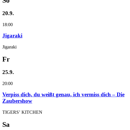
So
20.9.
18:00
Jigaraki
Jigaraki
Fr
25.9.
20:00
Verpiss dich, du weißt genau, ich vermiss dich – Die
Zaubershow
TIGERS’ KITCHEN
Sa