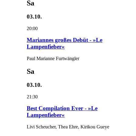
Sa
03.10.
20:00
Mariannes großes Debüt - »Le
Lampenfieber«
Paul Marianne Furtwängler
Sa
03.10.
21:30
Best Compilation Ever - »Le
Lampenfieber«
Livi Scheucher, Thea Ehre, Kirikou Gueye