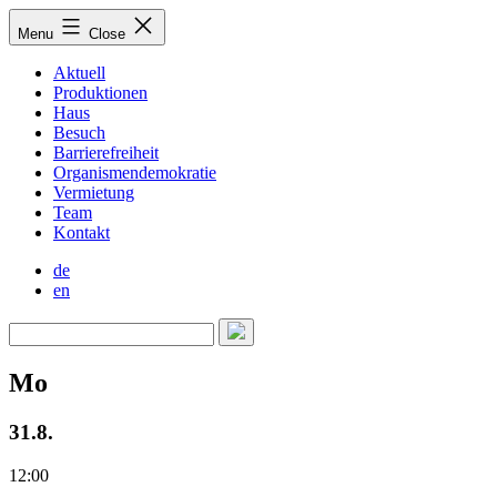
Skip
Menu
Close
to
content
Aktuell
Produktionen
Haus
Besuch
Barrierefreiheit
Organismendemokratie
Vermietung
Team
Kontakt
de
en
Mo
31.8.
12:00