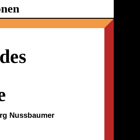
onen
Ballhaus
Ost
des
e
org Nussbaumer