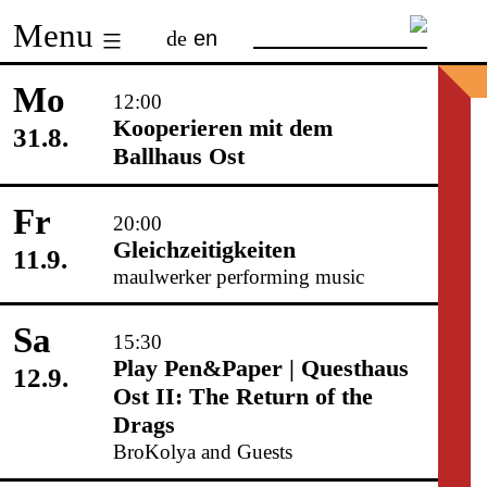
Skip
Menu
de
en
to
content
Mo
12:00
Kooperieren mit dem
31.8.
Ballhaus Ost
Fr
20:00
Gleichzeitigkeiten
11.9.
maulwerker performing music
Sa
15:30
Play Pen&Paper | Questhaus
12.9.
Ost II: The Return of the
Drags
BroKolya and Guests