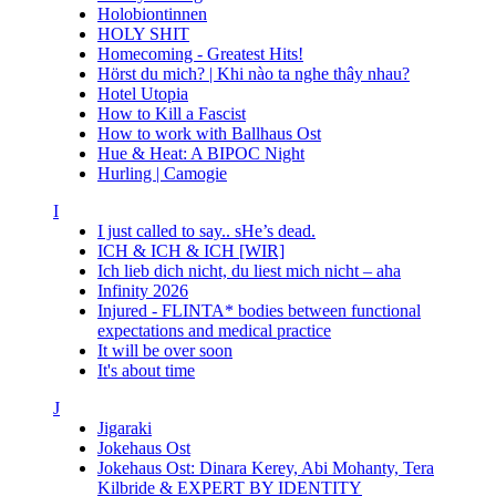
Holobiontinnen
HOLY SHIT
Homecoming - Greatest Hits!
Hörst du mich? | Khi nào ta nghe thây nhau?
Hotel Utopia
How to Kill a Fascist
How to work with Ballhaus Ost
Hue & Heat: A BIPOC Night
Hurling | Camogie
I
I just called to say.. sHe’s dead.
ICH & ICH & ICH [WIR]
Ich lieb dich nicht, du liest mich nicht – aha
Infinity 2026
Injured - FLINTA* bodies between functional
expectations and medical practice
It will be over soon
It's about time
J
Jigaraki
Jokehaus Ost
Jokehaus Ost: Dinara Kerey, Abi Mohanty, Tera
Kilbride & EXPERT BY IDENTITY