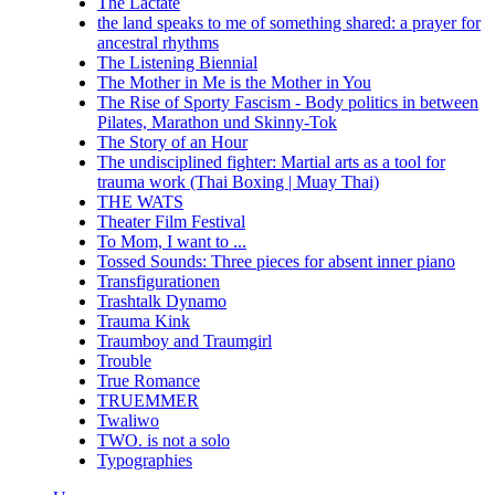
The Lactate
the land speaks to me of something shared: a prayer for
ancestral rhythms
The Listening Biennial
The Mother in Me is the Mother in You
The Rise of Sporty Fascism - Body politics in between
Pilates, Marathon und Skinny-Tok
The Story of an Hour
The undisciplined fighter: Martial arts as a tool for
trauma work (Thai Boxing | Muay Thai)
THE WATS
Theater Film Festival
To Mom, I want to ...
Tossed Sounds: Three pieces for absent inner piano
Transfigurationen
Trashtalk Dynamo
Trauma Kink
Traumboy and Traumgirl
Trouble
True Romance
TRUEMMER
Twaliwo
TWO. is not a solo
Typographies