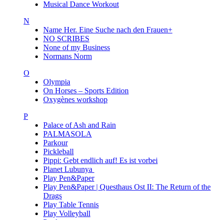
Musical Dance Workout
N
Name Her. Eine Suche nach den Frauen+
NO SCRIBES
None of my Business
Normans Norm
O
Olympia
On Horses – Sports Edition
Oxygènes workshop
P
Palace of Ash and Rain
PALMASOLA
Parkour
Pickleball
Pippi: Gebt endlich auf! Es ist vorbei
Planet Lubunya
Play Pen&Paper
Play Pen&Paper | Questhaus Ost II: The Return of the
Drags
Play Table Tennis
Play Volleyball