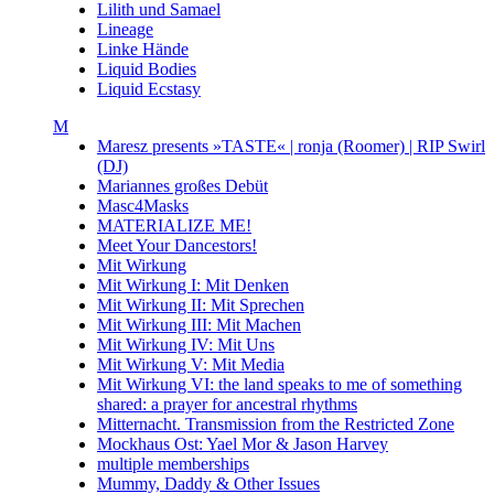
Lilith und Samael
Lineage
Linke Hände
Liquid Bodies
Liquid Ecstasy
M
Maresz presents »TASTE« | ronja (Roomer) | RIP Swirl
(DJ)
Mariannes großes Debüt
Masc4Masks
MATERIALIZE ME!
Meet Your Dancestors!
Mit Wirkung
Mit Wirkung I: Mit Denken
Mit Wirkung II: Mit Sprechen
Mit Wirkung III: Mit Machen
Mit Wirkung IV: Mit Uns
Mit Wirkung V: Mit Media
Mit Wirkung VI: the land speaks to me of something
shared: a prayer for ancestral rhythms
Mitternacht. Transmission from the Restricted Zone
Mockhaus Ost: Yael Mor & Jason Harvey
multiple memberships
Mummy, Daddy & Other Issues