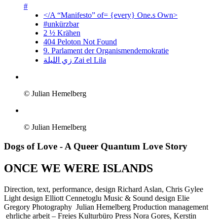
#
</A “Manifesto” of= {every} One.s Own>
#unkürzbar
2 ½ Krähen
404 Peloton Not Found
9. Parlament der Organismendemokratie
زي‌ اللیلة Zai el Lila
© Julian Hemelberg
© Julian Hemelberg
Dogs of Love
- A Queer Quantum Love Story
ONCE WE WERE ISLANDS
Direction, text, performance, design
Richard Aslan, Chris Gylee
Light design
Elliott Cennetoglu
Music & Sound design
Elie
Gregory
Photography
Julian Hemelberg
Production management
ehrliche arbeit – Freies Kulturbüro
Press
Nora Gores, Kerstin