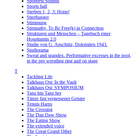
Sportfest Sounds
Sports hall
Sterben 1, 2, 3: Hopp!
Stierhunger
Stimmung
Stimpathy. To Be Free(k) in Connection
Strukturen und Menschen – Tagebuch einer
Hospitantin 2.0
Studie von G. Anschütz, Dolomiten 1943.
Studiorama
Sweat and spandex. Performative excesses in the pool,
in the pro wrestling ring and on stage
T
Tackling Life
Talkhaus Ost: In the Vault
Talkhaus Ost: SYMPOSIUM
Tanz hin Tanz her
Tänze fast vergessener Geister
Tennis Harps
The Crossing
The Dan Daw Show
The Eating Show
The extended voice
The Great Grand Other