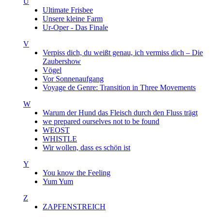
U
Ultimate Frisbee
Unsere kleine Farm
Ur-Oper - Das Finale
V
Verpiss dich, du weißt genau, ich vermiss dich – Die
Zaubershow
Vögel
Vor Sonnenaufgang
Voyage de Genre: Transition in Three Movements
W
Warum der Hund das Fleisch durch den Fluss trägt
we prepared ourselves not to be found
WEOST
WHISTLE
Wir wollen, dass es schön ist
Y
You know the Feeling
Yum Yum
Z
ZAPFENSTREICH