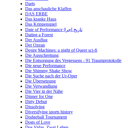
Darts
Das anschauliche Klaffen
DAS ERBE
Das kranke Haus
Das Krippenspiel
Date of Performance |تاریخ اجرا
Dating a Forest
Der Ausflug
Der Ozean
Desire Machines: a night of Queer sci-fi
Die Ausschreitung
Die Entsorgung des Vergessens - 91 Traumprotokolle
Die neue Performance
Die Shimmy Shake Show
Die Suche nach der Ur-Oper
Die Übersetzung
Die Verwandlung
Die Vier in der Nähe
Dinner for One
Dirty Debut
Dissolving
Diversifying sports history
Dodgeball Tournament
Dogs of Love
Dos Vidas. Zwei Leben