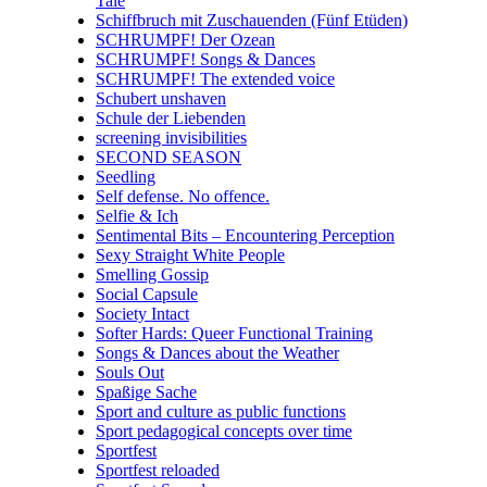
Tale
Schiffbruch mit Zuschauenden (Fünf Etüden)
SCHRUMPF! Der Ozean
SCHRUMPF! Songs & Dances
SCHRUMPF! The extended voice
Schubert unshaven
Schule der Liebenden
screening invisibilities
SECOND SEASON
Seedling
Self defense. No offence.
Selfie & Ich
Sentimental Bits – Encountering Perception
Sexy Straight White People
Smelling Gossip
Social Capsule
Society Intact
Softer Hards: Queer Functional Training
Songs & Dances about the Weather
Souls Out
Spaßige Sache
Sport and culture as public functions
Sport pedagogical concepts over time
Sportfest
Sportfest reloaded