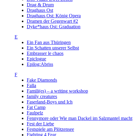
Drag & Drum
Draghaus Ost
Draghaus Ost: König Opera
Dramen der Gegenwart #2
Dyke*haus Ost: Graduation
E
Ein Fan aus Thüringen
Ein Schatten unserer Selbst
Embrasser le chaos
Epiclogue
Epilog:Abriss
F
Fake Diamonds
Falla
Famili(es) – a writing workshop
family creatures
Faserland-Boys und Ich
Fat Camp
Faulpelz
Fennymore oder Wie man Dackel im Salzmantel macht
Fest der Liebe
Festspiele am Plötzensee
Fighting 4 Fear