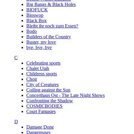
Big Bangs & Black Holes
BIOFUCK
Bioswop
Black Box
Bleibt ihr noch zum Essen?
Bodo
Builders of the Country
Buster, my love
bye, bye, bye
C
Celebrating sports
Chalet Utah
Childrens sports
Choir
City of Creatures
Coiling against the Sun
Concerthaus Ost - The Late Night Shows
Confronting the Shadow
COSMICBODIES
Court Fantasies
D
Damage Done
Dangereuses