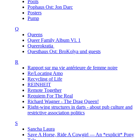
Pools
Pophaus Ost: Jon Darc
Posters
Pump
Q
Queens
Queer Family Album Vl. 1
Queerokratia
Questhaus Ost: BroKolya und guests
R
Rapport sur ma vie antérieure de femme noire
Re/Locating Amo
Recycling of Life
REINHEIT
Remote Together
Requiem For The Real
Richard Wagner - The Drag Queen!
Right-wing structures in darts - about pub culture and
restrictive association politics
S
Sancha Laura
Save A Horse, Ride A Cowgirl — An *explicit* Pony