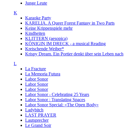
Junge Leute
K
Karaoke Party
KARELIA. A Queer Forest Fantasy in Two Parts
Keine Krippenspiele mehr
Kindheiten
KLITTERN (aesopica)
KÖNIGIN IM DRECK - a musical Reading
Kreischende Weiber*
Krispy Dream. Ein Portier denkt über sein Leben nach
L
La Fracture
La Memoria Futura
Labor Sonor
Labor Sonor
Labor Sonor
Labor Sonor - Celebrating 25 Years
Labor Sonor : Translating Spaces
Labor Sonor Special: »The Open Body«
Ladybitch
LAST PRAYER
Lautsprecher
Le Grand Soir