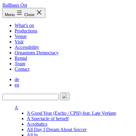
Skip
Ballhaus Ost
to
Ballhaus
Menu
Close
content
Ost
What’s on
Productions
Venue
Visit
Accessibility
Organisms Democracy
Rental
Team
Contact
de
en
A
A Good Year (Escho / CPH) feat. Late Verlane
A Spectacle of herself
Acrobatics
All Day I Dream About Soccer
All In