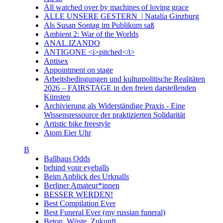
All watched over by machines of loving grace
ALLE UNSERE GESTERN | Natalia Ginzburg
Als Susan Sontag im Publikum saß
Ambient 2: War of the Worlds
ANAL.IZANDO
ANTIGONE <i>pitched</i>
Antisex
Appointment on stage
Arbeitsbedingungen und kulturpolitische Realitäten
2026 – FAIRSTAGE in den freien darstellenden
Künsten
Archivierung als Widerständige Praxis - Eine
Wissensressource der praktizierten Solidarität
Artistic bike freestyle
Atom Eier Uhr
B
Ballhaus Odds
behind your eyeballs
Beim Anblick des Urknalls
Berliner Amateur*innen
BESSER WERDEN!
Best Compilation Ever
Best Funeral Ever (my russian funeral)
Beton. Wüste. Zukunft.