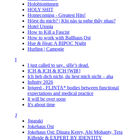
Holobiontinnen
HOLY SHIT
Homecoming - Greatest Hits!
Hörst du mich? | Khi nào ta nghe thây nhau?
Hotel Utopia
How to Kill a Fascist
How to work with Ballhaus Ost
Hue & Heat: A BIPOC Night
Hurling | Camogie
I
I just called to say.. sHe’s dead.
ICH & ICH & ICH [WIR]
Ich lieb dich nicht, du liest mich nicht – aha
Infinity 2026
Injured - FLINTA* bodies between functional
expectations and medical practice
It will be over soon
It's about time
J
Jigaraki
Jokehaus Ost
Jokehaus Ost: Dinara Kerey, Abi Mohanty, Tera
Kilbride & EXPERT BY IDENTITY