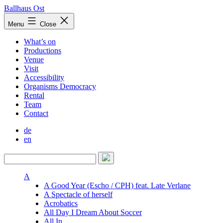
Skip
Ballhaus Ost
to
Ballhaus
Menu
Close
content
Ost
What’s on
Productions
Venue
Visit
Accessibility
Organisms Democracy
Rental
Team
Contact
de
en
A
A Good Year (Escho / CPH) feat. Late Verlane
A Spectacle of herself
Acrobatics
All Day I Dream About Soccer
All In