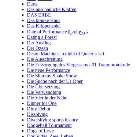
Darts
Das anschauliche Klaffen
DAS ERBE
Das kranke Haus
Das Krippenspiel
Date of Performance |تاریخ اجرا
Dating a Forest
Der Ausflug
Der Ozean
Desire Machines: a night of Queer sci-fi
Die Ausschreitung
Die Entsorgung des Vergessens - 91 Traumprotokolle
Die neue Performance
Die Shimmy Shake Show
Die Suche nach der Ur-Oper
Die Übersetzung
Die Verwandlung
Die Vier in der Nähe
Dinner for One
Dirty Debut
Dissolving
Diversifying sports history
Dodgeball Tournament
Dogs of Love
Dos Vidas. Zwei Leben