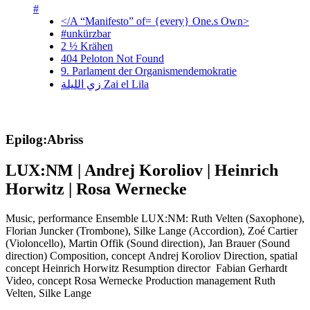
#
</A “Manifesto” of= {every} One.s Own>
#unkürzbar
2 ½ Krähen
404 Peloton Not Found
9. Parlament der Organismendemokratie
زي‌ اللیلة Zai el Lila
Epilog:Abriss
LUX:NM | Andrej Koroliov | Heinrich
Horwitz | Rosa Wernecke
Music, performance
Ensemble LUX:NM: Ruth Velten (Saxophone),
Florian Juncker (Trombone), Silke Lange (Accordion), Zoé Cartier
(Violoncello), Martin Offik (Sound direction), Jan Brauer (Sound
direction)
Composition, concept
Andrej Koroliov
Direction, spatial
concept
Heinrich Horwitz
Resumption director
Fabian Gerhardt
Video, concept
Rosa Wernecke
Production management
Ruth
Velten, Silke Lange