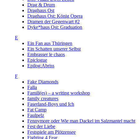
Drag & Drum
Draghaus Ost
Draghaus Ost: König Opera
Dramen der Gegenwart #2
Dyke*haus Ost: Graduation
E
Ein Fan aus Thüringen
Ein Schatten unserer Selbst
Embrasser le chaos
Epiclogue
Epilog:Abriss
F
Fake Diamonds
Falla
Famili(es) – a writing workshop
family creatures
Faserland-Boys und Ich
Fat Camp
Faulpelz
Fennymore oder Wie man Dackel im Salzmantel macht
Fest der Liebe
Festspiele am Plötzensee
Fighting 4 Fear