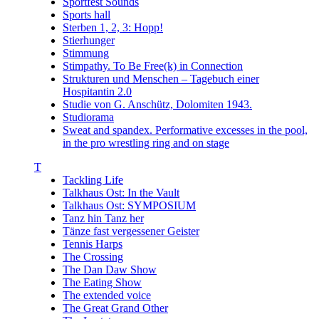
Sportfest Sounds
Sports hall
Sterben 1, 2, 3: Hopp!
Stierhunger
Stimmung
Stimpathy. To Be Free(k) in Connection
Strukturen und Menschen – Tagebuch einer
Hospitantin 2.0
Studie von G. Anschütz, Dolomiten 1943.
Studiorama
Sweat and spandex. Performative excesses in the pool,
in the pro wrestling ring and on stage
T
Tackling Life
Talkhaus Ost: In the Vault
Talkhaus Ost: SYMPOSIUM
Tanz hin Tanz her
Tänze fast vergessener Geister
Tennis Harps
The Crossing
The Dan Daw Show
The Eating Show
The extended voice
The Great Grand Other