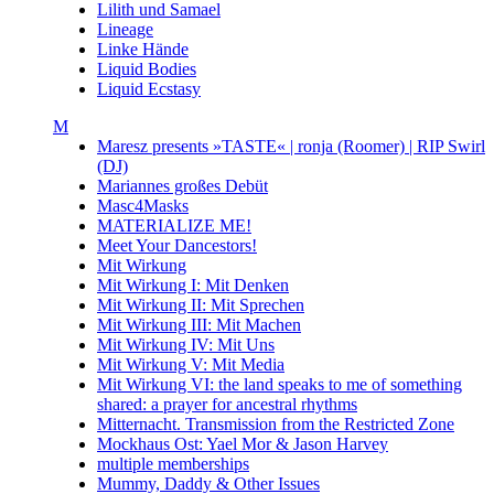
Lilith und Samael
Lineage
Linke Hände
Liquid Bodies
Liquid Ecstasy
M
Maresz presents »TASTE« | ronja (Roomer) | RIP Swirl
(DJ)
Mariannes großes Debüt
Masc4Masks
MATERIALIZE ME!
Meet Your Dancestors!
Mit Wirkung
Mit Wirkung I: Mit Denken
Mit Wirkung II: Mit Sprechen
Mit Wirkung III: Mit Machen
Mit Wirkung IV: Mit Uns
Mit Wirkung V: Mit Media
Mit Wirkung VI: the land speaks to me of something
shared: a prayer for ancestral rhythms
Mitternacht. Transmission from the Restricted Zone
Mockhaus Ost: Yael Mor & Jason Harvey
multiple memberships
Mummy, Daddy & Other Issues