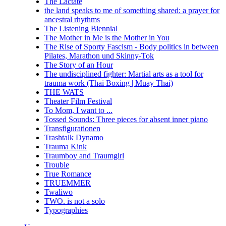
The Lactate
the land speaks to me of something shared: a prayer for
ancestral rhythms
The Listening Biennial
The Mother in Me is the Mother in You
The Rise of Sporty Fascism - Body politics in between
Pilates, Marathon und Skinny-Tok
The Story of an Hour
The undisciplined fighter: Martial arts as a tool for
trauma work (Thai Boxing | Muay Thai)
THE WATS
Theater Film Festival
To Mom, I want to ...
Tossed Sounds: Three pieces for absent inner piano
Transfigurationen
Trashtalk Dynamo
Trauma Kink
Traumboy and Traumgirl
Trouble
True Romance
TRUEMMER
Twaliwo
TWO. is not a solo
Typographies