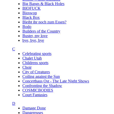
Big Bangs & Black Holes
BIOFUCK
Bioswop
Black Box
Bleibt ihr noch zum Essen?
Bodo
Builders of the Country
Buster, my love
bye, bye, bye
C
Celebrating sports
Chalet Utah
Childrens sports
Choir
City of Creatures
Coiling against the Sun
Concerthaus Ost - The Late Night Shows
Confronting the Shadow
COSMICBODIES
Court Fantasies
D
Damage Done
Dangereuses