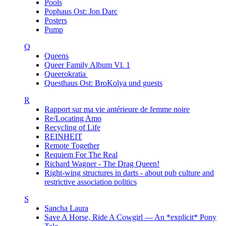
Pools
Pophaus Ost: Jon Darc
Posters
Pump
Q
Queens
Queer Family Album Vl. 1
Queerokratia
Questhaus Ost: BroKolya und guests
R
Rapport sur ma vie antérieure de femme noire
Re/Locating Amo
Recycling of Life
REINHEIT
Remote Together
Requiem For The Real
Richard Wagner - The Drag Queen!
Right-wing structures in darts - about pub culture and
restrictive association politics
S
Sancha Laura
Save A Horse, Ride A Cowgirl — An *explicit* Pony