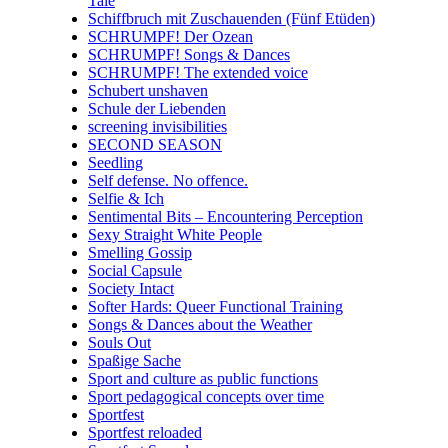
Tale
Schiffbruch mit Zuschauenden (Fünf Etüden)
SCHRUMPF! Der Ozean
SCHRUMPF! Songs & Dances
SCHRUMPF! The extended voice
Schubert unshaven
Schule der Liebenden
screening invisibilities
SECOND SEASON
Seedling
Self defense. No offence.
Selfie & Ich
Sentimental Bits – Encountering Perception
Sexy Straight White People
Smelling Gossip
Social Capsule
Society Intact
Softer Hards: Queer Functional Training
Songs & Dances about the Weather
Souls Out
Spaßige Sache
Sport and culture as public functions
Sport pedagogical concepts over time
Sportfest
Sportfest reloaded