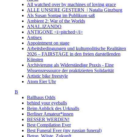
All watched over by machines of loving grace
ALLE UNSERE GESTERN | Natalia Ginzburg
Als Susan Sontag im Publikum saß
Ambient 2: War of the Worlds
ANAL.IZANDO
ANTIGONE <i>pitched</i>
Antisex
Appointment on stage
Arbeitsbedingungen und kulturpolitische Realitäten
2026 – FAIRSTAGE in den freien darstellenden
Künsten
Archivierung als Widerständige Praxis - Eine
Wissensressource der praktizierten Solidarität
Artistic bike freestyle
Atom Eier Uhr
B
Ballhaus Odds
behind your eyeballs
Beim Anblick des Urknalls
Berliner Amateur*innen
BESSER WERDEN!
Best Compilation Ever
Best Funeral Ever (my russian funeral)
Beton. Wüste. Zukunft.