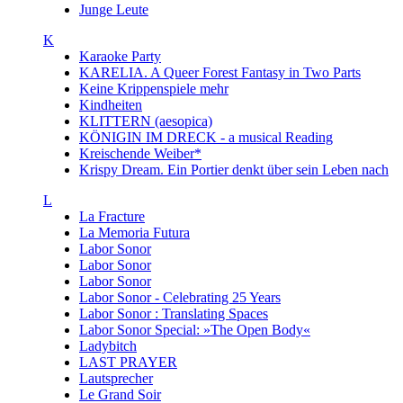
Junge Leute
K
Karaoke Party
KARELIA. A Queer Forest Fantasy in Two Parts
Keine Krippenspiele mehr
Kindheiten
KLITTERN (aesopica)
KÖNIGIN IM DRECK - a musical Reading
Kreischende Weiber*
Krispy Dream. Ein Portier denkt über sein Leben nach
L
La Fracture
La Memoria Futura
Labor Sonor
Labor Sonor
Labor Sonor
Labor Sonor - Celebrating 25 Years
Labor Sonor : Translating Spaces
Labor Sonor Special: »The Open Body«
Ladybitch
LAST PRAYER
Lautsprecher
Le Grand Soir