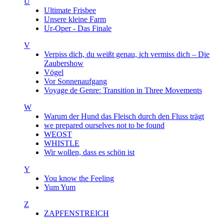
U
Ultimate Frisbee
Unsere kleine Farm
Ur-Oper - Das Finale
V
Verpiss dich, du weißt genau, ich vermiss dich – Die
Zaubershow
Vögel
Vor Sonnenaufgang
Voyage de Genre: Transition in Three Movements
W
Warum der Hund das Fleisch durch den Fluss trägt
we prepared ourselves not to be found
WEOST
WHISTLE
Wir wollen, dass es schön ist
Y
You know the Feeling
Yum Yum
Z
ZAPFENSTREICH