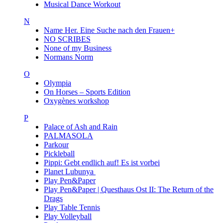
Musical Dance Workout
N
Name Her. Eine Suche nach den Frauen+
NO SCRIBES
None of my Business
Normans Norm
O
Olympia
On Horses – Sports Edition
Oxygènes workshop
P
Palace of Ash and Rain
PALMASOLA
Parkour
Pickleball
Pippi: Gebt endlich auf! Es ist vorbei
Planet Lubunya
Play Pen&Paper
Play Pen&Paper | Questhaus Ost II: The Return of the
Drags
Play Table Tennis
Play Volleyball