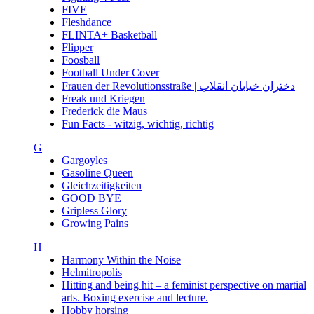
FIVE
Fleshdance
FLINTA+ Basketball
Flipper
Foosball
Football Under Cover
Frauen der Revolutionsstraße | دختران خیابان انقلاب
Freak und Kriegen
Frederick die Maus
Fun Facts - witzig, wichtig, richtig
G
Gargoyles
Gasoline Queen
Gleichzeitigkeiten
GOOD BYE
Gripless Glory
Growing Pains
H
Harmony Within the Noise
Helmitropolis
Hitting and being hit – a feminist perspective on martial
arts. Boxing exercise and lecture.
Hobby horsing