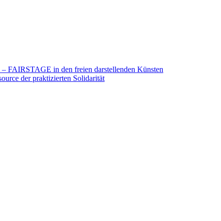
26 – FAIRSTAGE in den freien darstellenden Künsten
urce der praktizierten Solidarität