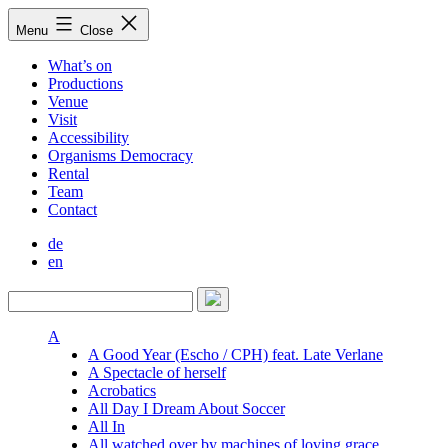
Skip
Menu
Close
to
content
What’s on
Productions
Venue
Visit
Accessibility
Organisms Democracy
Rental
Team
Contact
de
en
A
A Good Year (Escho / CPH) feat. Late Verlane
A Spectacle of herself
Acrobatics
All Day I Dream About Soccer
All In
All watched over by machines of loving grace