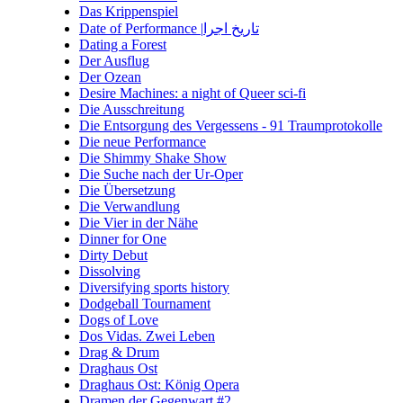
Das Krippenspiel
Date of Performance |تاریخ اجرا
Dating a Forest
Der Ausflug
Der Ozean
Desire Machines: a night of Queer sci-fi
Die Ausschreitung
Die Entsorgung des Vergessens - 91 Traumprotokolle
Die neue Performance
Die Shimmy Shake Show
Die Suche nach der Ur-Oper
Die Übersetzung
Die Verwandlung
Die Vier in der Nähe
Dinner for One
Dirty Debut
Dissolving
Diversifying sports history
Dodgeball Tournament
Dogs of Love
Dos Vidas. Zwei Leben
Drag & Drum
Draghaus Ost
Draghaus Ost: König Opera
Dramen der Gegenwart #2