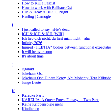
How to Kill a Fascist
How to work with Ballhaus Ost
Hue & Heat: A BIPOC Night
Hurling | Camogie
I
I just called to say.. sHe’s dead.
ICH & ICH & ICH [WIR]
Ich lieb dich nicht, du liest mich nicht – aha
Infinity 2026
Injured - FLINTA* bodies between functional expectatio
It will be over soon
It's about time
J
Jigaraki
Jokehaus Ost
Jokehaus Ost: Dinara Kerey, Abi Mohanty, Tera Kil
Junge Leute
K
Karaoke Party
KARELIA. A Queer Forest Fantasy in Two Parts
Keine Krippenspiele mehr
Kindheiten