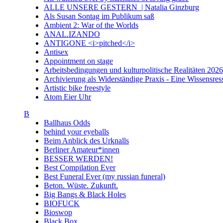
ALLE UNSERE GESTERN | Natalia Ginzburg
Als Susan Sontag im Publikum saß
Ambient 2: War of the Worlds
ANAL.IZANDO
ANTIGONE <i>pitched</i>
Antisex
Appointment on stage
Arbeitsbedingungen und kulturpolitische Realitäten 20
Archivierung als Widerständige Praxis - Eine Wissensresso
Artistic bike freestyle
Atom Eier Uhr
B
Ballhaus Odds
behind your eyeballs
Beim Anblick des Urknalls
Berliner Amateur*innen
BESSER WERDEN!
Best Compilation Ever
Best Funeral Ever (my russian funeral)
Beton. Wüste. Zukunft.
Big Bangs & Black Holes
BIOFUCK
Bioswop
Black Box