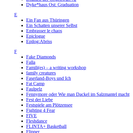
Dyke*haus Ost: Graduation
E
Ein Fan aus Thüringen
Ein Schatten unserer Selbst
Embrasser le chaos
Epiclogue
Epilog:Abriss
F
Fake Diamonds
Falla
Famili(es) – a writing workshop
family creatures
Faserland-Boys und Ich
Fat Camp
Faulpelz
Fennymore oder Wie man Dackel im Salzmantel macht
Fest der Liebe
Festspiele am Plötzensee
Fighting 4 Fear
FIVE
Fleshdance
FLINTA+ Basketball
Flipper