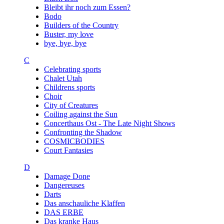
Bleibt ihr noch zum Essen?
Bodo
Builders of the Country
Buster, my love
bye, bye, bye
C
Celebrating sports
Chalet Utah
Childrens sports
Choir
City of Creatures
Coiling against the Sun
Concerthaus Ost - The Late Night Shows
Confronting the Shadow
COSMICBODIES
Court Fantasies
D
Damage Done
Dangereuses
Darts
Das anschauliche Klaffen
DAS ERBE
Das kranke Haus