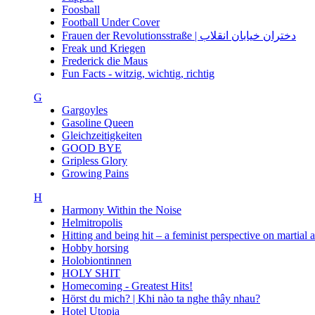
Foosball
Football Under Cover
Frauen der Revolutionsstraße | دختران خیابان انقلاب
Freak und Kriegen
Frederick die Maus
Fun Facts - witzig, wichtig, richtig
G
Gargoyles
Gasoline Queen
Gleichzeitigkeiten
GOOD BYE
Gripless Glory
Growing Pains
H
Harmony Within the Noise
Helmitropolis
Hitting and being hit – a feminist perspective on martial 
Hobby horsing
Holobiontinnen
HOLY SHIT
Homecoming - Greatest Hits!
Hörst du mich? | Khi nào ta nghe thây nhau?
Hotel Utopia