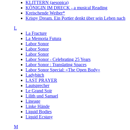
KLITTERN (aesopica)
KÖNIGIN IM DRECK - a musical Reading
Kreischende Weiber*
Krispy Dream. Ein Portier denkt über sein Leben nach
L
La Fracture
La Memoria Futura
Labor Sonor
Labor Sonor
Labor Sonor
Labor Sonor - Celebrating 25 Years
Labor Sonor : Translating Spaces
Labor Sonor Special: »The Open Body«
Ladybitch
LAST PRAYER
Lautsprecher
Le Grand Soir
Lilith und Samael
Lineage
Linke Hände
Liquid Bodies
Liquid Ecstasy
M