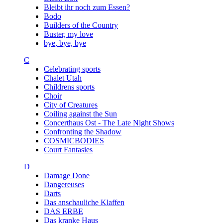
Bleibt ihr noch zum Essen?
Bodo
Builders of the Country
Buster, my love
bye, bye, bye
C
Celebrating sports
Chalet Utah
Childrens sports
Choir
City of Creatures
Coiling against the Sun
Concerthaus Ost - The Late Night Shows
Confronting the Shadow
COSMICBODIES
Court Fantasies
D
Damage Done
Dangereuses
Darts
Das anschauliche Klaffen
DAS ERBE
Das kranke Haus