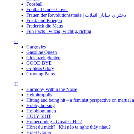
Foosball
Football Under Cover
Frauen der Revolutionsstraße | دختران خیابان انقلاب
Freak und Kriegen
Frederick die Maus
Fun Facts - witzig, wichtig, richtig
G
Gargoyles
Gasoline Queen
Gleichzeitigkeiten
GOOD BYE
Gripless Glory
Growing Pains
H
Harmony Within the Noise
Helmitropolis
Hitting and being hit – a feminist perspective on martial 
Hobby horsing
Holobiontinnen
HOLY SHIT
Homecoming - Greatest Hits!
Hörst du mich? | Khi nào ta nghe thây nhau?
Hotel Utopia