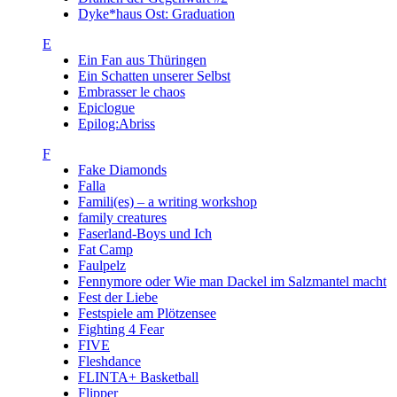
Dyke*haus Ost: Graduation
E
Ein Fan aus Thüringen
Ein Schatten unserer Selbst
Embrasser le chaos
Epiclogue
Epilog:Abriss
F
Fake Diamonds
Falla
Famili(es) – a writing workshop
family creatures
Faserland-Boys und Ich
Fat Camp
Faulpelz
Fennymore oder Wie man Dackel im Salzmantel macht
Fest der Liebe
Festspiele am Plötzensee
Fighting 4 Fear
FIVE
Fleshdance
FLINTA+ Basketball
Flipper