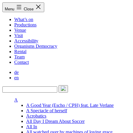
Skip
Menu
Close
to
content
What’s on
Productions
Venue
Visit
Accessibility
Organisms Democracy
Rental
Team
Contact
de
en
A
A Good Year (Escho / CPH) feat. Late Verlane
A Spectacle of herself
Acrobatics
All Day I Dream About Soccer
All In
All watched over by machines of loving grace