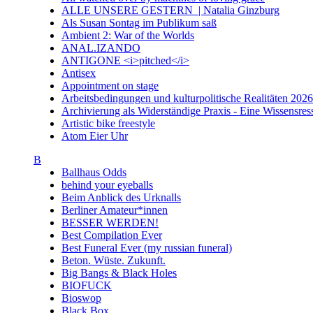
ALLE UNSERE GESTERN | Natalia Ginzburg
Als Susan Sontag im Publikum saß
Ambient 2: War of the Worlds
ANAL.IZANDO
ANTIGONE <i>pitched</i>
Antisex
Appointment on stage
Arbeitsbedingungen und kulturpolitische Realitäten 20
Archivierung als Widerständige Praxis - Eine Wissensresso
Artistic bike freestyle
Atom Eier Uhr
B
Ballhaus Odds
behind your eyeballs
Beim Anblick des Urknalls
Berliner Amateur*innen
BESSER WERDEN!
Best Compilation Ever
Best Funeral Ever (my russian funeral)
Beton. Wüste. Zukunft.
Big Bangs & Black Holes
BIOFUCK
Bioswop
Black Box