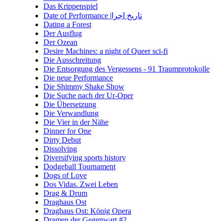
Das Krippenspiel
Date of Performance |تاریخ اجرا
Dating a Forest
Der Ausflug
Der Ozean
Desire Machines: a night of Queer sci-fi
Die Ausschreitung
Die Entsorgung des Vergessens - 91 Traumprotokolle
Die neue Performance
Die Shimmy Shake Show
Die Suche nach der Ur-Oper
Die Übersetzung
Die Verwandlung
Die Vier in der Nähe
Dinner for One
Dirty Debut
Dissolving
Diversifying sports history
Dodgeball Tournament
Dogs of Love
Dos Vidas. Zwei Leben
Drag & Drum
Draghaus Ost
Draghaus Ost: König Opera
Dramen der Gegenwart #2