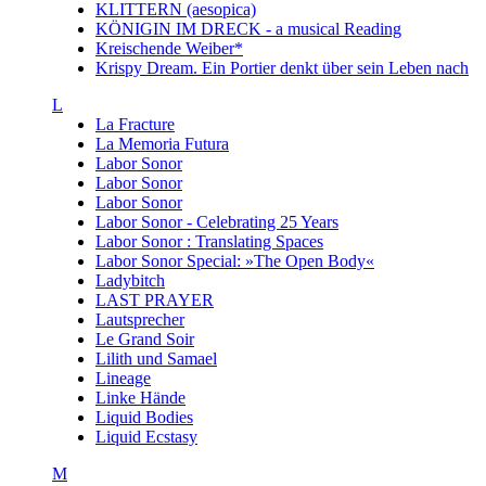
KLITTERN (aesopica)
KÖNIGIN IM DRECK - a musical Reading
Kreischende Weiber*
Krispy Dream. Ein Portier denkt über sein Leben nach
L
La Fracture
La Memoria Futura
Labor Sonor
Labor Sonor
Labor Sonor
Labor Sonor - Celebrating 25 Years
Labor Sonor : Translating Spaces
Labor Sonor Special: »The Open Body«
Ladybitch
LAST PRAYER
Lautsprecher
Le Grand Soir
Lilith und Samael
Lineage
Linke Hände
Liquid Bodies
Liquid Ecstasy
M