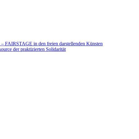
26 – FAIRSTAGE in den freien darstellenden Künsten
urce der praktizierten Solidarität