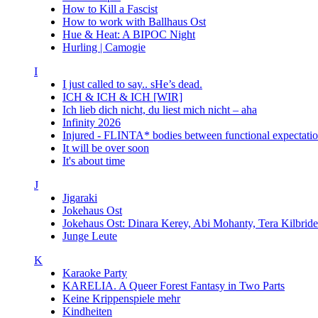
How to Kill a Fascist
How to work with Ballhaus Ost
Hue & Heat: A BIPOC Night
Hurling | Camogie
I
I just called to say.. sHe’s dead.
ICH & ICH & ICH [WIR]
Ich lieb dich nicht, du liest mich nicht – aha
Infinity 2026
Injured - FLINTA* bodies between functional expectatio
It will be over soon
It's about time
J
Jigaraki
Jokehaus Ost
Jokehaus Ost: Dinara Kerey, Abi Mohanty, Tera Kil
Junge Leute
K
Karaoke Party
KARELIA. A Queer Forest Fantasy in Two Parts
Keine Krippenspiele mehr
Kindheiten