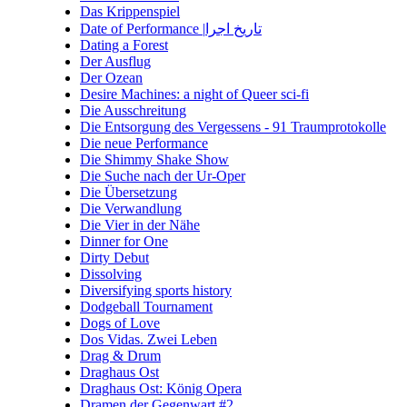
Das Krippenspiel
Date of Performance |تاریخ اجرا
Dating a Forest
Der Ausflug
Der Ozean
Desire Machines: a night of Queer sci-fi
Die Ausschreitung
Die Entsorgung des Vergessens - 91 Traumprotokolle
Die neue Performance
Die Shimmy Shake Show
Die Suche nach der Ur-Oper
Die Übersetzung
Die Verwandlung
Die Vier in der Nähe
Dinner for One
Dirty Debut
Dissolving
Diversifying sports history
Dodgeball Tournament
Dogs of Love
Dos Vidas. Zwei Leben
Drag & Drum
Draghaus Ost
Draghaus Ost: König Opera
Dramen der Gegenwart #2