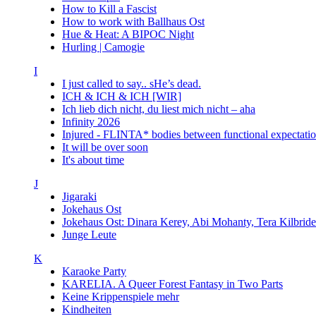
How to Kill a Fascist
How to work with Ballhaus Ost
Hue & Heat: A BIPOC Night
Hurling | Camogie
I
I just called to say.. sHe’s dead.
ICH & ICH & ICH [WIR]
Ich lieb dich nicht, du liest mich nicht – aha
Infinity 2026
Injured - FLINTA* bodies between functional expectatio
It will be over soon
It's about time
J
Jigaraki
Jokehaus Ost
Jokehaus Ost: Dinara Kerey, Abi Mohanty, Tera Kil
Junge Leute
K
Karaoke Party
KARELIA. A Queer Forest Fantasy in Two Parts
Keine Krippenspiele mehr
Kindheiten