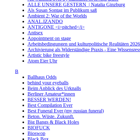
ALLE UNSERE GESTERN | Natalia Ginzburg
Als Susan Sontag im Publikum saß
Ambient 2: War of the Worlds
ANAL.IZANDO
ANTIGONE <i>pitched</i>
Antisex
Appointment on stage
Arbeitsbedingungen und kulturpolitische Realitäten 20
Archivierung als Widerständige Praxis - Eine Wissensresso
Artistic bike freestyle
Atom Eier Uhr
B
Ballhaus Odds
behind your eyeballs
Beim Anblick des Urknalls
Berliner Amateur*innen
BESSER WERDEN!
Best Compilation Ever
Best Funeral Ever (my russian funeral)
Beton. Wüste. Zukunft.
Big Bangs & Black Holes
BIOFUCK
Bioswop
Black Box