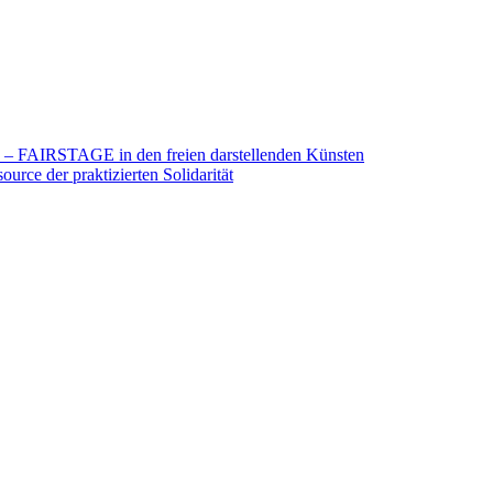
26 – FAIRSTAGE in den freien darstellenden Künsten
urce der praktizierten Solidarität