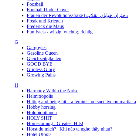
Foosball
Football Under Cover
Frauen der Revolutionsstraße | دختران خیابان انقلاب
Freak und Kriegen
Frederick die Maus
Fun Facts - witzig, wichtig, richtig
G
Gargoyles
Gasoline Queen
Gleichzeitigkeiten
GOOD BYE
Gripless Glory
Growing Pains
H
Harmony Within the Noise
Helmitropolis
Hitting and being hit – a feminist perspective on martial 
Hobby horsing
Holobiontinnen
HOLY SHIT
Homecoming - Greatest Hits!
Hörst du mich? | Khi nào ta nghe thây nhau?
Hotel Utopia