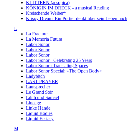
KLITTERN (aesopica)
KÖNIGIN IM DRECK - a musical Reading
Kreischende Weiber*
Krispy Dream. Ein Portier denkt über sein Leben nach
L
La Fracture
La Memoria Futura
Labor Sonor
Labor Sonor
Labor Sonor
Labor Sonor - Celebrating 25 Years
Labor Sonor : Translating Spaces
Labor Sonor Special: »The Open Body«
Ladybitch
LAST PRAYER
Lautsprecher
Le Grand Soir
Lilith und Samael
Lineage
Linke Hände
Liquid Bodies
Liquid Ecstasy
M