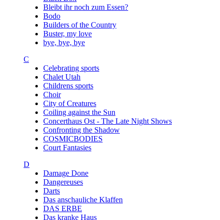
Bleibt ihr noch zum Essen?
Bodo
Builders of the Country
Buster, my love
bye, bye, bye
C
Celebrating sports
Chalet Utah
Childrens sports
Choir
City of Creatures
Coiling against the Sun
Concerthaus Ost - The Late Night Shows
Confronting the Shadow
COSMICBODIES
Court Fantasies
D
Damage Done
Dangereuses
Darts
Das anschauliche Klaffen
DAS ERBE
Das kranke Haus