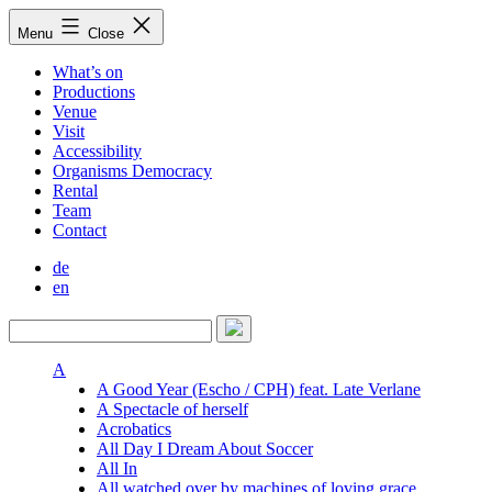
Skip
Menu
Close
to
content
What’s on
Productions
Venue
Visit
Accessibility
Organisms Democracy
Rental
Team
Contact
de
en
A
A Good Year (Escho / CPH) feat. Late Verlane
A Spectacle of herself
Acrobatics
All Day I Dream About Soccer
All In
All watched over by machines of loving grace