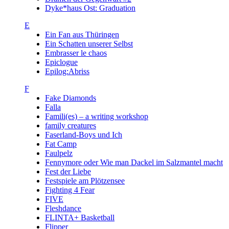
Dyke*haus Ost: Graduation
E
Ein Fan aus Thüringen
Ein Schatten unserer Selbst
Embrasser le chaos
Epiclogue
Epilog:Abriss
F
Fake Diamonds
Falla
Famili(es) – a writing workshop
family creatures
Faserland-Boys und Ich
Fat Camp
Faulpelz
Fennymore oder Wie man Dackel im Salzmantel macht
Fest der Liebe
Festspiele am Plötzensee
Fighting 4 Fear
FIVE
Fleshdance
FLINTA+ Basketball
Flipper