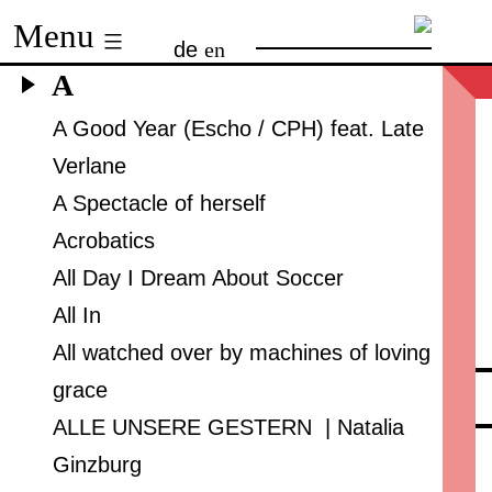
Skip
Menu
de
en
to
A
content
A Good Year (Escho / CPH) feat. Late
Verlane
A Spectacle of herself
Acrobatics
All Day I Dream About Soccer
All In
All watched over by machines of loving
grace
ALLE UNSERE GESTERN | Natalia
Ginzburg