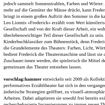
jedoch sammelt Sonnenstrahlen, Farben und Wörter.
mehr auf die Gemüter der Mäuse drückt, kann Freder
bringt in einem großen Auftritt den Sommer in die ka
Leo Lionnis »Frederick« erzählt vom Wert künstlerisc
Gesellschaft und von der Kraft dieser Arbeit, ein wo
überlebenswichtiger Teil dieser Gesellschaft zu sein
Kinderbuchklassiker zum Bühnenstück, denn Frederic
die Grundelemente des Theaters: Farben, Licht, Wört
bedient Frederick die Theatermaschine und lässt sie 
Zuschauer:innen werden, die spielerisch die Mittel 
gemeinsam das Theater entstehen lassen.
vorschlag:hammer
entwickeln seit 2009 als Kollekt
performatives Erzähltheater hat sich in den vergange
ästhetische Strategien geöffnet, zu visuell-atmosphä
Arbeiten. Dabei adaptieren sie sowohl frei bereits ex
recherchebasierte Inszenierungen zu immer neuen T