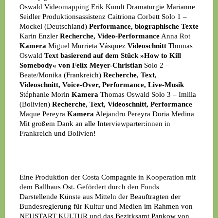
Oswald
Videomapping
Erik Kundt
Dramaturgie
Marianne
Seidler
Produktionsassistenz
Caitriona Corbett
Solo 1 –
Mockel (Deutschland)
Performance, biographische Texte
Karin Enzler
Recherche, Video-Performance
Anna Rot
Kamera
Miguel Murrieta Vásquez
Videoschnitt
Thomas
Oswald
Text basierend auf dem Stück »How to Kill
Somebody« von Felix Meyer-Christian
Solo 2 –
Beate/Monika (Frankreich)
Recherche, Text,
Videoschnitt, Voice-Over, Performance, Live-Musik
Stéphanie Morin
Kamera
Thomas Oswald
Solo 3 – Imilla
(Bolivien)
Recherche, Text, Videoschnitt, Performance
Maque Pereyra
Kamera
Alejandro Pereyra Doria Medina
Mit großem Dank an alle Interviewparter:innen in
Frankreich und Bolivien!
Eine Produktion der Costa Compagnie in Kooperation mit
dem Ballhaus Ost. Gefördert durch den Fonds
Darstellende Künste aus Mitteln der Beauftragten der
Bundesregierung für Kultur und Medien im Rahmen von
NEUSTART KULTUR und das Bezirksamt Pankow von