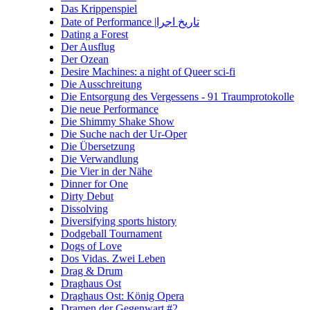
Das Krippenspiel
Date of Performance |تاریخ اجرا
Dating a Forest
Der Ausflug
Der Ozean
Desire Machines: a night of Queer sci-fi
Die Ausschreitung
Die Entsorgung des Vergessens - 91 Traumprotokolle
Die neue Performance
Die Shimmy Shake Show
Die Suche nach der Ur-Oper
Die Übersetzung
Die Verwandlung
Die Vier in der Nähe
Dinner for One
Dirty Debut
Dissolving
Diversifying sports history
Dodgeball Tournament
Dogs of Love
Dos Vidas. Zwei Leben
Drag & Drum
Draghaus Ost
Draghaus Ost: König Opera
Dramen der Gegenwart #2