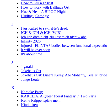
How to Kill a Fascist
How to work with Ballhaus Ost
Hue & Heat: A BIPOC Night
Hurling | Camogie
I
I just called to say.. sHe’s dead.
ICH & ICH & ICH [WIR]
Ich lieb dich nicht, du liest mich nicht – aha
Infinity 2026
Injured - FLINTA* bodies between functional expectatio
It will be over soon
It's about time
J
Jigaraki
Jokehaus Ost
Jokehaus Ost: Dinara Kerey, Abi Mohanty, Tera Kil
Junge Leute
K
Karaoke Party
KARELIA. A Queer Forest Fantasy in Two Parts
Keine Krippenspiele mehr
Kindheiten