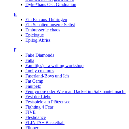
Dyke*haus Ost: Graduation
E
Ein Fan aus Thüringen
Ein Schatten unserer Selbst
Embrasser le chaos
Epiclogue
Epilog:Abriss
F
Fake Diamonds
Falla
Famili(es) – a writing workshop
family creatures
Faserland-Boys und Ich
Fat Camp
Faulpelz
Fennymore oder Wie man Dackel im Salzmantel macht
Fest der Liebe
Festspiele am Plötzensee
Fighting 4 Fear
FIVE
Fleshdance
FLINTA+ Basketball
Flipper