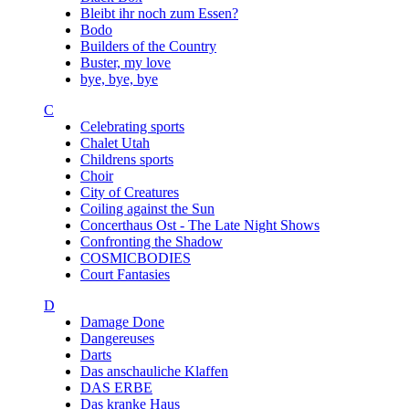
Bleibt ihr noch zum Essen?
Bodo
Builders of the Country
Buster, my love
bye, bye, bye
C
Celebrating sports
Chalet Utah
Childrens sports
Choir
City of Creatures
Coiling against the Sun
Concerthaus Ost - The Late Night Shows
Confronting the Shadow
COSMICBODIES
Court Fantasies
D
Damage Done
Dangereuses
Darts
Das anschauliche Klaffen
DAS ERBE
Das kranke Haus