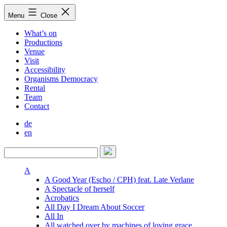
Skip
Menu
Close
to
content
What’s on
Productions
Venue
Visit
Accessibility
Organisms Democracy
Rental
Team
Contact
de
en
A
A Good Year (Escho / CPH) feat. Late Verlane
A Spectacle of herself
Acrobatics
All Day I Dream About Soccer
All In
All watched over by machines of loving grace