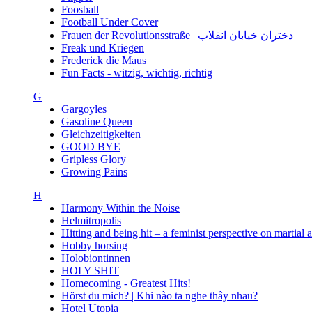
Foosball
Football Under Cover
Frauen der Revolutionsstraße | دختران خیابان انقلاب
Freak und Kriegen
Frederick die Maus
Fun Facts - witzig, wichtig, richtig
G
Gargoyles
Gasoline Queen
Gleichzeitigkeiten
GOOD BYE
Gripless Glory
Growing Pains
H
Harmony Within the Noise
Helmitropolis
Hitting and being hit – a feminist perspective on martial 
Hobby horsing
Holobiontinnen
HOLY SHIT
Homecoming - Greatest Hits!
Hörst du mich? | Khi nào ta nghe thây nhau?
Hotel Utopia