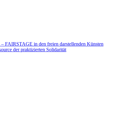
26 – FAIRSTAGE in den freien darstellenden Künsten
urce der praktizierten Solidarität