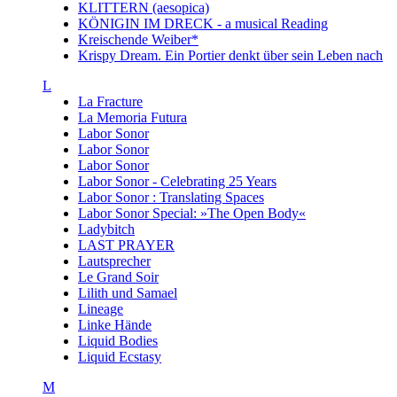
KLITTERN (aesopica)
KÖNIGIN IM DRECK - a musical Reading
Kreischende Weiber*
Krispy Dream. Ein Portier denkt über sein Leben nach
L
La Fracture
La Memoria Futura
Labor Sonor
Labor Sonor
Labor Sonor
Labor Sonor - Celebrating 25 Years
Labor Sonor : Translating Spaces
Labor Sonor Special: »The Open Body«
Ladybitch
LAST PRAYER
Lautsprecher
Le Grand Soir
Lilith und Samael
Lineage
Linke Hände
Liquid Bodies
Liquid Ecstasy
M