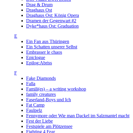
Drag & Drum
Draghaus Ost
Draghaus Ost: König Opera
Dramen der Gegenwart #2
Dyke*haus Ost: Graduation
E
Ein Fan aus Thüringen
Ein Schatten unserer Selbst
Embrasser le chaos
Epiclogue
Epilog:Abriss
F
Fake Diamonds
Falla
Famili(es) – a writing workshop
family creatures
Faserland-Boys und Ich
Fat Camp
Faulpelz
Fennymore oder Wie man Dackel im Salzmantel macht
Fest der Liebe
Festspiele am Plötzensee
Fighting 4 Fear