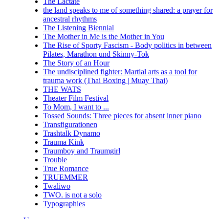
The Lactate
the land speaks to me of something shared: a prayer for
ancestral rhythms
The Listening Biennial
The Mother in Me is the Mother in You
The Rise of Sporty Fascism - Body politics in between
Pilates, Marathon und Skinny-Tok
The Story of an Hour
The undisciplined fighter: Martial arts as a tool for
trauma work (Thai Boxing | Muay Thai)
THE WATS
Theater Film Festival
To Mom, I want to ...
Tossed Sounds: Three pieces for absent inner piano
Transfigurationen
Trashtalk Dynamo
Trauma Kink
Traumboy and Traumgirl
Trouble
True Romance
TRUEMMER
Twaliwo
TWO. is not a solo
Typographies