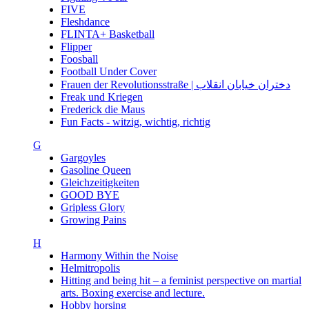
FIVE
Fleshdance
FLINTA+ Basketball
Flipper
Foosball
Football Under Cover
Frauen der Revolutionsstraße | دختران خیابان انقلاب
Freak und Kriegen
Frederick die Maus
Fun Facts - witzig, wichtig, richtig
G
Gargoyles
Gasoline Queen
Gleichzeitigkeiten
GOOD BYE
Gripless Glory
Growing Pains
H
Harmony Within the Noise
Helmitropolis
Hitting and being hit – a feminist perspective on martial
arts. Boxing exercise and lecture.
Hobby horsing