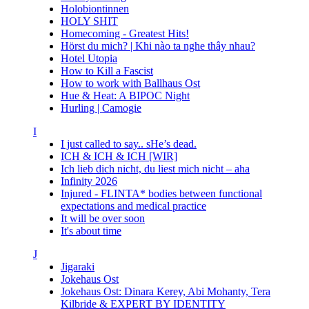
Holobiontinnen
HOLY SHIT
Homecoming - Greatest Hits!
Hörst du mich? | Khi nào ta nghe thây nhau?
Hotel Utopia
How to Kill a Fascist
How to work with Ballhaus Ost
Hue & Heat: A BIPOC Night
Hurling | Camogie
I
I just called to say.. sHe’s dead.
ICH & ICH & ICH [WIR]
Ich lieb dich nicht, du liest mich nicht – aha
Infinity 2026
Injured - FLINTA* bodies between functional
expectations and medical practice
It will be over soon
It's about time
J
Jigaraki
Jokehaus Ost
Jokehaus Ost: Dinara Kerey, Abi Mohanty, Tera
Kilbride & EXPERT BY IDENTITY