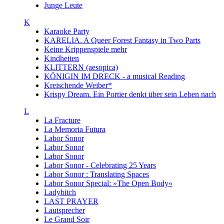
Junge Leute
K
Karaoke Party
KARELIA. A Queer Forest Fantasy in Two Parts
Keine Krippenspiele mehr
Kindheiten
KLITTERN (aesopica)
KÖNIGIN IM DRECK - a musical Reading
Kreischende Weiber*
Krispy Dream. Ein Portier denkt über sein Leben nach
L
La Fracture
La Memoria Futura
Labor Sonor
Labor Sonor
Labor Sonor
Labor Sonor - Celebrating 25 Years
Labor Sonor : Translating Spaces
Labor Sonor Special: »The Open Body«
Ladybitch
LAST PRAYER
Lautsprecher
Le Grand Soir