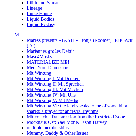
Lilith und Samael
Lineage
Linke Hände
Liquid Bodies
Liquid Ecstasy
M
Maresz presents »TASTE« | ronja (Roomer) | RIP Swirl
(DJ)
Mariannes großes Debüt
Masc4Masks
MATERIALIZE ME!
Meet Your Dancestors!
Mit Wirkung
Mit Wirkung I: Mit Denken
Mit Wirkung II: Mit Sprechen
Mit Wirkung III: Mit Machen
Mit Wirkung IV: Mit Uns
Mit Wirkung V: Mit Media
Mit Wirkung VI: the land speaks to me of something
shared: a prayer for ancestral rhythms
Mitternacht. Transmission from the Restricted Zone
Mockhaus Ost: Yael Mor & Jason Harvey
multiple memberships
Mummy, Daddy & Other Issues