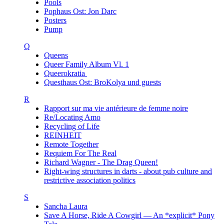
Pools
Pophaus Ost: Jon Darc
Posters
Pump
Q
Queens
Queer Family Album Vl. 1
Queerokratia
Questhaus Ost: BroKolya und guests
R
Rapport sur ma vie antérieure de femme noire
Re/Locating Amo
Recycling of Life
REINHEIT
Remote Together
Requiem For The Real
Richard Wagner - The Drag Queen!
Right-wing structures in darts - about pub culture and
restrictive association politics
S
Sancha Laura
Save A Horse, Ride A Cowgirl — An *explicit* Pony