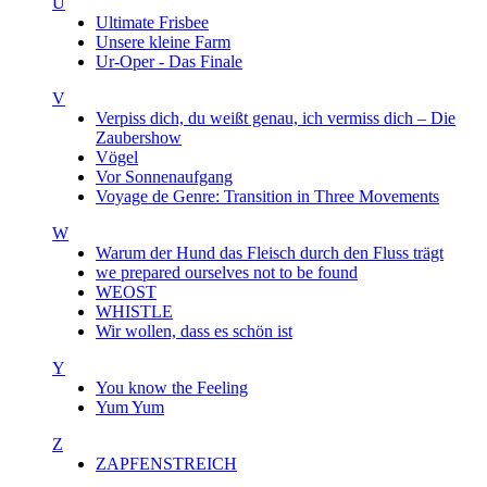
U
Ultimate Frisbee
Unsere kleine Farm
Ur-Oper - Das Finale
V
Verpiss dich, du weißt genau, ich vermiss dich – Die
Zaubershow
Vögel
Vor Sonnenaufgang
Voyage de Genre: Transition in Three Movements
W
Warum der Hund das Fleisch durch den Fluss trägt
we prepared ourselves not to be found
WEOST
WHISTLE
Wir wollen, dass es schön ist
Y
You know the Feeling
Yum Yum
Z
ZAPFENSTREICH