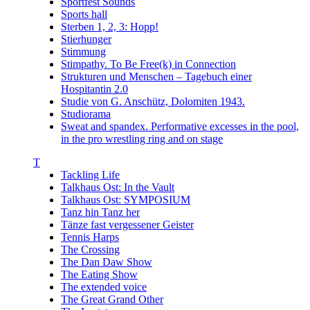
Sportfest Sounds
Sports hall
Sterben 1, 2, 3: Hopp!
Stierhunger
Stimmung
Stimpathy. To Be Free(k) in Connection
Strukturen und Menschen – Tagebuch einer
Hospitantin 2.0
Studie von G. Anschütz, Dolomiten 1943.
Studiorama
Sweat and spandex. Performative excesses in the pool,
in the pro wrestling ring and on stage
T
Tackling Life
Talkhaus Ost: In the Vault
Talkhaus Ost: SYMPOSIUM
Tanz hin Tanz her
Tänze fast vergessener Geister
Tennis Harps
The Crossing
The Dan Daw Show
The Eating Show
The extended voice
The Great Grand Other