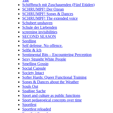
Tale
Schiffbruch mit Zuschauenden (Fünf Etüden)
SCHRUMPF! Der Ozean
SCHRUMPF! Songs & Dances
SCHRUMPF! The extended voice
Schubert unshaven
Schule der Liebenden
screening invisibilities
SECOND SEASON
Seedling
Self defense. No offence.
Selfie & Ich
Sentimental Bits – Encountering Perception
Sexy Straight White People
Smelling Gossip
Social Capsule
Society Intact
Softer Hards: Queer Functional Training
Songs & Dances about the Weather
Souls Out
Spaßige Sache
Sport and culture as public functions
Sport pedagogical concepts over time
Sportfest
Sportfest reloaded