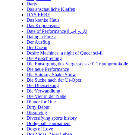
Darts
Das anschauliche Klaffen
DAS ERBE
Das kranke Haus
Das Krippenspiel
Date of Performance |تاریخ اجرا
Dating a Forest
Der Ausflug
Der Ozean
Desire Machines: a night of Queer sci-fi
Die Ausschreitung
Die Entsorgung des Vergessens - 91 Traumprotokolle
Die neue Performance
Die Shimmy Shake Show
Die Suche nach der Ur-Oper
Die Übersetzung
Die Verwandlung
Die Vier in der Nähe
Dinner for One
Dirty Debut
Dissolving
Diversifying sports history
Dodgeball Tournament
Dogs of Love
Dos Vidas. Zwei Leben