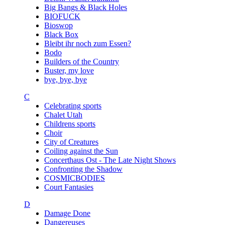
Big Bangs & Black Holes
BIOFUCK
Bioswop
Black Box
Bleibt ihr noch zum Essen?
Bodo
Builders of the Country
Buster, my love
bye, bye, bye
C
Celebrating sports
Chalet Utah
Childrens sports
Choir
City of Creatures
Coiling against the Sun
Concerthaus Ost - The Late Night Shows
Confronting the Shadow
COSMICBODIES
Court Fantasies
D
Damage Done
Dangereuses