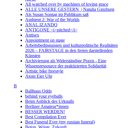
All watched over by machines of loving grace
ALLE UNSERE GESTERN | Natalia Ginzburg
Als Susan Sontag im Publikum saß
Ambient 2: War of the Worlds
ANAL.IZANDO
ANTIGONE <i>pitched</i>
Antisex
Appointment on stage
Arbeitsbedingungen und kulturpolitische Realitäten
2026 – FAIRSTAGE in den freien darstellenden
Künsten
Archivierung als Widerständige Praxis - Eine
Wissensressource der praktizierten Solidarität
Artistic bike freestyle
Atom Eier Uhr
B
Ballhaus Odds
behind your eyeballs
Beim Anblick des Urknalls
Berliner Amateur*innen
BESSER WERDEN!
Best Compilation Ever
Best Funeral Ever (my russian funeral)
Beton. Wüste. Zukunft.