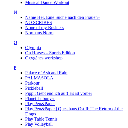
Musical Dance Workout
N
Name Her. Eine Suche nach den Frauen+
NO SCRIBES
None of my Business
Normans Norm
O
Olympia
On Horses – Sports Edition
Oxygènes workshop
P
Palace of Ash and Rain
PALMASOLA
Parkour
Pickleball
Pippi: Gebt endlich auf! Es ist vorbei
Planet Lubunya
Play Pen&Paper
Play Pen&Paper | Questhaus Ost II: The Return of the
Drags
Play Table Tennis
Play Volleyball