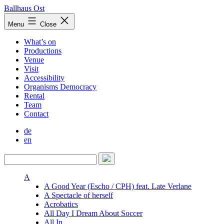
Skip
Ballhaus Ost
to
Ballhaus
Menu
Close
content
Ost
What’s on
Productions
Venue
Visit
Accessibility
Organisms Democracy
Rental
Team
Contact
de
en
A
A Good Year (Escho / CPH) feat. Late Verlane
A Spectacle of herself
Acrobatics
All Day I Dream About Soccer
All In