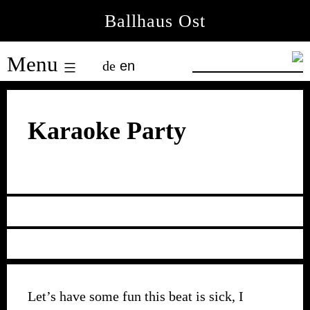
Skip
Ballhaus Ost
to
Ballhaus
content
Menu
de
en
Ost
Karaoke Party
Let’s have some fun this beat is sick, I