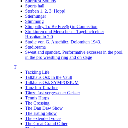
Sportfest Sounds
Sports hall
Sterben 1, 2, 3: Hopp!
Stierhunger
Stimmung
Stimpathy. To Be Free(k) in Connection
Strukturen und Menschen – Tagebuch einer
Hospitantin 2.0
Studie von G. Anschütz, Dolomiten 1943.
Studiorama
Sweat and spandex. Performative excesses in the pool,
in the pro wrestling ring and on stage
T
Tackling Life
Talkhaus Ost: In the Vault
Talkhaus Ost: SYMPOSIUM
Tanz hin Tanz her
Tänze fast vergessener Geister
Tennis Harps
The Crossing
The Dan Daw Show
The Eating Show
The extended voice
The Great Grand Other