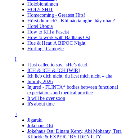
Holobiontinnen
HOLY SHIT
Homecoming - Greatest Hits!
Hörst du mich? | Khi nào ta nghe thây nhau?
Hotel Utopia
How to Kill a Fascist
How to work with Ballhaus Ost
Hue & Heat: A BIPOC Night
Hurling | Camogie
I
I just called to say.. sHe’s dead.
ICH & ICH & ICH [WIR]
Ich lieb dich nicht, du liest mich nicht – aha
Infinity 2026
Injured - FLINTA* bodies between functional
expectations and medical practice
It will be over soon
It's about time
J
Jigaraki
Jokehaus Ost
Jokehaus Ost: Dinara Kerey, Abi Mohanty, Tera
Kilbride & EXPERT BY IDENTITY