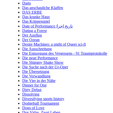
Darts
Das anschauliche Klaffen
DAS ERBE
Das kranke Haus
Das Krippenspiel
Date of Performance |تاریخ اجرا
Dating a Forest
Der Ausflug
Der Ozean
Desire Machines: a night of Queer sci-fi
Die Ausschreitung
Die Entsorgung des Vergessens - 91 Traumprotokolle
Die neue Performance
Die Shimmy Shake Show
Die Suche nach der Ur-Oper
Die Übersetzung
Die Verwandlung
Die Vier in der Nähe
Dinner for One
Dirty Debut
Dissolving
Diversifying sports history
Dodgeball Tournament
Dogs of Love
Dos Vidas. Zwei Leben