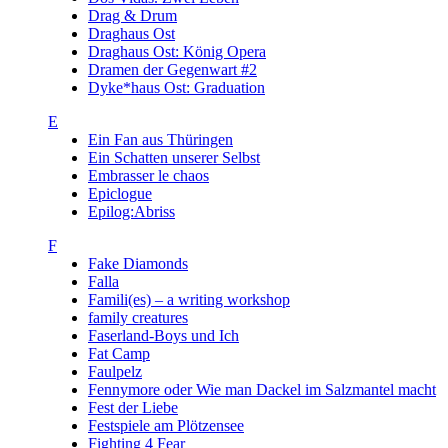
Drag & Drum
Draghaus Ost
Draghaus Ost: König Opera
Dramen der Gegenwart #2
Dyke*haus Ost: Graduation
E
Ein Fan aus Thüringen
Ein Schatten unserer Selbst
Embrasser le chaos
Epiclogue
Epilog:Abriss
F
Fake Diamonds
Falla
Famili(es) – a writing workshop
family creatures
Faserland-Boys und Ich
Fat Camp
Faulpelz
Fennymore oder Wie man Dackel im Salzmantel macht
Fest der Liebe
Festspiele am Plötzensee
Fighting 4 Fear