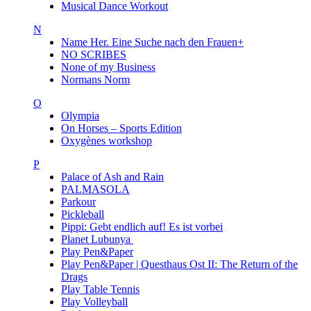
Musical Dance Workout
N
Name Her. Eine Suche nach den Frauen+
NO SCRIBES
None of my Business
Normans Norm
O
Olympia
On Horses – Sports Edition
Oxygènes workshop
P
Palace of Ash and Rain
PALMASOLA
Parkour
Pickleball
Pippi: Gebt endlich auf! Es ist vorbei
Planet Lubunya
Play Pen&Paper
Play Pen&Paper | Questhaus Ost II: The Return of the
Drags
Play Table Tennis
Play Volleyball