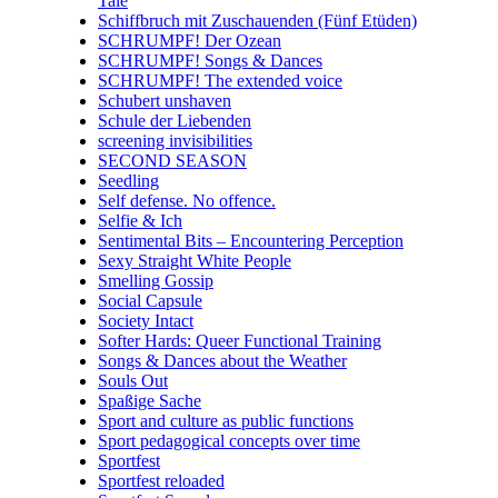
Tale
Schiffbruch mit Zuschauenden (Fünf Etüden)
SCHRUMPF! Der Ozean
SCHRUMPF! Songs & Dances
SCHRUMPF! The extended voice
Schubert unshaven
Schule der Liebenden
screening invisibilities
SECOND SEASON
Seedling
Self defense. No offence.
Selfie & Ich
Sentimental Bits – Encountering Perception
Sexy Straight White People
Smelling Gossip
Social Capsule
Society Intact
Softer Hards: Queer Functional Training
Songs & Dances about the Weather
Souls Out
Spaßige Sache
Sport and culture as public functions
Sport pedagogical concepts over time
Sportfest
Sportfest reloaded