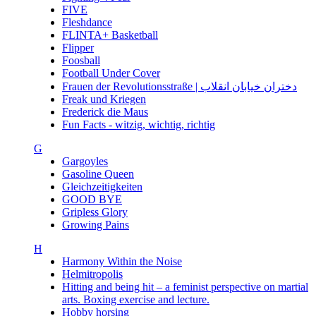
FIVE
Fleshdance
FLINTA+ Basketball
Flipper
Foosball
Football Under Cover
Frauen der Revolutionsstraße | دختران خیابان انقلاب
Freak und Kriegen
Frederick die Maus
Fun Facts - witzig, wichtig, richtig
G
Gargoyles
Gasoline Queen
Gleichzeitigkeiten
GOOD BYE
Gripless Glory
Growing Pains
H
Harmony Within the Noise
Helmitropolis
Hitting and being hit – a feminist perspective on martial
arts. Boxing exercise and lecture.
Hobby horsing