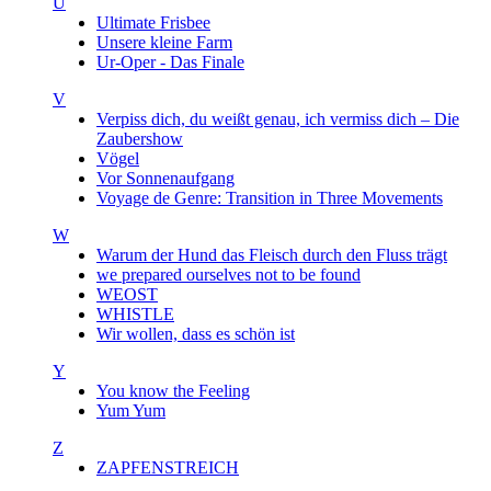
U
Ultimate Frisbee
Unsere kleine Farm
Ur-Oper - Das Finale
V
Verpiss dich, du weißt genau, ich vermiss dich – Die
Zaubershow
Vögel
Vor Sonnenaufgang
Voyage de Genre: Transition in Three Movements
W
Warum der Hund das Fleisch durch den Fluss trägt
we prepared ourselves not to be found
WEOST
WHISTLE
Wir wollen, dass es schön ist
Y
You know the Feeling
Yum Yum
Z
ZAPFENSTREICH