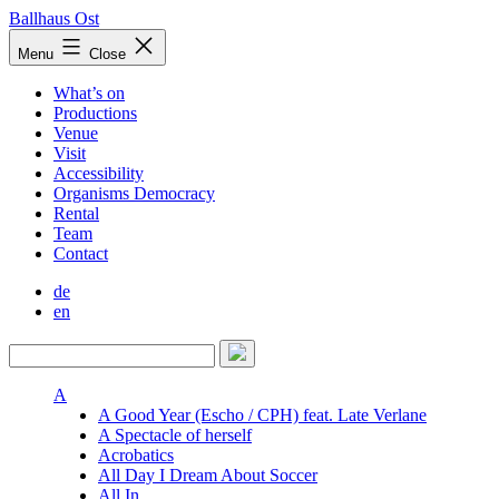
Skip
Ballhaus Ost
to
Ballhaus
Menu
Close
content
Ost
What’s on
Productions
Venue
Visit
Accessibility
Organisms Democracy
Rental
Team
Contact
de
en
A
A Good Year (Escho / CPH) feat. Late Verlane
A Spectacle of herself
Acrobatics
All Day I Dream About Soccer
All In