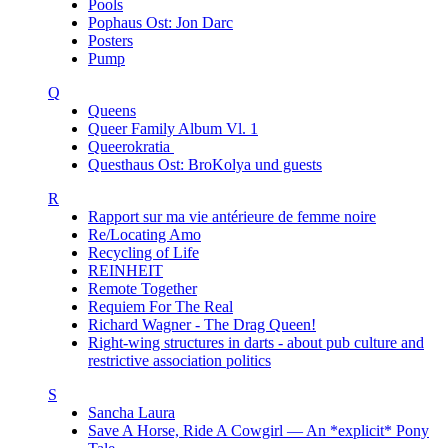
Pools
Pophaus Ost: Jon Darc
Posters
Pump
Q
Queens
Queer Family Album Vl. 1
Queerokratia
Questhaus Ost: BroKolya und guests
R
Rapport sur ma vie antérieure de femme noire
Re/Locating Amo
Recycling of Life
REINHEIT
Remote Together
Requiem For The Real
Richard Wagner - The Drag Queen!
Right-wing structures in darts - about pub culture and
restrictive association politics
S
Sancha Laura
Save A Horse, Ride A Cowgirl — An *explicit* Pony