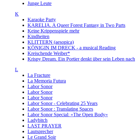
Junge Leute
K
Karaoke Party
KARELIA. A Queer Forest Fantasy in Two Parts
Keine Krippenspiele mehr
Kindheiten
KLITTERN (aesopica)
KÖNIGIN IM DRECK - a musical Reading
Kreischende Weiber*
Krispy Dream. Ein Portier denkt über sein Leben nach
L
La Fracture
La Memoria Futura
Labor Sonor
Labor Sonor
Labor Sonor
Labor Sonor - Celebrating 25 Years
Labor Sonor : Translating Spaces
Labor Sonor Special: »The Open Body«
Ladybitch
LAST PRAYER
Lautsprecher
Le Grand Soir