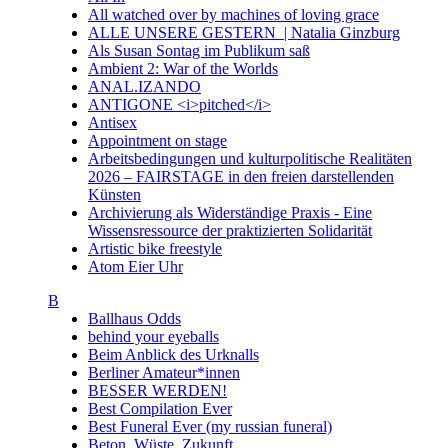
All watched over by machines of loving grace
ALLE UNSERE GESTERN | Natalia Ginzburg
Als Susan Sontag im Publikum saß
Ambient 2: War of the Worlds
ANAL.IZANDO
ANTIGONE <i>pitched</i>
Antisex
Appointment on stage
Arbeitsbedingungen und kulturpolitische Realitäten
2026 – FAIRSTAGE in den freien darstellenden
Künsten
Archivierung als Widerständige Praxis - Eine
Wissensressource der praktizierten Solidarität
Artistic bike freestyle
Atom Eier Uhr
B
Ballhaus Odds
behind your eyeballs
Beim Anblick des Urknalls
Berliner Amateur*innen
BESSER WERDEN!
Best Compilation Ever
Best Funeral Ever (my russian funeral)
Beton. Wüste. Zukunft.