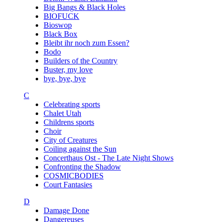
Big Bangs & Black Holes
BIOFUCK
Bioswop
Black Box
Bleibt ihr noch zum Essen?
Bodo
Builders of the Country
Buster, my love
bye, bye, bye
C
Celebrating sports
Chalet Utah
Childrens sports
Choir
City of Creatures
Coiling against the Sun
Concerthaus Ost - The Late Night Shows
Confronting the Shadow
COSMICBODIES
Court Fantasies
D
Damage Done
Dangereuses