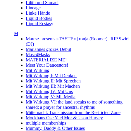
Lilith und Samael
Lineage
Linke Hände
Liquid Bodies
Liquid Ecstasy
M
Maresz presents »TASTE« | ronja (Roomer) | RIP Swirl
(DJ)
Mariannes großes Debüt
Masc4Masks
MATERIALIZE ME!
Meet Your Dancestors!
Mit Wirkung
Mit Wirkung I: Mit Denken
Mit Wirkung II: Mit Sprechen
Mit Wirkung III: Mit Machen
Mit Wirkung IV: Mit Uns
Mit Wirkung V: Mit Media
Mit Wirkung VI: the land speaks to me of something
shared: a prayer for ancestral rhythms
Mitternacht. Transmission from the Restricted Zone
Mockhaus Ost: Yael Mor & Jason Harvey
multiple memberships
Mummy, Daddy & Other Issues