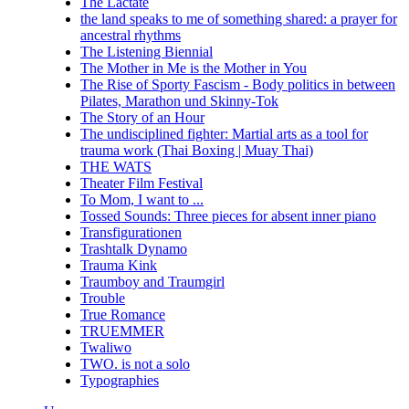
The Lactate
the land speaks to me of something shared: a prayer for
ancestral rhythms
The Listening Biennial
The Mother in Me is the Mother in You
The Rise of Sporty Fascism - Body politics in between
Pilates, Marathon und Skinny-Tok
The Story of an Hour
The undisciplined fighter: Martial arts as a tool for
trauma work (Thai Boxing | Muay Thai)
THE WATS
Theater Film Festival
To Mom, I want to ...
Tossed Sounds: Three pieces for absent inner piano
Transfigurationen
Trashtalk Dynamo
Trauma Kink
Traumboy and Traumgirl
Trouble
True Romance
TRUEMMER
Twaliwo
TWO. is not a solo
Typographies