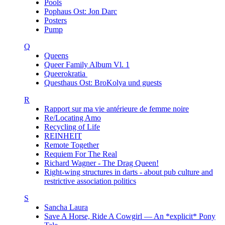
Pools
Pophaus Ost: Jon Darc
Posters
Pump
Q
Queens
Queer Family Album Vl. 1
Queerokratia
Questhaus Ost: BroKolya und guests
R
Rapport sur ma vie antérieure de femme noire
Re/Locating Amo
Recycling of Life
REINHEIT
Remote Together
Requiem For The Real
Richard Wagner - The Drag Queen!
Right-wing structures in darts - about pub culture and
restrictive association politics
S
Sancha Laura
Save A Horse, Ride A Cowgirl — An *explicit* Pony