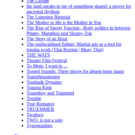
The Lactate
the land speaks to me of something shared: a prayer for
ancestral rhythms
The Listening Biennial
The Mother in Me is the Mother in You
The Rise of Sporty Fascism - Body politics in between
Pilates, Marathon und Skinny-Tok
The Story of an Hour
The undisciplined fighter: Martial arts as a tool for
trauma work (Thai Boxing | Muay Thai)
THE WATS
Theater Film Festival
To Mom, I want to ...
Tossed Sounds: Three pieces for absent inner piano
Transfigurationen
Trashtalk Dynamo
Trauma Kink
Traumboy and Traumgirl
Trouble
True Romance
TRUEMMER
Twaliwo
TWO. is not a solo
Typographies