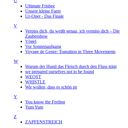
U
Ultimate Frisbee
Unsere kleine Farm
Ur-Oper - Das Finale
V
Verpiss dich, du weißt genau, ich vermiss dich – Die
Zaubershow
Vögel
Vor Sonnenaufgang
Voyage de Genre: Transition in Three Movements
W
Warum der Hund das Fleisch durch den Fluss trägt
we prepared ourselves not to be found
WEOST
WHISTLE
Wir wollen, dass es schön ist
Y
You know the Feeling
Yum Yum
Z
ZAPFENSTREICH