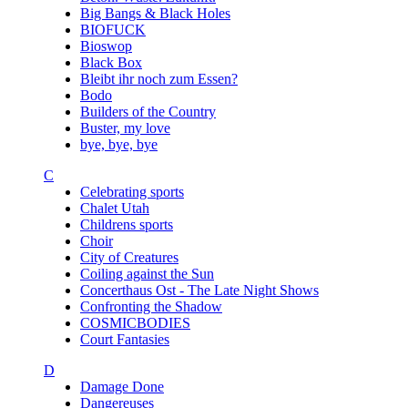
Big Bangs & Black Holes
BIOFUCK
Bioswop
Black Box
Bleibt ihr noch zum Essen?
Bodo
Builders of the Country
Buster, my love
bye, bye, bye
C
Celebrating sports
Chalet Utah
Childrens sports
Choir
City of Creatures
Coiling against the Sun
Concerthaus Ost - The Late Night Shows
Confronting the Shadow
COSMICBODIES
Court Fantasies
D
Damage Done
Dangereuses