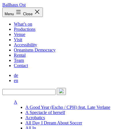
Skip
Ballhaus Ost
to
Ballhaus
Menu
Close
content
Ost
What’s on
Productions
Venue
Visit
Accessibility
Organisms Democracy
Rental
Team
Contact
de
en
A
A Good Year (Escho / CPH) feat. Late Verlane
A Spectacle of herself
Acrobatics
All Day I Dream About Soccer
All In