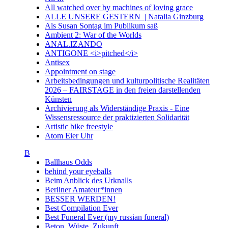
All watched over by machines of loving grace
ALLE UNSERE GESTERN | Natalia Ginzburg
Als Susan Sontag im Publikum saß
Ambient 2: War of the Worlds
ANAL.IZANDO
ANTIGONE <i>pitched</i>
Antisex
Appointment on stage
Arbeitsbedingungen und kulturpolitische Realitäten
2026 – FAIRSTAGE in den freien darstellenden
Künsten
Archivierung als Widerständige Praxis - Eine
Wissensressource der praktizierten Solidarität
Artistic bike freestyle
Atom Eier Uhr
B
Ballhaus Odds
behind your eyeballs
Beim Anblick des Urknalls
Berliner Amateur*innen
BESSER WERDEN!
Best Compilation Ever
Best Funeral Ever (my russian funeral)
Beton. Wüste. Zukunft.