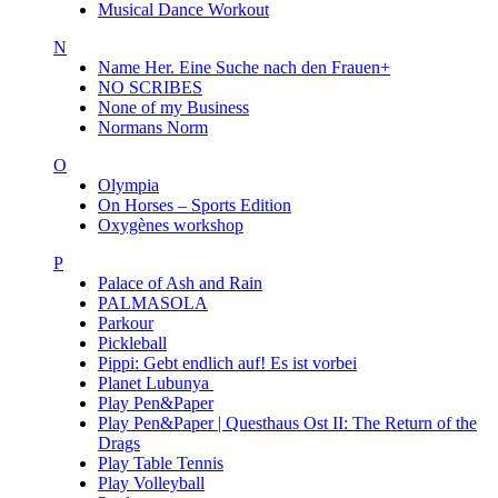
Musical Dance Workout
N
Name Her. Eine Suche nach den Frauen+
NO SCRIBES
None of my Business
Normans Norm
O
Olympia
On Horses – Sports Edition
Oxygènes workshop
P
Palace of Ash and Rain
PALMASOLA
Parkour
Pickleball
Pippi: Gebt endlich auf! Es ist vorbei
Planet Lubunya
Play Pen&Paper
Play Pen&Paper | Questhaus Ost II: The Return of the
Drags
Play Table Tennis
Play Volleyball