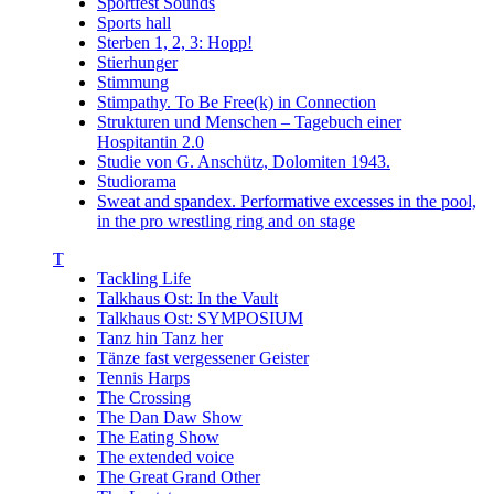
Sportfest Sounds
Sports hall
Sterben 1, 2, 3: Hopp!
Stierhunger
Stimmung
Stimpathy. To Be Free(k) in Connection
Strukturen und Menschen – Tagebuch einer
Hospitantin 2.0
Studie von G. Anschütz, Dolomiten 1943.
Studiorama
Sweat and spandex. Performative excesses in the pool,
in the pro wrestling ring and on stage
T
Tackling Life
Talkhaus Ost: In the Vault
Talkhaus Ost: SYMPOSIUM
Tanz hin Tanz her
Tänze fast vergessener Geister
Tennis Harps
The Crossing
The Dan Daw Show
The Eating Show
The extended voice
The Great Grand Other