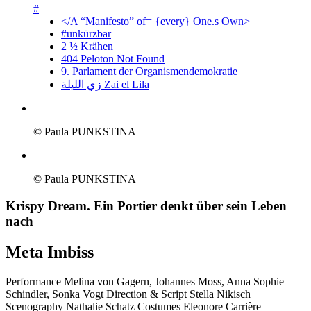
#
</A “Manifesto” of= {every} One.s Own>
#unkürzbar
2 ½ Krähen
404 Peloton Not Found
9. Parlament der Organismendemokratie
زي‌ اللیلة Zai el Lila
© Paula PUNKSTINA
© Paula PUNKSTINA
Krispy Dream. Ein Portier denkt über sein Leben
nach
Meta Imbiss
Performance
Melina von Gagern, Johannes Moss, Anna Sophie
Schindler, Sonka Vogt
Direction & Script
Stella Nikisch
Scenography
Nathalie Schatz
Costumes
Eleonore Carrière