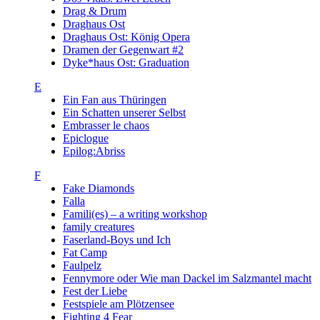
Drag & Drum
Draghaus Ost
Draghaus Ost: König Opera
Dramen der Gegenwart #2
Dyke*haus Ost: Graduation
E
Ein Fan aus Thüringen
Ein Schatten unserer Selbst
Embrasser le chaos
Epiclogue
Epilog:Abriss
F
Fake Diamonds
Falla
Famili(es) – a writing workshop
family creatures
Faserland-Boys und Ich
Fat Camp
Faulpelz
Fennymore oder Wie man Dackel im Salzmantel macht
Fest der Liebe
Festspiele am Plötzensee
Fighting 4 Fear