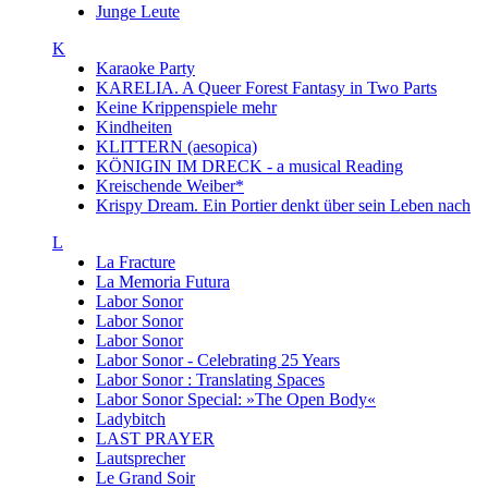
Junge Leute
K
Karaoke Party
KARELIA. A Queer Forest Fantasy in Two Parts
Keine Krippenspiele mehr
Kindheiten
KLITTERN (aesopica)
KÖNIGIN IM DRECK - a musical Reading
Kreischende Weiber*
Krispy Dream. Ein Portier denkt über sein Leben nach
L
La Fracture
La Memoria Futura
Labor Sonor
Labor Sonor
Labor Sonor
Labor Sonor - Celebrating 25 Years
Labor Sonor : Translating Spaces
Labor Sonor Special: »The Open Body«
Ladybitch
LAST PRAYER
Lautsprecher
Le Grand Soir