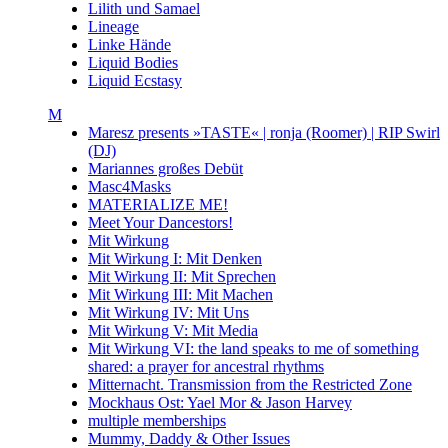
Lilith und Samael
Lineage
Linke Hände
Liquid Bodies
Liquid Ecstasy
M
Maresz presents »TASTE« | ronja (Roomer) | RIP Swirl
(DJ)
Mariannes großes Debüt
Masc4Masks
MATERIALIZE ME!
Meet Your Dancestors!
Mit Wirkung
Mit Wirkung I: Mit Denken
Mit Wirkung II: Mit Sprechen
Mit Wirkung III: Mit Machen
Mit Wirkung IV: Mit Uns
Mit Wirkung V: Mit Media
Mit Wirkung VI: the land speaks to me of something
shared: a prayer for ancestral rhythms
Mitternacht. Transmission from the Restricted Zone
Mockhaus Ost: Yael Mor & Jason Harvey
multiple memberships
Mummy, Daddy & Other Issues