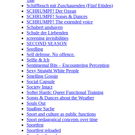
Tale
Schiffbruch mit Zuschauenden (Fünf Etüden)
SCHRUMPF! Der Ozean
SCHRUMPF! Songs & Dances
SCHRUMPF! The extended voice
Schubert unshaven
Schule der Liebenden
screening invisibilities
SECOND SEASON
Seedling
Self defense. No offence.
Selfie & Ich
Sentimental Bits – Encountering Perception
Sexy Straight White People
Smelling Gossip
Social Capsule
Society Intact
Softer Hards: Queer Functional Training
Songs & Dances about the Weather
Souls Out
Spaßige Sache
Sport and culture as public functions
Sport pedagogical concepts over time
Sportfest
Sportfest reloaded