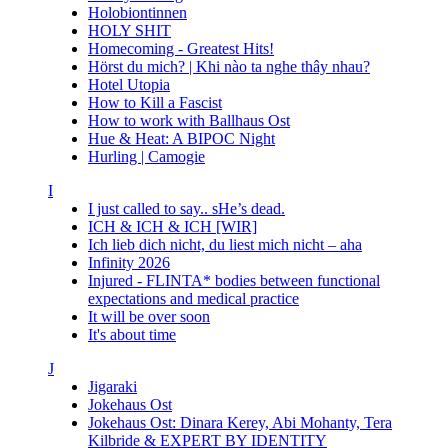
Holobiontinnen
HOLY SHIT
Homecoming - Greatest Hits!
Hörst du mich? | Khi nào ta nghe thây nhau?
Hotel Utopia
How to Kill a Fascist
How to work with Ballhaus Ost
Hue & Heat: A BIPOC Night
Hurling | Camogie
I
I just called to say.. sHe’s dead.
ICH & ICH & ICH [WIR]
Ich lieb dich nicht, du liest mich nicht – aha
Infinity 2026
Injured - FLINTA* bodies between functional
expectations and medical practice
It will be over soon
It's about time
J
Jigaraki
Jokehaus Ost
Jokehaus Ost: Dinara Kerey, Abi Mohanty, Tera
Kilbride & EXPERT BY IDENTITY