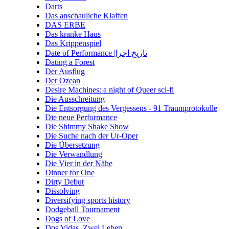
Darts
Das anschauliche Klaffen
DAS ERBE
Das kranke Haus
Das Krippenspiel
Date of Performance |تاریخ اجرا
Dating a Forest
Der Ausflug
Der Ozean
Desire Machines: a night of Queer sci-fi
Die Ausschreitung
Die Entsorgung des Vergessens - 91 Traumprotokolle
Die neue Performance
Die Shimmy Shake Show
Die Suche nach der Ur-Oper
Die Übersetzung
Die Verwandlung
Die Vier in der Nähe
Dinner for One
Dirty Debut
Dissolving
Diversifying sports history
Dodgeball Tournament
Dogs of Love
Dos Vidas. Zwei Leben