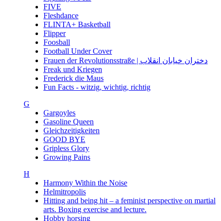
FIVE
Fleshdance
FLINTA+ Basketball
Flipper
Foosball
Football Under Cover
Frauen der Revolutionsstraße | دختران خیابان انقلاب
Freak und Kriegen
Frederick die Maus
Fun Facts - witzig, wichtig, richtig
G
Gargoyles
Gasoline Queen
Gleichzeitigkeiten
GOOD BYE
Gripless Glory
Growing Pains
H
Harmony Within the Noise
Helmitropolis
Hitting and being hit – a feminist perspective on martial
arts. Boxing exercise and lecture.
Hobby horsing