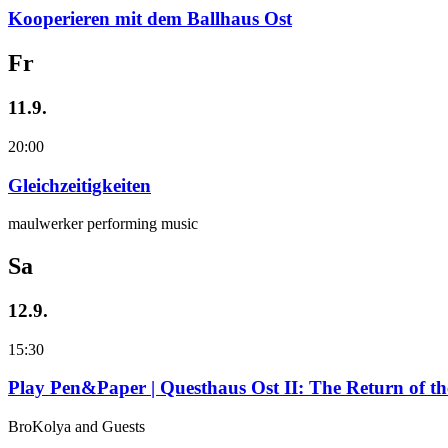
Kooperieren mit dem Ballhaus Ost
Fr
11.9.
20:00
Gleichzeitigkeiten
maulwerker performing music
Sa
12.9.
15:30
Play Pen&Paper | Questhaus Ost II: The Return of t
BroKolya and Guests