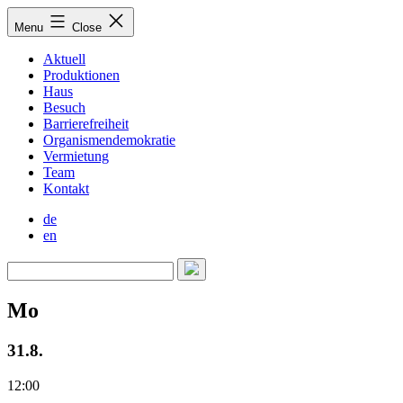
Skip
Menu
Close
to
content
Aktuell
Produktionen
Haus
Besuch
Barrierefreiheit
Organismendemokratie
Vermietung
Team
Kontakt
de
en
Mo
31.8.
12:00