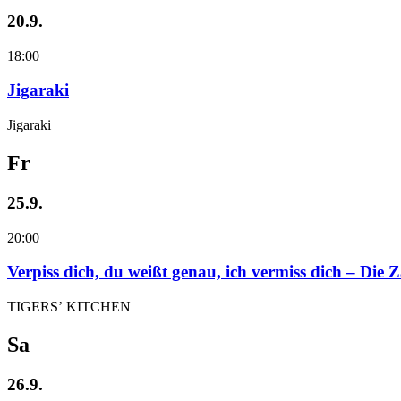
20.9.
18:00
Jigaraki
Jigaraki
Fr
25.9.
20:00
Verpiss dich, du weißt genau, ich vermiss dich – Die
TIGERS’ KITCHEN
Sa
26.9.