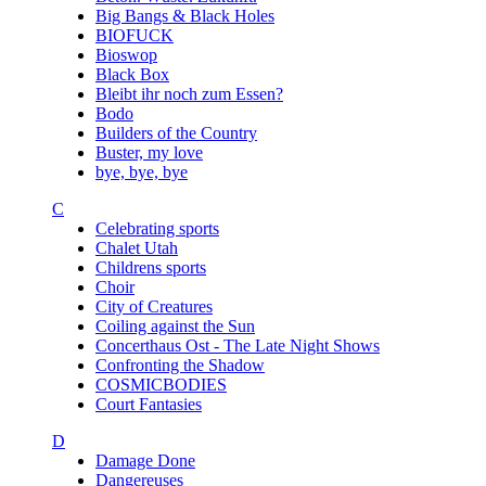
Big Bangs & Black Holes
BIOFUCK
Bioswop
Black Box
Bleibt ihr noch zum Essen?
Bodo
Builders of the Country
Buster, my love
bye, bye, bye
C
Celebrating sports
Chalet Utah
Childrens sports
Choir
City of Creatures
Coiling against the Sun
Concerthaus Ost - The Late Night Shows
Confronting the Shadow
COSMICBODIES
Court Fantasies
D
Damage Done
Dangereuses