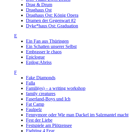
Drag & Drum
Draghaus Ost
Draghaus Ost: König Opera
Dramen der Gegenwart #2
Dyke*haus Ost: Graduation
E
Ein Fan aus Thüringen
Ein Schatten unserer Selbst
Embrasser le chaos
Epiclogue
Epilog:Abriss
F
Fake Diamonds
Falla
Famili(es) – a writing workshop
family creatures
Faserland-Boys und Ich
Fat Camp
Faulpelz
Fennymore oder Wie man Dackel im Salzmantel macht
Fest der Liebe
Festspiele am Plötzensee
Fighting 4 Fear