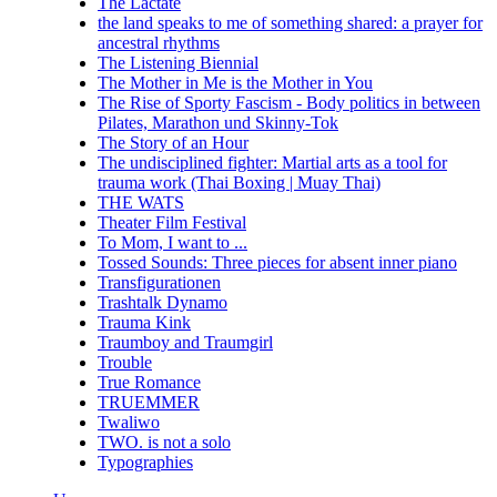
The Lactate
the land speaks to me of something shared: a prayer for
ancestral rhythms
The Listening Biennial
The Mother in Me is the Mother in You
The Rise of Sporty Fascism - Body politics in between
Pilates, Marathon und Skinny-Tok
The Story of an Hour
The undisciplined fighter: Martial arts as a tool for
trauma work (Thai Boxing | Muay Thai)
THE WATS
Theater Film Festival
To Mom, I want to ...
Tossed Sounds: Three pieces for absent inner piano
Transfigurationen
Trashtalk Dynamo
Trauma Kink
Traumboy and Traumgirl
Trouble
True Romance
TRUEMMER
Twaliwo
TWO. is not a solo
Typographies