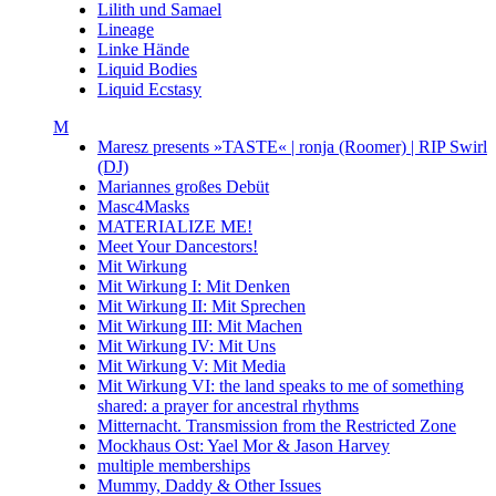
Lilith und Samael
Lineage
Linke Hände
Liquid Bodies
Liquid Ecstasy
M
Maresz presents »TASTE« | ronja (Roomer) | RIP Swirl
(DJ)
Mariannes großes Debüt
Masc4Masks
MATERIALIZE ME!
Meet Your Dancestors!
Mit Wirkung
Mit Wirkung I: Mit Denken
Mit Wirkung II: Mit Sprechen
Mit Wirkung III: Mit Machen
Mit Wirkung IV: Mit Uns
Mit Wirkung V: Mit Media
Mit Wirkung VI: the land speaks to me of something
shared: a prayer for ancestral rhythms
Mitternacht. Transmission from the Restricted Zone
Mockhaus Ost: Yael Mor & Jason Harvey
multiple memberships
Mummy, Daddy & Other Issues