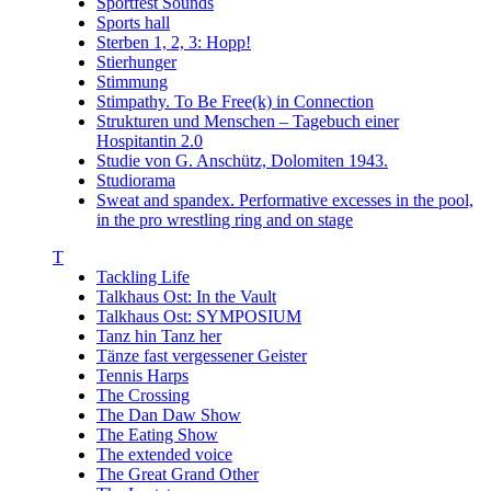
Sportfest Sounds
Sports hall
Sterben 1, 2, 3: Hopp!
Stierhunger
Stimmung
Stimpathy. To Be Free(k) in Connection
Strukturen und Menschen – Tagebuch einer
Hospitantin 2.0
Studie von G. Anschütz, Dolomiten 1943.
Studiorama
Sweat and spandex. Performative excesses in the pool,
in the pro wrestling ring and on stage
T
Tackling Life
Talkhaus Ost: In the Vault
Talkhaus Ost: SYMPOSIUM
Tanz hin Tanz her
Tänze fast vergessener Geister
Tennis Harps
The Crossing
The Dan Daw Show
The Eating Show
The extended voice
The Great Grand Other