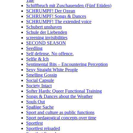
Tale
Schiffbruch mit Zuschauenden (Fünf Etüden)
SCHRUMPF! Der Ozean
SCHRUMPF! Songs & Dances
SCHRUMPF! The extended voice
Schubert unshaven
Schule der Liebenden
screening invisibilities
SECOND SEASON
Seedling
Self defense. No offence.
Selfie & Ich
Sentimental Bits – Encountering Perception
Sexy Straight White People
Smelling Gossip
Social Capsule
Society Intact
Softer Hards: Queer Functional Training
Songs & Dances about the Weather
Souls Out
Spaßige Sache
Sport and culture as public functions
Sport pedagogical concepts over time
Sportfest
Sportfest reloaded