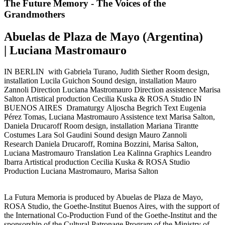
The Future Memory - The Voices of the
Grandmothers
Abuelas de Plaza de Mayo (Argentina)
| Luciana Mastromauro
IN BERLIN
with
Gabriela Turano, Judith Siether
Room design,
installation
Lucila Guichon
Sound design, installation
Mauro
Zannoli
Direction
Luciana Mastromauro
Direction assistence
Marisa
Salton
Artistical production
Cecilia Kuska & ROSA Studio
IN
BUENOS AIRES
Dramaturgy
Aljoscha Begrich
Text
Eugenia
Pérez Tomas, Luciana Mastromauro
Assistence text
Marisa Salton,
Daniela Drucaroff
Room design, installation
Mariana Tirantte
Costumes
Lara Sol Gaudini
Sound design
Mauro Zannoli
Research
Daniela Drucaroff, Romina Bozzini, Marisa Salton,
Luciana Mastromauro
Translation
Lea Kalinna
Graphics
Leandro
Ibarra
Artistical production
Cecilia Kuska & ROSA Studio
Production
Luciana Mastromauro, Marisa Salton
La Futura Memoria is produced by Abuelas de Plaza de Mayo,
ROSA Studio, the Goethe-Institut Buenos Aires, with the support of
the International Co-Production Fund of the Goethe-Institut and the
sponsorship of the Cultural Patronage Program of the Ministry of