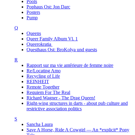
Pools
Pophaus Ost: Jon Darc
Posters
Pump
Q
Queens
Queer Family Album Vl. 1
Queerokratia
Questhaus Ost: BroKolya und guests
R
Rapport sur ma vie antérieure de femme noire
Re/Locating Amo
Recycling of Life
REINHEIT
Remote Together
Requiem For The Real
Richard Wagner - The Drag Queen!
Right-wing structures in darts - about pub culture and
restrictive association politics
S
Sancha Laura
Save A Horse, Ride A Cowgirl — An *explicit* Pony