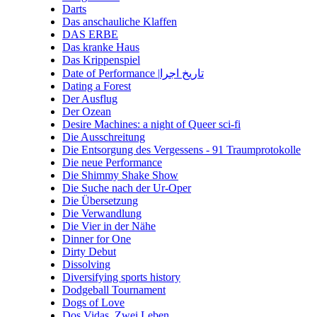
Darts
Das anschauliche Klaffen
DAS ERBE
Das kranke Haus
Das Krippenspiel
Date of Performance |تاریخ اجرا
Dating a Forest
Der Ausflug
Der Ozean
Desire Machines: a night of Queer sci-fi
Die Ausschreitung
Die Entsorgung des Vergessens - 91 Traumprotokolle
Die neue Performance
Die Shimmy Shake Show
Die Suche nach der Ur-Oper
Die Übersetzung
Die Verwandlung
Die Vier in der Nähe
Dinner for One
Dirty Debut
Dissolving
Diversifying sports history
Dodgeball Tournament
Dogs of Love
Dos Vidas. Zwei Leben