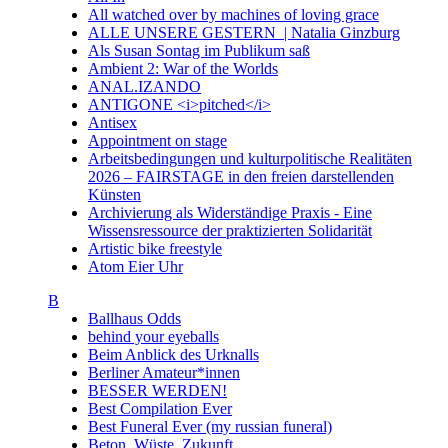
All watched over by machines of loving grace
ALLE UNSERE GESTERN | Natalia Ginzburg
Als Susan Sontag im Publikum saß
Ambient 2: War of the Worlds
ANAL.IZANDO
ANTIGONE <i>pitched</i>
Antisex
Appointment on stage
Arbeitsbedingungen und kulturpolitische Realitäten
2026 – FAIRSTAGE in den freien darstellenden
Künsten
Archivierung als Widerständige Praxis - Eine
Wissensressource der praktizierten Solidarität
Artistic bike freestyle
Atom Eier Uhr
B
Ballhaus Odds
behind your eyeballs
Beim Anblick des Urknalls
Berliner Amateur*innen
BESSER WERDEN!
Best Compilation Ever
Best Funeral Ever (my russian funeral)
Beton. Wüste. Zukunft.