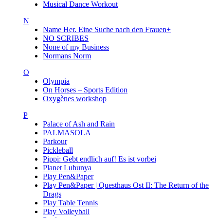
Musical Dance Workout
N
Name Her. Eine Suche nach den Frauen+
NO SCRIBES
None of my Business
Normans Norm
O
Olympia
On Horses – Sports Edition
Oxygènes workshop
P
Palace of Ash and Rain
PALMASOLA
Parkour
Pickleball
Pippi: Gebt endlich auf! Es ist vorbei
Planet Lubunya
Play Pen&Paper
Play Pen&Paper | Questhaus Ost II: The Return of the
Drags
Play Table Tennis
Play Volleyball