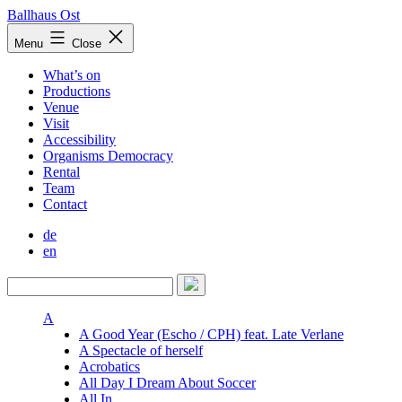
Skip
Ballhaus Ost
to
Ballhaus
Menu
Close
content
Ost
What’s on
Productions
Venue
Visit
Accessibility
Organisms Democracy
Rental
Team
Contact
de
en
A
A Good Year (Escho / CPH) feat. Late Verlane
A Spectacle of herself
Acrobatics
All Day I Dream About Soccer
All In