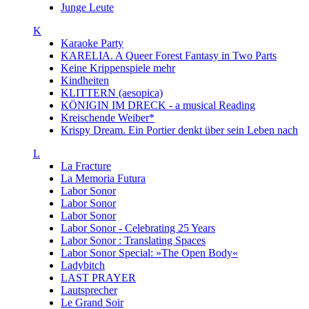
Junge Leute
K
Karaoke Party
KARELIA. A Queer Forest Fantasy in Two Parts
Keine Krippenspiele mehr
Kindheiten
KLITTERN (aesopica)
KÖNIGIN IM DRECK - a musical Reading
Kreischende Weiber*
Krispy Dream. Ein Portier denkt über sein Leben nach
L
La Fracture
La Memoria Futura
Labor Sonor
Labor Sonor
Labor Sonor
Labor Sonor - Celebrating 25 Years
Labor Sonor : Translating Spaces
Labor Sonor Special: »The Open Body«
Ladybitch
LAST PRAYER
Lautsprecher
Le Grand Soir