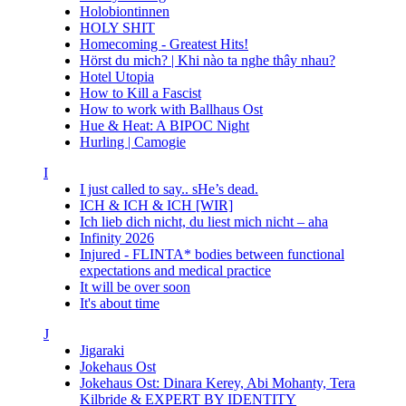
Holobiontinnen
HOLY SHIT
Homecoming - Greatest Hits!
Hörst du mich? | Khi nào ta nghe thây nhau?
Hotel Utopia
How to Kill a Fascist
How to work with Ballhaus Ost
Hue & Heat: A BIPOC Night
Hurling | Camogie
I
I just called to say.. sHe’s dead.
ICH & ICH & ICH [WIR]
Ich lieb dich nicht, du liest mich nicht – aha
Infinity 2026
Injured - FLINTA* bodies between functional
expectations and medical practice
It will be over soon
It's about time
J
Jigaraki
Jokehaus Ost
Jokehaus Ost: Dinara Kerey, Abi Mohanty, Tera
Kilbride & EXPERT BY IDENTITY