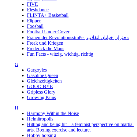
FIVE
Fleshdance
FLINTA+ Basketball
Flipper
Foosball
Football Under Cover
Frauen der Revolutionsstraße | دختران خیابان انقلاب
Freak und Kriegen
Frederick die Maus
Fun Facts - witzig, wichtig, richtig
G
Gargoyles
Gasoline Queen
Gleichzeitigkeiten
GOOD BYE
Gripless Glory
Growing Pains
H
Harmony Within the Noise
Helmitropolis
Hitting and being hit – a feminist perspective on martial
arts. Boxing exercise and lecture.
Hobby horsing