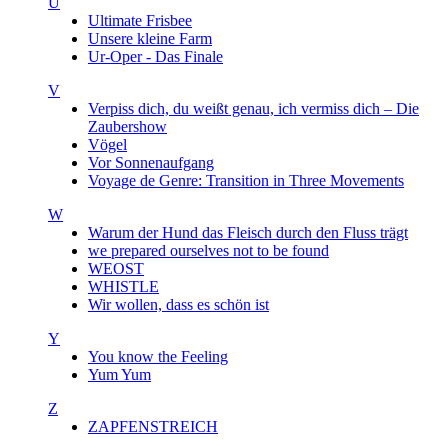
U
Ultimate Frisbee
Unsere kleine Farm
Ur-Oper - Das Finale
V
Verpiss dich, du weißt genau, ich vermiss dich – Die
Zaubershow
Vögel
Vor Sonnenaufgang
Voyage de Genre: Transition in Three Movements
W
Warum der Hund das Fleisch durch den Fluss trägt
we prepared ourselves not to be found
WEOST
WHISTLE
Wir wollen, dass es schön ist
Y
You know the Feeling
Yum Yum
Z
ZAPFENSTREICH