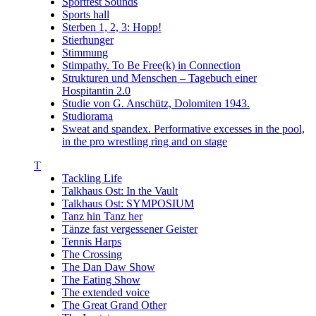
Sportfest Sounds
Sports hall
Sterben 1, 2, 3: Hopp!
Stierhunger
Stimmung
Stimpathy. To Be Free(k) in Connection
Strukturen und Menschen – Tagebuch einer
Hospitantin 2.0
Studie von G. Anschütz, Dolomiten 1943.
Studiorama
Sweat and spandex. Performative excesses in the pool,
in the pro wrestling ring and on stage
T
Tackling Life
Talkhaus Ost: In the Vault
Talkhaus Ost: SYMPOSIUM
Tanz hin Tanz her
Tänze fast vergessener Geister
Tennis Harps
The Crossing
The Dan Daw Show
The Eating Show
The extended voice
The Great Grand Other