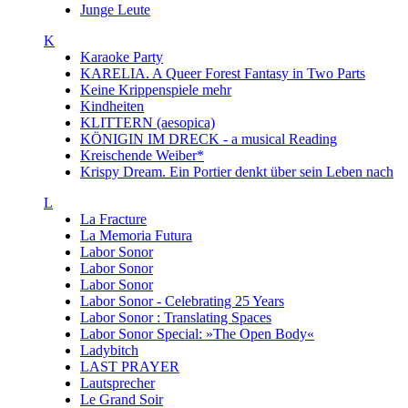
Junge Leute
K
Karaoke Party
KARELIA. A Queer Forest Fantasy in Two Parts
Keine Krippenspiele mehr
Kindheiten
KLITTERN (aesopica)
KÖNIGIN IM DRECK - a musical Reading
Kreischende Weiber*
Krispy Dream. Ein Portier denkt über sein Leben nach
L
La Fracture
La Memoria Futura
Labor Sonor
Labor Sonor
Labor Sonor
Labor Sonor - Celebrating 25 Years
Labor Sonor : Translating Spaces
Labor Sonor Special: »The Open Body«
Ladybitch
LAST PRAYER
Lautsprecher
Le Grand Soir