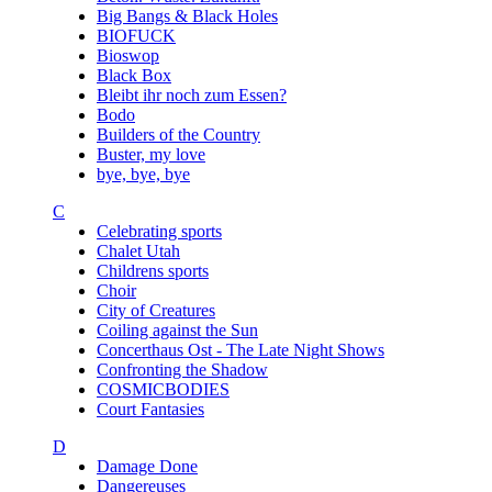
Big Bangs & Black Holes
BIOFUCK
Bioswop
Black Box
Bleibt ihr noch zum Essen?
Bodo
Builders of the Country
Buster, my love
bye, bye, bye
C
Celebrating sports
Chalet Utah
Childrens sports
Choir
City of Creatures
Coiling against the Sun
Concerthaus Ost - The Late Night Shows
Confronting the Shadow
COSMICBODIES
Court Fantasies
D
Damage Done
Dangereuses