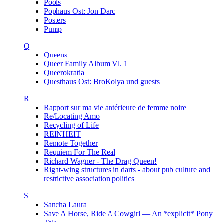
Pools
Pophaus Ost: Jon Darc
Posters
Pump
Q
Queens
Queer Family Album Vl. 1
Queerokratia
Questhaus Ost: BroKolya und guests
R
Rapport sur ma vie antérieure de femme noire
Re/Locating Amo
Recycling of Life
REINHEIT
Remote Together
Requiem For The Real
Richard Wagner - The Drag Queen!
Right-wing structures in darts - about pub culture and
restrictive association politics
S
Sancha Laura
Save A Horse, Ride A Cowgirl — An *explicit* Pony