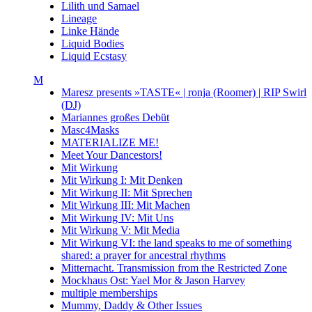
Lilith und Samael
Lineage
Linke Hände
Liquid Bodies
Liquid Ecstasy
M
Maresz presents »TASTE« | ronja (Roomer) | RIP Swirl
(DJ)
Mariannes großes Debüt
Masc4Masks
MATERIALIZE ME!
Meet Your Dancestors!
Mit Wirkung
Mit Wirkung I: Mit Denken
Mit Wirkung II: Mit Sprechen
Mit Wirkung III: Mit Machen
Mit Wirkung IV: Mit Uns
Mit Wirkung V: Mit Media
Mit Wirkung VI: the land speaks to me of something
shared: a prayer for ancestral rhythms
Mitternacht. Transmission from the Restricted Zone
Mockhaus Ost: Yael Mor & Jason Harvey
multiple memberships
Mummy, Daddy & Other Issues