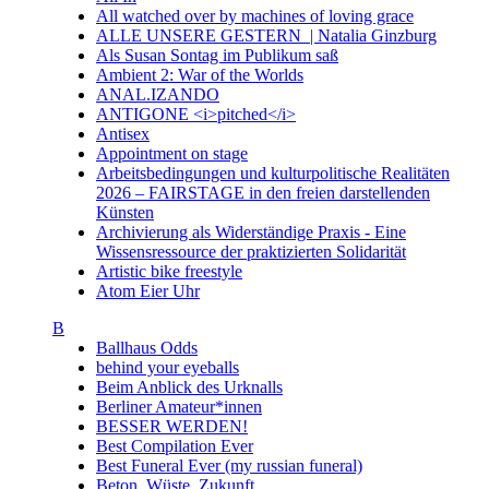
All watched over by machines of loving grace
ALLE UNSERE GESTERN | Natalia Ginzburg
Als Susan Sontag im Publikum saß
Ambient 2: War of the Worlds
ANAL.IZANDO
ANTIGONE <i>pitched</i>
Antisex
Appointment on stage
Arbeitsbedingungen und kulturpolitische Realitäten
2026 – FAIRSTAGE in den freien darstellenden
Künsten
Archivierung als Widerständige Praxis - Eine
Wissensressource der praktizierten Solidarität
Artistic bike freestyle
Atom Eier Uhr
B
Ballhaus Odds
behind your eyeballs
Beim Anblick des Urknalls
Berliner Amateur*innen
BESSER WERDEN!
Best Compilation Ever
Best Funeral Ever (my russian funeral)
Beton. Wüste. Zukunft.