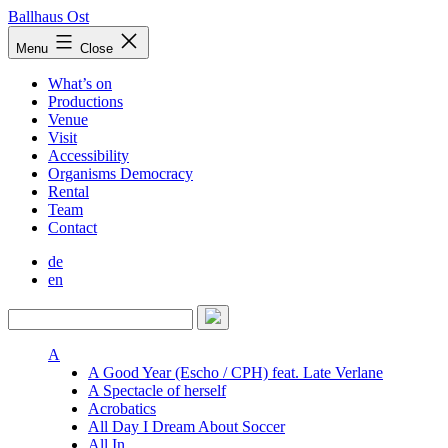
Skip
Ballhaus Ost
to
Ballhaus
Menu
Close
content
Ost
What’s on
Productions
Venue
Visit
Accessibility
Organisms Democracy
Rental
Team
Contact
de
en
A
A Good Year (Escho / CPH) feat. Late Verlane
A Spectacle of herself
Acrobatics
All Day I Dream About Soccer
All In