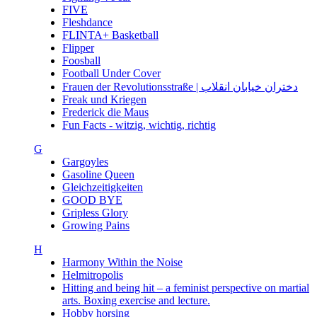
FIVE
Fleshdance
FLINTA+ Basketball
Flipper
Foosball
Football Under Cover
Frauen der Revolutionsstraße | دختران خیابان انقلاب
Freak und Kriegen
Frederick die Maus
Fun Facts - witzig, wichtig, richtig
G
Gargoyles
Gasoline Queen
Gleichzeitigkeiten
GOOD BYE
Gripless Glory
Growing Pains
H
Harmony Within the Noise
Helmitropolis
Hitting and being hit – a feminist perspective on martial
arts. Boxing exercise and lecture.
Hobby horsing