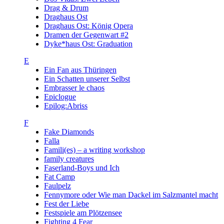
Drag & Drum
Draghaus Ost
Draghaus Ost: König Opera
Dramen der Gegenwart #2
Dyke*haus Ost: Graduation
E
Ein Fan aus Thüringen
Ein Schatten unserer Selbst
Embrasser le chaos
Epiclogue
Epilog:Abriss
F
Fake Diamonds
Falla
Famili(es) – a writing workshop
family creatures
Faserland-Boys und Ich
Fat Camp
Faulpelz
Fennymore oder Wie man Dackel im Salzmantel macht
Fest der Liebe
Festspiele am Plötzensee
Fighting 4 Fear