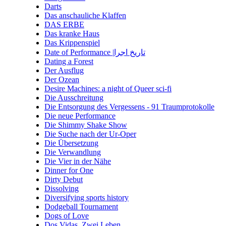
Darts
Das anschauliche Klaffen
DAS ERBE
Das kranke Haus
Das Krippenspiel
Date of Performance |تاریخ اجرا
Dating a Forest
Der Ausflug
Der Ozean
Desire Machines: a night of Queer sci-fi
Die Ausschreitung
Die Entsorgung des Vergessens - 91 Traumprotokolle
Die neue Performance
Die Shimmy Shake Show
Die Suche nach der Ur-Oper
Die Übersetzung
Die Verwandlung
Die Vier in der Nähe
Dinner for One
Dirty Debut
Dissolving
Diversifying sports history
Dodgeball Tournament
Dogs of Love
Dos Vidas. Zwei Leben