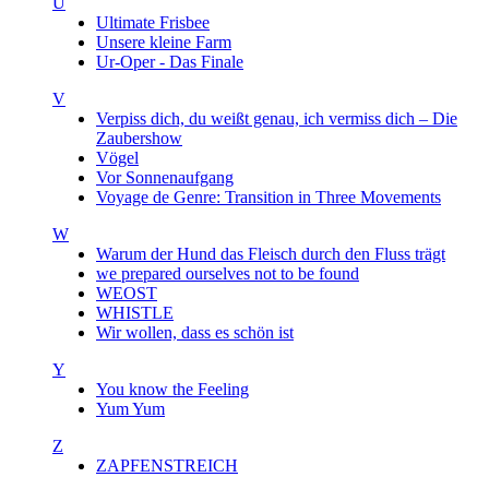
U
Ultimate Frisbee
Unsere kleine Farm
Ur-Oper - Das Finale
V
Verpiss dich, du weißt genau, ich vermiss dich – Die
Zaubershow
Vögel
Vor Sonnenaufgang
Voyage de Genre: Transition in Three Movements
W
Warum der Hund das Fleisch durch den Fluss trägt
we prepared ourselves not to be found
WEOST
WHISTLE
Wir wollen, dass es schön ist
Y
You know the Feeling
Yum Yum
Z
ZAPFENSTREICH