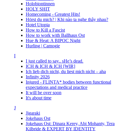
Holobiontinnen
HOLY SHIT
Homecoming - Greatest Hits!
Hörst du mich? | Khi nào ta nghe thây nhau?
Hotel Utopia
How to Kill a Fascist
How to work with Ballhaus Ost
Hue & Heat: A BIPOC Night
Hurling | Camogie
I
I just called to say.. sHe’s dead.
ICH & ICH & ICH [WIR]
Ich lieb dich nicht, du liest mich nicht – aha
Infinity 2026
Injured - FLINTA* bodies between functional
expectations and medical practice
It will be over soon
It's about time
J
Jigaraki
Jokehaus Ost
Jokehaus Ost: Dinara Kerey, Abi Mohanty, Tera
Kilbride & EXPERT BY IDENTITY