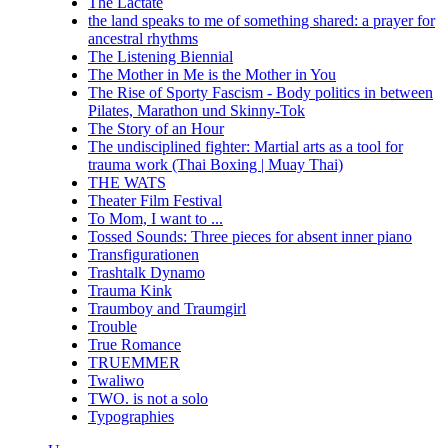
The Lactate
the land speaks to me of something shared: a prayer for
ancestral rhythms
The Listening Biennial
The Mother in Me is the Mother in You
The Rise of Sporty Fascism - Body politics in between
Pilates, Marathon und Skinny-Tok
The Story of an Hour
The undisciplined fighter: Martial arts as a tool for
trauma work (Thai Boxing | Muay Thai)
THE WATS
Theater Film Festival
To Mom, I want to ...
Tossed Sounds: Three pieces for absent inner piano
Transfigurationen
Trashtalk Dynamo
Trauma Kink
Traumboy and Traumgirl
Trouble
True Romance
TRUEMMER
Twaliwo
TWO. is not a solo
Typographies