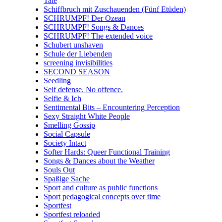
Tale
Schiffbruch mit Zuschauenden (Fünf Etüden)
SCHRUMPF! Der Ozean
SCHRUMPF! Songs & Dances
SCHRUMPF! The extended voice
Schubert unshaven
Schule der Liebenden
screening invisibilities
SECOND SEASON
Seedling
Self defense. No offence.
Selfie & Ich
Sentimental Bits – Encountering Perception
Sexy Straight White People
Smelling Gossip
Social Capsule
Society Intact
Softer Hards: Queer Functional Training
Songs & Dances about the Weather
Souls Out
Spaßige Sache
Sport and culture as public functions
Sport pedagogical concepts over time
Sportfest
Sportfest reloaded