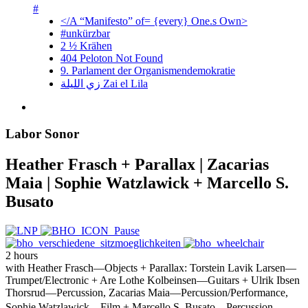
#
</A “Manifesto” of= {every} One.s Own>
#unkürzbar
2 ½ Krähen
404 Peloton Not Found
9. Parlament der Organismendemokratie
زي‌ اللیلة Zai el Lila
Labor Sonor
Heather Frasch + Parallax | Zacarias
Maia | Sophie Watzlawick + Marcello S.
Busato
2 hours
with
Heather Frasch—Objects + Parallax: Torstein Lavik Larsen—
Trumpet/Electronic + Are Lothe Kolbeinsen—Guitars + Ulrik Ibsen
Thorsrud—Percussion, Zacarias Maia—Percussion/Performance,
Sophie Watzlawick—Film + Marcello S. Busato—Percussion