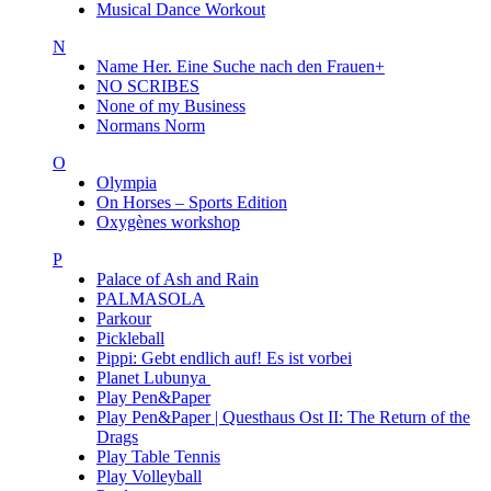
Musical Dance Workout
N
Name Her. Eine Suche nach den Frauen+
NO SCRIBES
None of my Business
Normans Norm
O
Olympia
On Horses – Sports Edition
Oxygènes workshop
P
Palace of Ash and Rain
PALMASOLA
Parkour
Pickleball
Pippi: Gebt endlich auf! Es ist vorbei
Planet Lubunya
Play Pen&Paper
Play Pen&Paper | Questhaus Ost II: The Return of the
Drags
Play Table Tennis
Play Volleyball