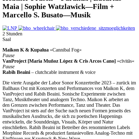
Maia | Sophie Watzlawick—Film +
Marcello S. Busato—Musik
2 Stunden
Saal
Maikon K & Kupalua
»Cannibal Fog«
Pause
VanProject [Maria Muñoz López & Cris Arcos Cano]
»cīvitās«
Pause
Rabih Beaini
– clutchcable instrument & voice
Die vierte Ausgabe der Labor Sonor Konzertreihe 2023 – zurück im
Ballhaus Ost mit Konzerten und Performances von Maikon K, dem
VanProject und Rabih Beaini. Sonische Experimente zwischen
Tanz, Musiktheater und analogem Techno. Maikon K arbeitet an
den Grenzen zwischen Performance, Tanz und Theater. Das
VanProject ist stets auf der Suche nach neuen Formen jenseits des
musikalischen Ausdrucks, die sich zu poetischen Happenings
entwickeln, die Sounddesign, Visuals, Körper und Natur
einschließen. Rabih Beaini ist Betreiber des renommierten Labels
Morphine Records & produziert fantasievollen Analog-Techno mit
Einflüssen aus Krautrock & New Wave.