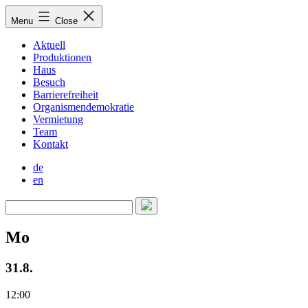
Skip
Menu
Close
to
content
Aktuell
Produktionen
Haus
Besuch
Barrierefreiheit
Organismendemokratie
Vermietung
Team
Kontakt
de
en
Mo
31.8.
12:00