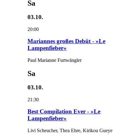
Sa
03.10.
20:00
Mariannes großes Debüt - »Le
Lampenfieber«
Paul Marianne Furtwängler
Sa
03.10.
21:30
Best Compilation Ever - »Le
Lampenfieber«
Livi Scheucher, Thea Ehre, Kirikou Gueye