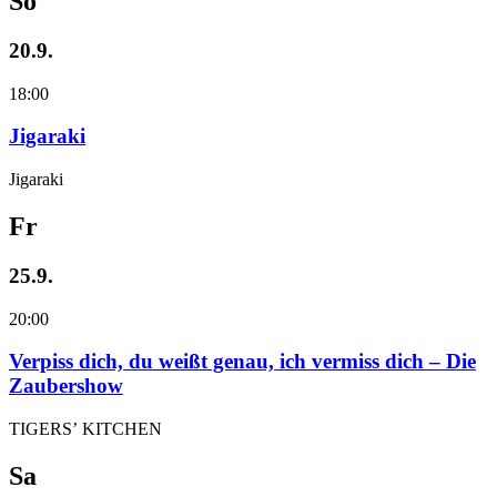
So
20.9.
18:00
Jigaraki
Jigaraki
Fr
25.9.
20:00
Verpiss dich, du weißt genau, ich vermiss dich – Die
Zaubershow
TIGERS’ KITCHEN
Sa