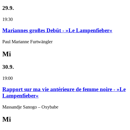
29.9.
19:30
Mariannes großes Debüt - »Le Lampenfieber«
Paul Marianne Furtwängler
Mi
30.9.
19:00
Rapport sur ma vie antérieure de femme noire - »Le
Lampenfieber«
Massandje Sanogo – Oxybabe
Mi