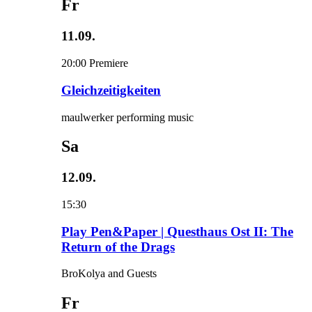
Fr
11.09.
20:00
Premiere
Gleichzeitigkeiten
maulwerker performing music
Sa
12.09.
15:30
Play Pen&Paper | Questhaus Ost II: The
Return of the Drags
BroKolya and Guests
Fr