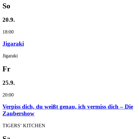
So
20.9.
18:00
Jigaraki
Jigaraki
Fr
25.9.
20:00
Verpiss dich, du weißt genau, ich vermiss dich – Die
Zaubershow
TIGERS’ KITCHEN
Sa