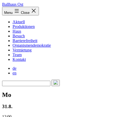
Skip
Ballhaus Ost
to
Ballhaus
Menu
Close
content
Ost
Aktuell
Produktionen
Haus
Besuch
Barrierefreiheit
Organismendemokratie
Vermietung
Team
Kontakt
de
en
Mo
31.8.
12:00