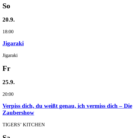
So
20.9.
18:00
Jigaraki
Jigaraki
Fr
25.9.
20:00
Verpiss dich, du weißt genau, ich vermiss dich – Die
Zaubershow
TIGERS’ KITCHEN
Sa