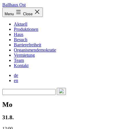
Skip
Ballhaus Ost
to
Ballhaus
Menu
Close
content
Ost
Aktuell
Produktionen
Haus
Besuch
Barrierefreiheit
Organismendemokratie
Vermietung
Team
Kontakt
de
en
Mo
31.8.
12:00