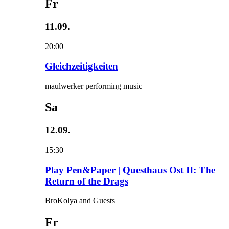
Fr
11.09.
20:00
Gleichzeitigkeiten
maulwerker performing music
Sa
12.09.
15:30
Play Pen&Paper | Questhaus Ost II: The
Return of the Drags
BroKolya and Guests
Fr