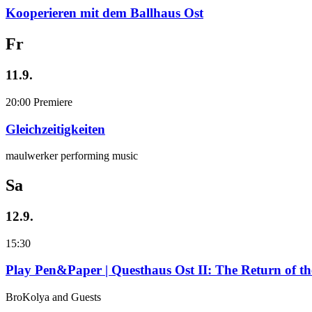
Kooperieren mit dem Ballhaus Ost
Fr
11.9.
20:00
Premiere
Gleichzeitigkeiten
maulwerker performing music
Sa
12.9.
15:30
Play Pen&Paper | Questhaus Ost II: The Return of t
BroKolya and Guests