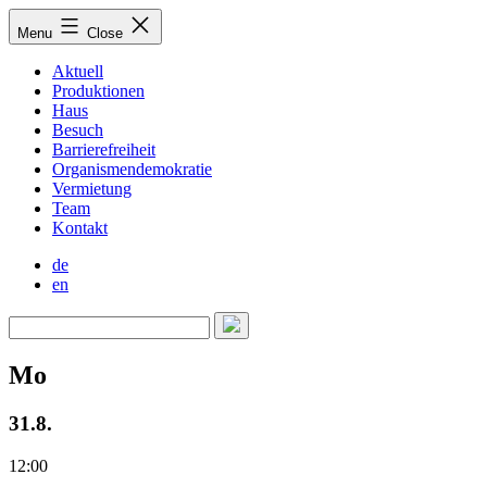
Skip
Menu
Close
to
content
Aktuell
Produktionen
Haus
Besuch
Barrierefreiheit
Organismendemokratie
Vermietung
Team
Kontakt
de
en
Mo
31.8.
12:00