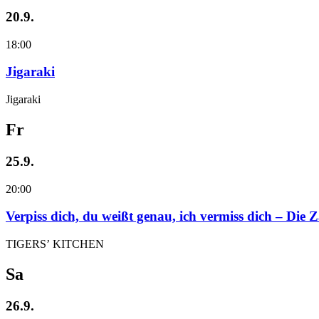
20.9.
18:00
Jigaraki
Jigaraki
Fr
25.9.
20:00
Verpiss dich, du weißt genau, ich vermiss dich – Die
TIGERS’ KITCHEN
Sa
26.9.