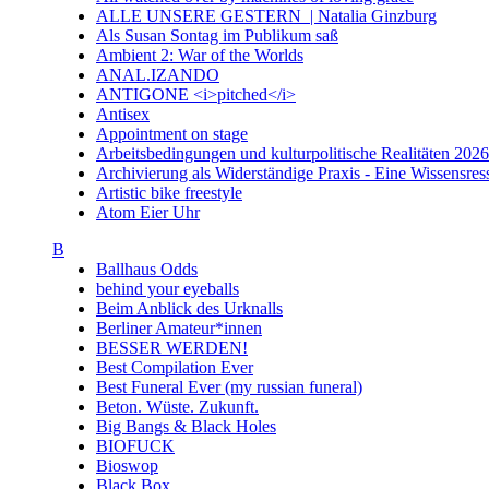
ALLE UNSERE GESTERN | Natalia Ginzburg
Als Susan Sontag im Publikum saß
Ambient 2: War of the Worlds
ANAL.IZANDO
ANTIGONE <i>pitched</i>
Antisex
Appointment on stage
Arbeitsbedingungen und kulturpolitische Realitäten 20
Archivierung als Widerständige Praxis - Eine Wissensresso
Artistic bike freestyle
Atom Eier Uhr
B
Ballhaus Odds
behind your eyeballs
Beim Anblick des Urknalls
Berliner Amateur*innen
BESSER WERDEN!
Best Compilation Ever
Best Funeral Ever (my russian funeral)
Beton. Wüste. Zukunft.
Big Bangs & Black Holes
BIOFUCK
Bioswop
Black Box