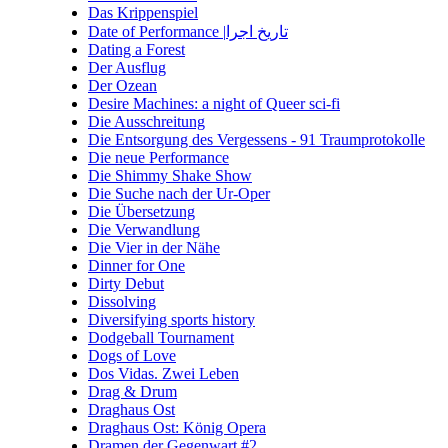
Das Krippenspiel
Date of Performance |تاریخ اجرا
Dating a Forest
Der Ausflug
Der Ozean
Desire Machines: a night of Queer sci-fi
Die Ausschreitung
Die Entsorgung des Vergessens - 91 Traumprotokolle
Die neue Performance
Die Shimmy Shake Show
Die Suche nach der Ur-Oper
Die Übersetzung
Die Verwandlung
Die Vier in der Nähe
Dinner for One
Dirty Debut
Dissolving
Diversifying sports history
Dodgeball Tournament
Dogs of Love
Dos Vidas. Zwei Leben
Drag & Drum
Draghaus Ost
Draghaus Ost: König Opera
Dramen der Gegenwart #2