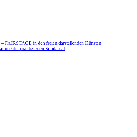
26 – FAIRSTAGE in den freien darstellenden Künsten
urce der praktizierten Solidarität