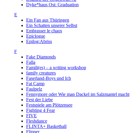
Dyke*haus Ost: Graduation
E
Ein Fan aus Thüringen
Ein Schatten unserer Selbst
Embrasser le chaos
Epiclogue
Epilog:Abriss
F
Fake Diamonds
Falla
Famili(es) – a writing workshop
family creatures
Faserland-Boys und Ich
Fat Camp
Faulpelz
Fennymore oder Wie man Dackel im Salzmantel macht
Fest der Liebe
Festspiele am Plötzensee
Fighting 4 Fear
FIVE
Fleshdance
FLINTA+ Basketball
Flipper