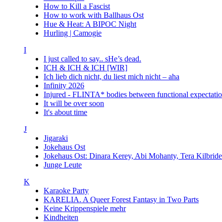
How to Kill a Fascist
How to work with Ballhaus Ost
Hue & Heat: A BIPOC Night
Hurling | Camogie
I
I just called to say.. sHe’s dead.
ICH & ICH & ICH [WIR]
Ich lieb dich nicht, du liest mich nicht – aha
Infinity 2026
Injured - FLINTA* bodies between functional expectatio
It will be over soon
It's about time
J
Jigaraki
Jokehaus Ost
Jokehaus Ost: Dinara Kerey, Abi Mohanty, Tera Kil
Junge Leute
K
Karaoke Party
KARELIA. A Queer Forest Fantasy in Two Parts
Keine Krippenspiele mehr
Kindheiten