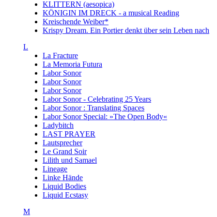
KLITTERN (aesopica)
KÖNIGIN IM DRECK - a musical Reading
Kreischende Weiber*
Krispy Dream. Ein Portier denkt über sein Leben nach
L
La Fracture
La Memoria Futura
Labor Sonor
Labor Sonor
Labor Sonor
Labor Sonor - Celebrating 25 Years
Labor Sonor : Translating Spaces
Labor Sonor Special: »The Open Body«
Ladybitch
LAST PRAYER
Lautsprecher
Le Grand Soir
Lilith und Samael
Lineage
Linke Hände
Liquid Bodies
Liquid Ecstasy
M