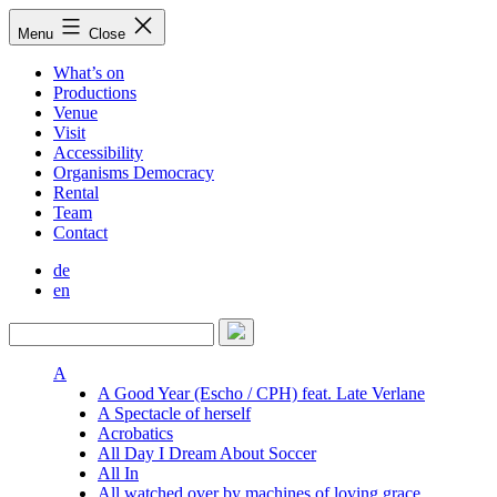
Skip
Menu
Close
to
content
What’s on
Productions
Venue
Visit
Accessibility
Organisms Democracy
Rental
Team
Contact
de
en
A
A Good Year (Escho / CPH) feat. Late Verlane
A Spectacle of herself
Acrobatics
All Day I Dream About Soccer
All In
All watched over by machines of loving grace