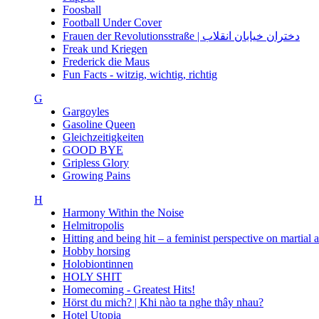
Foosball
Football Under Cover
Frauen der Revolutionsstraße | دختران خیابان انقلاب
Freak und Kriegen
Frederick die Maus
Fun Facts - witzig, wichtig, richtig
G
Gargoyles
Gasoline Queen
Gleichzeitigkeiten
GOOD BYE
Gripless Glory
Growing Pains
H
Harmony Within the Noise
Helmitropolis
Hitting and being hit – a feminist perspective on martial 
Hobby horsing
Holobiontinnen
HOLY SHIT
Homecoming - Greatest Hits!
Hörst du mich? | Khi nào ta nghe thây nhau?
Hotel Utopia