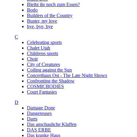
Bleibt ihr noch zum Essen?
Bodo
Builders of the Country
Buster, my love
bye, bye, bye
C
Celebrating sports
Chalet Utah
Childrens sports
Choir
City of Creatures
Coiling against the Sun
Concerthaus Ost - The Late Night Shows
Confronting the Shadow
COSMICBODIES
Court Fantasies
D
Damage Done
Dangereuses
Darts
Das anschauliche Klaffen
DAS ERBE
Das kranke Haus