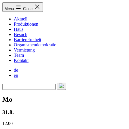
Skip
Menu
Close
to
content
Aktuell
Produktionen
Haus
Besuch
Barrierefreiheit
Organismendemokratie
Vermietung
Team
Kontakt
de
en
Mo
31.8.
12:00