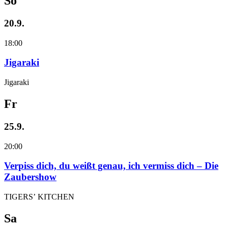
So
20.9.
18:00
Jigaraki
Jigaraki
Fr
25.9.
20:00
Verpiss dich, du weißt genau, ich vermiss dich – Die
Zaubershow
TIGERS’ KITCHEN
Sa