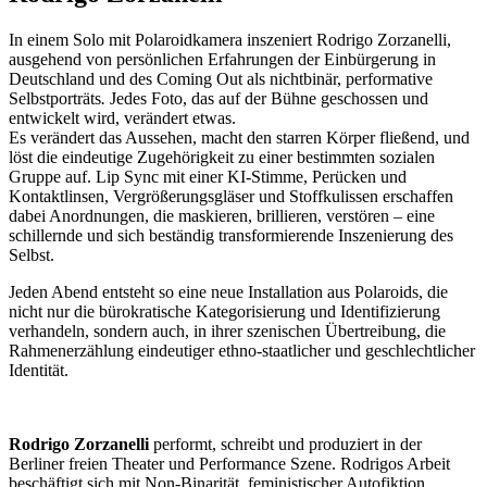
In einem Solo mit Polaroidkamera inszeniert Rodrigo Zorzanelli,
ausgehend von persönlichen Erfahrungen der Einbürgerung in
Deutschland und des Coming Out als nichtbinär, performative
Selbstporträts
.
Jedes Foto, das auf der Bühne geschossen und
entwickelt wird, verändert etwas.
Es verändert das Aussehen, macht den starren Körper fließend, und
löst die eindeutige Zugehörigkeit zu einer bestimmten sozialen
Gruppe auf. Lip Sync mit einer KI-Stimme, Perücken und
Kontaktlinsen, Vergrößerungsgläser und Stoffkulissen erschaffen
dabei Anordnungen, die maskieren, brillieren, verstören – eine
schillernde und sich beständig transformierende Inszenierung des
Selbst.
Jeden Abend entsteht so eine neue Installation aus Polaroids, die
nicht nur die bürokratische Kategorisierung und Identifizierung
verhandeln, sondern auch, in ihrer szenischen Übertreibung, die
Rahmenerzählung eindeutiger ethno-staatlicher und geschlechtlicher
Identität.
Rodrigo Zorzanelli
performt, schreibt und produziert in der
Berliner freien Theater und Performance Szene. Rodrigos Arbeit
beschäftigt sich mit Non-Binarität, feministischer Autofiktion,