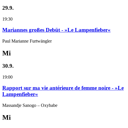
29.9.
19:30
Mariannes großes Debüt - »Le Lampenfieber«
Paul Marianne Furtwängler
Mi
30.9.
19:00
Rapport sur ma vie antérieure de femme noire - »Le
Lampenfieber«
Massandje Sanogo – Oxybabe
Mi