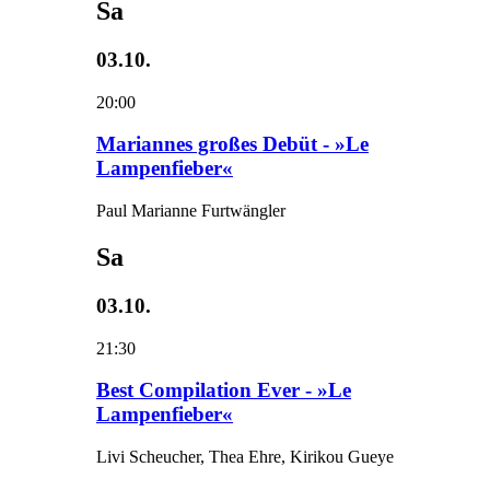
Sa
03.10.
20:00
Mariannes großes Debüt - »Le
Lampenfieber«
Paul Marianne Furtwängler
Sa
03.10.
21:30
Best Compilation Ever - »Le
Lampenfieber«
Livi Scheucher, Thea Ehre, Kirikou Gueye