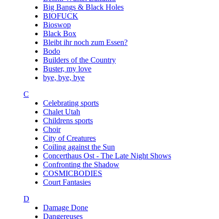
Big Bangs & Black Holes
BIOFUCK
Bioswop
Black Box
Bleibt ihr noch zum Essen?
Bodo
Builders of the Country
Buster, my love
bye, bye, bye
C
Celebrating sports
Chalet Utah
Childrens sports
Choir
City of Creatures
Coiling against the Sun
Concerthaus Ost - The Late Night Shows
Confronting the Shadow
COSMICBODIES
Court Fantasies
D
Damage Done
Dangereuses