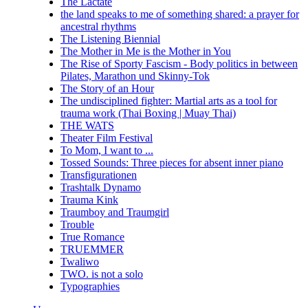
The Lactate
the land speaks to me of something shared: a prayer for
ancestral rhythms
The Listening Biennial
The Mother in Me is the Mother in You
The Rise of Sporty Fascism - Body politics in between
Pilates, Marathon und Skinny-Tok
The Story of an Hour
The undisciplined fighter: Martial arts as a tool for
trauma work (Thai Boxing | Muay Thai)
THE WATS
Theater Film Festival
To Mom, I want to ...
Tossed Sounds: Three pieces for absent inner piano
Transfigurationen
Trashtalk Dynamo
Trauma Kink
Traumboy and Traumgirl
Trouble
True Romance
TRUEMMER
Twaliwo
TWO. is not a solo
Typographies