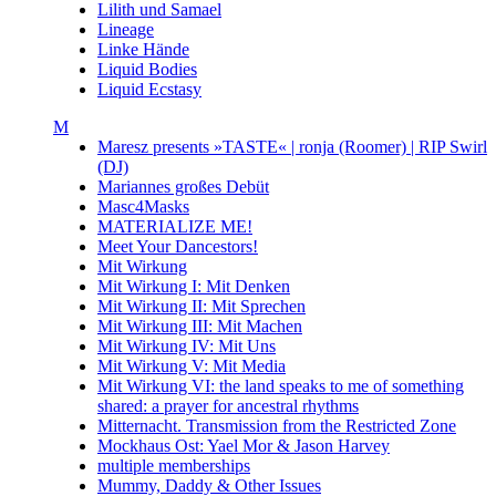
Lilith und Samael
Lineage
Linke Hände
Liquid Bodies
Liquid Ecstasy
M
Maresz presents »TASTE« | ronja (Roomer) | RIP Swirl
(DJ)
Mariannes großes Debüt
Masc4Masks
MATERIALIZE ME!
Meet Your Dancestors!
Mit Wirkung
Mit Wirkung I: Mit Denken
Mit Wirkung II: Mit Sprechen
Mit Wirkung III: Mit Machen
Mit Wirkung IV: Mit Uns
Mit Wirkung V: Mit Media
Mit Wirkung VI: the land speaks to me of something
shared: a prayer for ancestral rhythms
Mitternacht. Transmission from the Restricted Zone
Mockhaus Ost: Yael Mor & Jason Harvey
multiple memberships
Mummy, Daddy & Other Issues