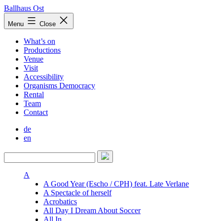
Skip
Ballhaus Ost
to
Ballhaus
Menu
Close
content
Ost
What’s on
Productions
Venue
Visit
Accessibility
Organisms Democracy
Rental
Team
Contact
de
en
A
A Good Year (Escho / CPH) feat. Late Verlane
A Spectacle of herself
Acrobatics
All Day I Dream About Soccer
All In