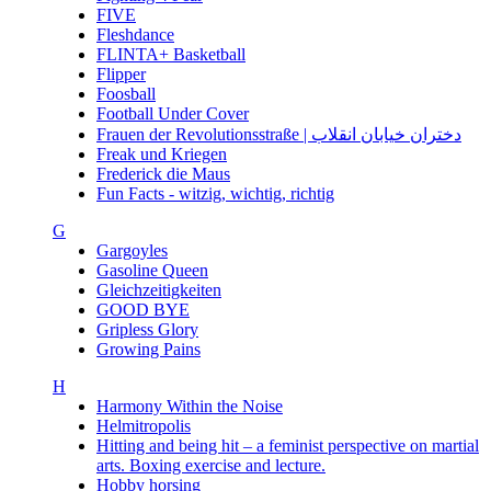
FIVE
Fleshdance
FLINTA+ Basketball
Flipper
Foosball
Football Under Cover
Frauen der Revolutionsstraße | دختران خیابان انقلاب
Freak und Kriegen
Frederick die Maus
Fun Facts - witzig, wichtig, richtig
G
Gargoyles
Gasoline Queen
Gleichzeitigkeiten
GOOD BYE
Gripless Glory
Growing Pains
H
Harmony Within the Noise
Helmitropolis
Hitting and being hit – a feminist perspective on martial
arts. Boxing exercise and lecture.
Hobby horsing