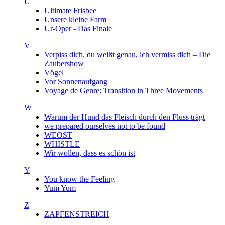
U
Ultimate Frisbee
Unsere kleine Farm
Ur-Oper - Das Finale
V
Verpiss dich, du weißt genau, ich vermiss dich – Die
Zaubershow
Vögel
Vor Sonnenaufgang
Voyage de Genre: Transition in Three Movements
W
Warum der Hund das Fleisch durch den Fluss trägt
we prepared ourselves not to be found
WEOST
WHISTLE
Wir wollen, dass es schön ist
Y
You know the Feeling
Yum Yum
Z
ZAPFENSTREICH