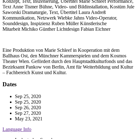
Konzept, Text, Inszenierung, Übertitel
Marie Schleef
Performance,
Text
Anne Tismer
Bühne, Video- und Bildinstallation, Kostüm
Jule
Saworski
Dramaturgie, Text, Übertitel
Laura Andreß
Kommunikation, Netzwerk
Wiebke Jahns
Video-Operator,
Sounddesign, Inspizienz
Ruben Müller
Künstlerische
Mitarbeit
Michiko Günther
Lichtdesign
Fabian Eichner
Eine Produktion von Marie Schleef in Kooperation mit dem
Ballhaus Ost, den Münchner Kammerspielen und dem Kosmos
Theater Wien. Gefördert durch den Hauptstadtkulturfonds und das
Bezirksamt Pankow von Berlin, Amt für Weiterbildung und Kultur
– Fachbereich Kunst und Kultur.
Dates
Sep 25, 2020
Sep 25, 2020
Sep 26, 2020
Sep 27, 2020
May 23, 2021
Language Info