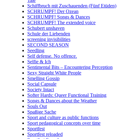
Tale
Schiffbruch mit Zuschauenden (Fünf Etüden)
SCHRUMPF! Der Ozean
SCHRUMPF! Songs & Dances
SCHRUMPF! The extended voice
Schubert unshaven
Schule der Liebenden
screening invisibilities
SECOND SEASON
Seedling
Self defense. No offence.
Selfie & Ich
Sentimental Bits – Encountering Perception
Sexy Straight White People
Smelling Gossip
Social Capsule
Society Intact
Softer Hards: Queer Functional Training
Songs & Dances about the Weather
Souls Out
Spaßige Sache
Sport and culture as public functions
Sport pedagogical concepts over time
Sportfest
Sportfest reloaded