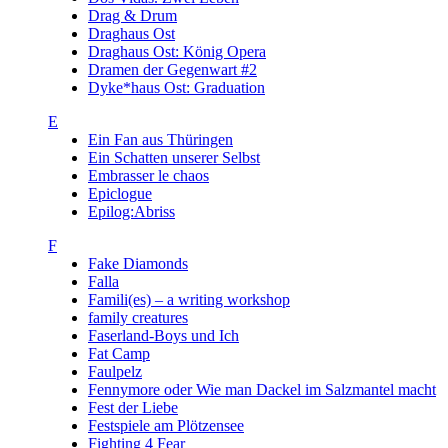
Drag & Drum
Draghaus Ost
Draghaus Ost: König Opera
Dramen der Gegenwart #2
Dyke*haus Ost: Graduation
E
Ein Fan aus Thüringen
Ein Schatten unserer Selbst
Embrasser le chaos
Epiclogue
Epilog:Abriss
F
Fake Diamonds
Falla
Famili(es) – a writing workshop
family creatures
Faserland-Boys und Ich
Fat Camp
Faulpelz
Fennymore oder Wie man Dackel im Salzmantel macht
Fest der Liebe
Festspiele am Plötzensee
Fighting 4 Fear