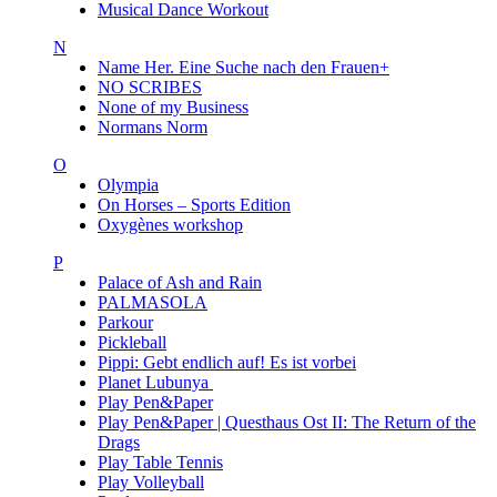
Musical Dance Workout
N
Name Her. Eine Suche nach den Frauen+
NO SCRIBES
None of my Business
Normans Norm
O
Olympia
On Horses – Sports Edition
Oxygènes workshop
P
Palace of Ash and Rain
PALMASOLA
Parkour
Pickleball
Pippi: Gebt endlich auf! Es ist vorbei
Planet Lubunya
Play Pen&Paper
Play Pen&Paper | Questhaus Ost II: The Return of the
Drags
Play Table Tennis
Play Volleyball