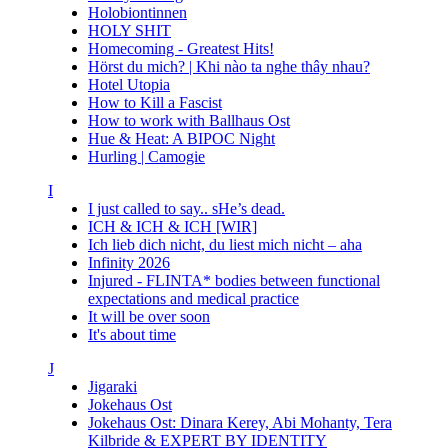
Holobiontinnen
HOLY SHIT
Homecoming - Greatest Hits!
Hörst du mich? | Khi nào ta nghe thây nhau?
Hotel Utopia
How to Kill a Fascist
How to work with Ballhaus Ost
Hue & Heat: A BIPOC Night
Hurling | Camogie
I
I just called to say.. sHe’s dead.
ICH & ICH & ICH [WIR]
Ich lieb dich nicht, du liest mich nicht – aha
Infinity 2026
Injured - FLINTA* bodies between functional
expectations and medical practice
It will be over soon
It's about time
J
Jigaraki
Jokehaus Ost
Jokehaus Ost: Dinara Kerey, Abi Mohanty, Tera
Kilbride & EXPERT BY IDENTITY