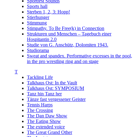
Sportfest Sounds
Sports hall
Sterben 1, 2, 3: Hopp!
Stierhunger
Stimmung
Stimpathy. To Be Free(k) in Connection
Strukturen und Menschen – Tagebuch einer
Hospitantin 2.0
Studie von G. Anschütz, Dolomiten 1943.
Studiorama
Sweat and spandex. Performative excesses in the pool,
in the pro wrestling ring and on stage
T
Tackling Life
Talkhaus Ost: In the Vault
Talkhaus Ost: SYMPOSIUM
Tanz hin Tanz her
Tänze fast vergessener Geister
Tennis Harps
The Crossing
The Dan Daw Show
The Eating Show
The extended voice
The Great Grand Other