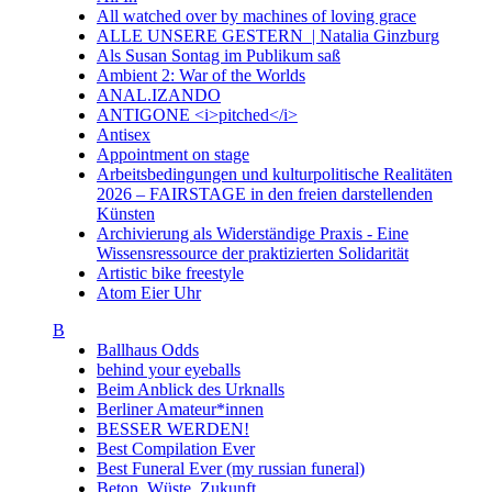
All watched over by machines of loving grace
ALLE UNSERE GESTERN | Natalia Ginzburg
Als Susan Sontag im Publikum saß
Ambient 2: War of the Worlds
ANAL.IZANDO
ANTIGONE <i>pitched</i>
Antisex
Appointment on stage
Arbeitsbedingungen und kulturpolitische Realitäten
2026 – FAIRSTAGE in den freien darstellenden
Künsten
Archivierung als Widerständige Praxis - Eine
Wissensressource der praktizierten Solidarität
Artistic bike freestyle
Atom Eier Uhr
B
Ballhaus Odds
behind your eyeballs
Beim Anblick des Urknalls
Berliner Amateur*innen
BESSER WERDEN!
Best Compilation Ever
Best Funeral Ever (my russian funeral)
Beton. Wüste. Zukunft.