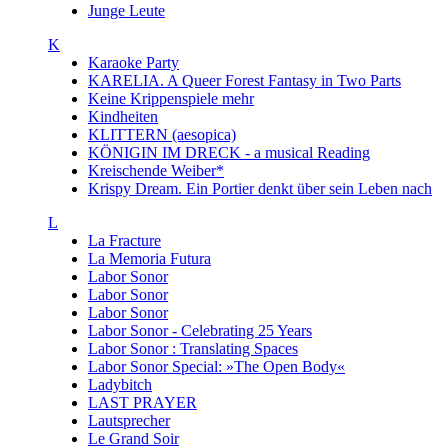
Junge Leute
K
Karaoke Party
KARELIA. A Queer Forest Fantasy in Two Parts
Keine Krippenspiele mehr
Kindheiten
KLITTERN (aesopica)
KÖNIGIN IM DRECK - a musical Reading
Kreischende Weiber*
Krispy Dream. Ein Portier denkt über sein Leben nach
L
La Fracture
La Memoria Futura
Labor Sonor
Labor Sonor
Labor Sonor
Labor Sonor - Celebrating 25 Years
Labor Sonor : Translating Spaces
Labor Sonor Special: »The Open Body«
Ladybitch
LAST PRAYER
Lautsprecher
Le Grand Soir