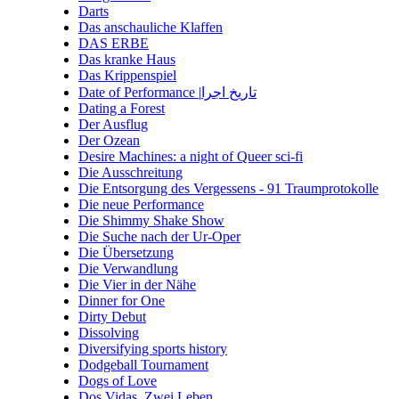
Darts
Das anschauliche Klaffen
DAS ERBE
Das kranke Haus
Das Krippenspiel
Date of Performance |تاریخ اجرا
Dating a Forest
Der Ausflug
Der Ozean
Desire Machines: a night of Queer sci-fi
Die Ausschreitung
Die Entsorgung des Vergessens - 91 Traumprotokolle
Die neue Performance
Die Shimmy Shake Show
Die Suche nach der Ur-Oper
Die Übersetzung
Die Verwandlung
Die Vier in der Nähe
Dinner for One
Dirty Debut
Dissolving
Diversifying sports history
Dodgeball Tournament
Dogs of Love
Dos Vidas. Zwei Leben