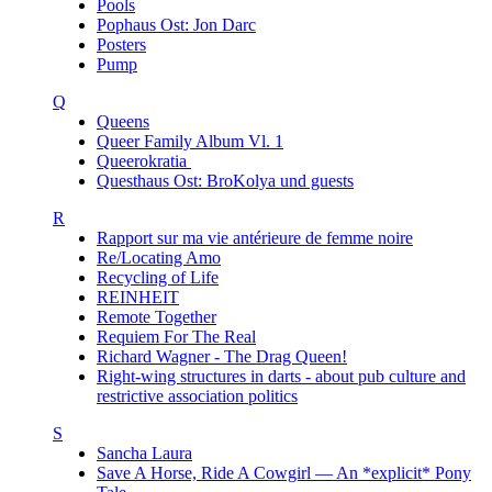
Pools
Pophaus Ost: Jon Darc
Posters
Pump
Q
Queens
Queer Family Album Vl. 1
Queerokratia
Questhaus Ost: BroKolya und guests
R
Rapport sur ma vie antérieure de femme noire
Re/Locating Amo
Recycling of Life
REINHEIT
Remote Together
Requiem For The Real
Richard Wagner - The Drag Queen!
Right-wing structures in darts - about pub culture and
restrictive association politics
S
Sancha Laura
Save A Horse, Ride A Cowgirl — An *explicit* Pony