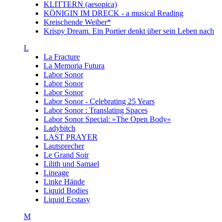
KLITTERN (aesopica)
KÖNIGIN IM DRECK - a musical Reading
Kreischende Weiber*
Krispy Dream. Ein Portier denkt über sein Leben nach
L
La Fracture
La Memoria Futura
Labor Sonor
Labor Sonor
Labor Sonor
Labor Sonor - Celebrating 25 Years
Labor Sonor : Translating Spaces
Labor Sonor Special: »The Open Body«
Ladybitch
LAST PRAYER
Lautsprecher
Le Grand Soir
Lilith und Samael
Lineage
Linke Hände
Liquid Bodies
Liquid Ecstasy
M