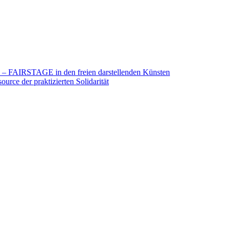
26 – FAIRSTAGE in den freien darstellenden Künsten
urce der praktizierten Solidarität