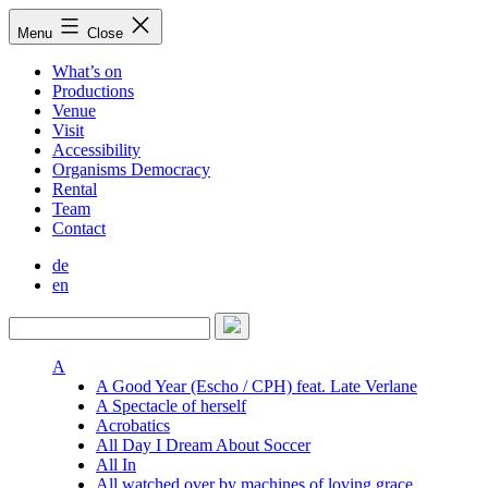
Skip
Menu
Close
to
content
What’s on
Productions
Venue
Visit
Accessibility
Organisms Democracy
Rental
Team
Contact
de
en
A
A Good Year (Escho / CPH) feat. Late Verlane
A Spectacle of herself
Acrobatics
All Day I Dream About Soccer
All In
All watched over by machines of loving grace