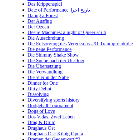
Das Krippenspiel
Date of Performance |تاریخ اجرا
Dating a Forest
Der Ausflug
Der Ozean
Desire Machines: a night of Queer sci-fi
Die Ausschreitung
Die Entsorgung des Vergessens - 91 Traumprotokolle
Die neue Performance
Die Shimmy Shake Show
Die Suche nach der Ur-Oper
Die Übersetzung
Die Verwandlung
Die Vier in der Nähe
Dinner for One
Dirty Debut
Dissolving
Diversifying sports history
Dodgeball Tournament
Dogs of Love
Dos Vidas. Zwei Leben
Drag & Drum
Draghaus Ost
Draghaus Ost: König Opera
Dramen der Gegenwart #2