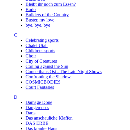
Bleibt ihr noch zum Essen?
Bodo
Builders of the Country
Buster, my love
bye, bye, bye
C
Celebrating sports
Chalet Utah
Childrens sports
Choir
City of Creatures
Coiling against the Sun
Concerthaus Ost - The Late Night Shows
Confronting the Shadow
COSMICBODIES
Court Fantasies
D
Damage Done
Dangereuses
Darts
Das anschauliche Klaffen
DAS ERBE
Das kranke Haus