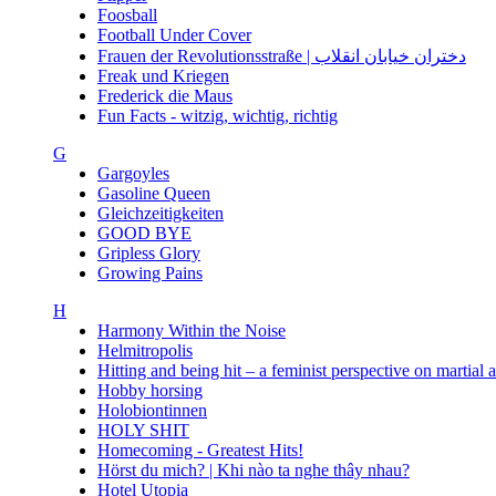
Foosball
Football Under Cover
Frauen der Revolutionsstraße | دختران خیابان انقلاب
Freak und Kriegen
Frederick die Maus
Fun Facts - witzig, wichtig, richtig
G
Gargoyles
Gasoline Queen
Gleichzeitigkeiten
GOOD BYE
Gripless Glory
Growing Pains
H
Harmony Within the Noise
Helmitropolis
Hitting and being hit – a feminist perspective on martial 
Hobby horsing
Holobiontinnen
HOLY SHIT
Homecoming - Greatest Hits!
Hörst du mich? | Khi nào ta nghe thây nhau?
Hotel Utopia