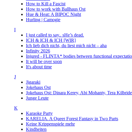
How to Kill a Fascist
How to work with Ballhaus Ost
Hue & Heat: A BIPOC Night
Hurling | Camogie
I
I just called to say.. sHe’s dead.
ICH & ICH & ICH [WIR]
Ich lieb dich nicht, du liest mich nicht – aha
Infinity 2026
Injured - FLINTA* bodies between functional expectatio
It will be over soon
It's about time
J
Jigaraki
Jokehaus Ost
Jokehaus Ost: Dinara Kerey, Abi Mohanty, Tera Kil
Junge Leute
K
Karaoke Party
KARELIA. A Queer Forest Fantasy in Two Parts
Keine Krippenspiele mehr
Kindheiten