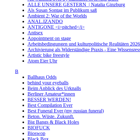
ALLE UNSERE GESTERN | Natalia Ginzburg
Als Susan Sontag im Publikum saß
Ambient 2: War of the Worlds
ANAL.IZANDO
ANTIGONE <i>pitched</i>
Antisex
Appointment on stage
Arbeitsbedingungen und kulturpolitische Realitäten 20
Archivierung als Widerständige Praxis - Eine Wissensresso
Artistic bike freestyle
Atom Eier Uhr
B
Ballhaus Odds
behind your eyeballs
Beim Anblick des Urknalls
Berliner Amateur*innen
BESSER WERDEN!
Best Compilation Ever
Best Funeral Ever (my russian funeral)
Beton. Wüste. Zukunft.
Big Bangs & Black Holes
BIOFUCK
Bioswop
Black Box