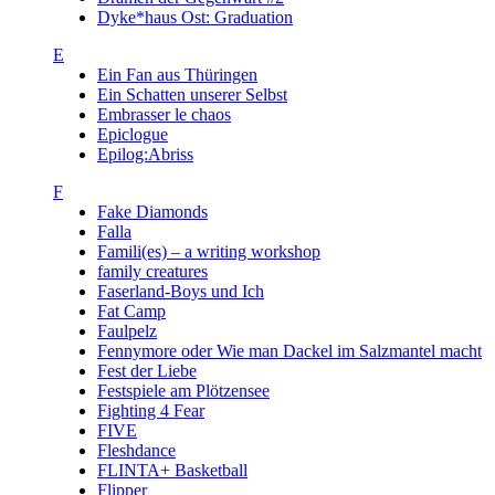
Dyke*haus Ost: Graduation
E
Ein Fan aus Thüringen
Ein Schatten unserer Selbst
Embrasser le chaos
Epiclogue
Epilog:Abriss
F
Fake Diamonds
Falla
Famili(es) – a writing workshop
family creatures
Faserland-Boys und Ich
Fat Camp
Faulpelz
Fennymore oder Wie man Dackel im Salzmantel macht
Fest der Liebe
Festspiele am Plötzensee
Fighting 4 Fear
FIVE
Fleshdance
FLINTA+ Basketball
Flipper