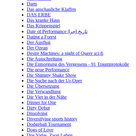
Darts
Das anschauliche Klaffen
DAS ERBE
Das kranke Haus
Das Krippenspiel
Date of Performance |تاریخ اجرا
Dating a Forest
Der Ausflug
Der Ozean
Desire Machines: a night of Queer sci-fi
Die Ausschreitung
Die Entsorgung des Vergessens - 91 Traumprotokolle
Die neue Performance
Die Shimmy Shake Show
Die Suche nach der Ur-Oper
Die Übersetzung
Die Verwandlung
Die Vier in der Nähe
Dinner for One
Dirty Debut
Dissolving
Diversifying sports history
Dodgeball Tournament
Dogs of Love
Dos Vidas. Zwei Leben