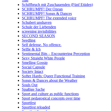
Tale
Schiffbruch mit Zuschauenden (Fünf Etüden)
SCHRUMPF! Der Ozean
SCHRUMPF! Songs & Dances
SCHRUMPF! The extended voice
Schubert unshaven
Schule der Liebenden
screening invisibilities
SECOND SEASON
Seedling
Self defense. No offence.
Selfie & Ich
Sentimental Bits – Encountering Perception
Sexy Straight White People
Smelling Gossip
Social Capsule
Society Intact
Softer Hards: Queer Functional Training
Songs & Dances about the Weather
Souls Out
Spaßige Sache
Sport and culture as public functions
Sport pedagogical concepts over time
Sportfest
Sportfest reloaded