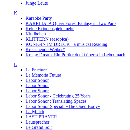
Junge Leute
K
Karaoke Party
KARELIA. A Queer Forest Fantasy in Two Parts
Keine Krippenspiele mehr
Kindheiten
KLITTERN (aesopica)
KÖNIGIN IM DRECK - a musical Reading
Kreischende Weiber*
Krispy Dream. Ein Portier denkt über sein Leben nach
L
La Fracture
La Memoria Futura
Labor Sonor
Labor Sonor
Labor Sonor
Labor Sonor - Celebrating 25 Years
Labor Sonor : Translating Spaces
Labor Sonor Special: »The Open Body«
Ladybitch
LAST PRAYER
Lautsprecher
Le Grand Soir