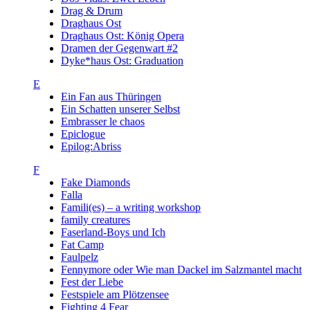
Drag & Drum
Draghaus Ost
Draghaus Ost: König Opera
Dramen der Gegenwart #2
Dyke*haus Ost: Graduation
E
Ein Fan aus Thüringen
Ein Schatten unserer Selbst
Embrasser le chaos
Epiclogue
Epilog:Abriss
F
Fake Diamonds
Falla
Famili(es) – a writing workshop
family creatures
Faserland-Boys und Ich
Fat Camp
Faulpelz
Fennymore oder Wie man Dackel im Salzmantel macht
Fest der Liebe
Festspiele am Plötzensee
Fighting 4 Fear