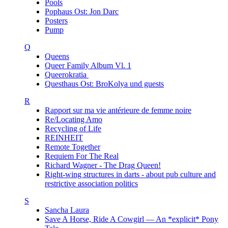
Pools
Pophaus Ost: Jon Darc
Posters
Pump
Q
Queens
Queer Family Album Vl. 1
Queerokratia
Questhaus Ost: BroKolya und guests
R
Rapport sur ma vie antérieure de femme noire
Re/Locating Amo
Recycling of Life
REINHEIT
Remote Together
Requiem For The Real
Richard Wagner - The Drag Queen!
Right-wing structures in darts - about pub culture and
restrictive association politics
S
Sancha Laura
Save A Horse, Ride A Cowgirl — An *explicit* Pony