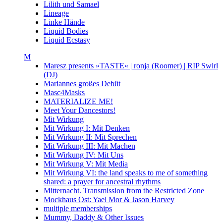
Lilith und Samael
Lineage
Linke Hände
Liquid Bodies
Liquid Ecstasy
M
Maresz presents »TASTE« | ronja (Roomer) | RIP Swirl
(DJ)
Mariannes großes Debüt
Masc4Masks
MATERIALIZE ME!
Meet Your Dancestors!
Mit Wirkung
Mit Wirkung I: Mit Denken
Mit Wirkung II: Mit Sprechen
Mit Wirkung III: Mit Machen
Mit Wirkung IV: Mit Uns
Mit Wirkung V: Mit Media
Mit Wirkung VI: the land speaks to me of something
shared: a prayer for ancestral rhythms
Mitternacht. Transmission from the Restricted Zone
Mockhaus Ost: Yael Mor & Jason Harvey
multiple memberships
Mummy, Daddy & Other Issues