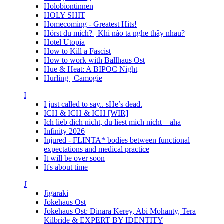
Holobiontinnen
HOLY SHIT
Homecoming - Greatest Hits!
Hörst du mich? | Khi nào ta nghe thây nhau?
Hotel Utopia
How to Kill a Fascist
How to work with Ballhaus Ost
Hue & Heat: A BIPOC Night
Hurling | Camogie
I
I just called to say.. sHe’s dead.
ICH & ICH & ICH [WIR]
Ich lieb dich nicht, du liest mich nicht – aha
Infinity 2026
Injured - FLINTA* bodies between functional
expectations and medical practice
It will be over soon
It's about time
J
Jigaraki
Jokehaus Ost
Jokehaus Ost: Dinara Kerey, Abi Mohanty, Tera
Kilbride & EXPERT BY IDENTITY