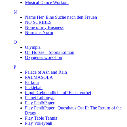
Musical Dance Workout
N
Name Her. Eine Suche nach den Frauen+
NO SCRIBES
None of my Business
Normans Norm
O
Olympia
On Horses – Sports Edition
Oxygènes workshop
P
Palace of Ash and Rain
PALMASOLA
Parkour
Pickleball
Pippi: Gebt endlich auf! Es ist vorbei
Planet Lubunya
Play Pen&Paper
Play Pen&Paper | Questhaus Ost II: The Return of the
Drags
Play Table Tennis
Play Volleyball