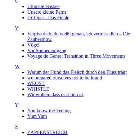
U
Ultimate Frisbee
Unsere kleine Farm
Ur-Oper - Das Finale
V
Verpiss dich, du weißt genau, ich vermiss dich – Die
Zaubershow
Vögel
Vor Sonnenaufgang
Voyage de Genre: Transition in Three Movements
W
Warum der Hund das Fleisch durch den Fluss trägt
we prepared ourselves not to be found
WEOST
WHISTLE
Wir wollen, dass es schön ist
Y
You know the Feeling
Yum Yum
Z
ZAPFENSTREICH