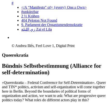
#
</A “Manifesto” of= {every} One.s Own>
#unkürzbar
2 ½ Krähen
404 Peloton Not Found
9. Parlament der Organismendemokratie
زي‌ اللیلة Zai el Lila
© Andrea Illés, Feel Love 1, Digital Print
Queerokratia
Bündnis Selbstbestimmung (Alliance for
self-determination)
»Queerokratia – Federal Conference for Self-Determination«. Queer
and TIN* politics, activism and self-organization will come together
here in Berlin. Beyond the boundaries of political forms of
organization and action, we want to ask: What are progressive queer
politics today? What roles do different actors play in this?