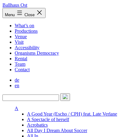
Skip
Ballhaus Ost
to
Ballhaus
Menu
Close
content
Ost
What’s on
Productions
Venue
Visit
Accessibility
Organisms Democracy
Rental
Team
Contact
de
en
A
A Good Year (Escho / CPH) feat. Late Verlane
A Spectacle of herself
Acrobatics
All Day I Dream About Soccer
All In