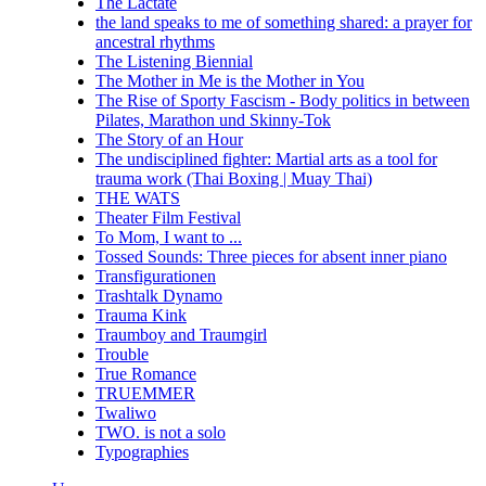
The Lactate
the land speaks to me of something shared: a prayer for
ancestral rhythms
The Listening Biennial
The Mother in Me is the Mother in You
The Rise of Sporty Fascism - Body politics in between
Pilates, Marathon und Skinny-Tok
The Story of an Hour
The undisciplined fighter: Martial arts as a tool for
trauma work (Thai Boxing | Muay Thai)
THE WATS
Theater Film Festival
To Mom, I want to ...
Tossed Sounds: Three pieces for absent inner piano
Transfigurationen
Trashtalk Dynamo
Trauma Kink
Traumboy and Traumgirl
Trouble
True Romance
TRUEMMER
Twaliwo
TWO. is not a solo
Typographies