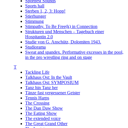
Sportfest Sounds
Sports hall
Sterben 1, 2, 3: Hopp!
Stierhunger
Stimmung
Stimpathy. To Be Free(k) in Connection
Strukturen und Menschen – Tagebuch einer
Hospitantin 2.0
Studie von G. Anschütz, Dolomiten 1943.
Studiorama
Sweat and spandex. Performative excesses in the pool,
in the pro wrestling ring and on stage
T
Tackling Life
Talkhaus Ost: In the Vault
Talkhaus Ost: SYMPOSIUM
Tanz hin Tanz her
Tänze fast vergessener Geister
Tennis Harps
The Crossing
The Dan Daw Show
The Eating Show
The extended voice
The Great Grand Other