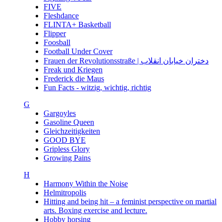
FIVE
Fleshdance
FLINTA+ Basketball
Flipper
Foosball
Football Under Cover
Frauen der Revolutionsstraße | دختران خیابان انقلاب
Freak und Kriegen
Frederick die Maus
Fun Facts - witzig, wichtig, richtig
G
Gargoyles
Gasoline Queen
Gleichzeitigkeiten
GOOD BYE
Gripless Glory
Growing Pains
H
Harmony Within the Noise
Helmitropolis
Hitting and being hit – a feminist perspective on martial
arts. Boxing exercise and lecture.
Hobby horsing