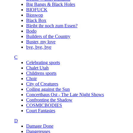
Big Bangs & Black Holes
BIOFUCK
Bioswop
Black Box
Bleibt ihr noch zum Essen?
Bodo
Builders of the Country
Buster, my love
bye, bye, bye
C
Celebrating sports
Chalet Utah
Childrens sports
Choir
City of Creatures
Coiling against the Sun
Concerthaus Ost - The Late Night Shows
Confronting the Shadow
COSMICBODIES
Court Fantasies
D
Damage Done
Dangereuses