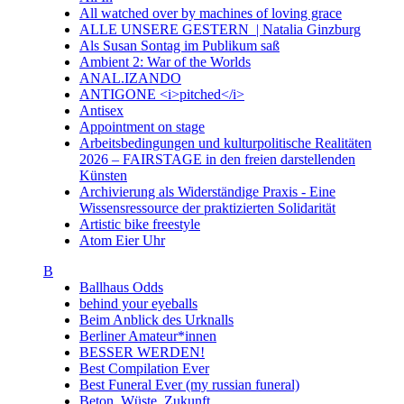
All watched over by machines of loving grace
ALLE UNSERE GESTERN | Natalia Ginzburg
Als Susan Sontag im Publikum saß
Ambient 2: War of the Worlds
ANAL.IZANDO
ANTIGONE <i>pitched</i>
Antisex
Appointment on stage
Arbeitsbedingungen und kulturpolitische Realitäten
2026 – FAIRSTAGE in den freien darstellenden
Künsten
Archivierung als Widerständige Praxis - Eine
Wissensressource der praktizierten Solidarität
Artistic bike freestyle
Atom Eier Uhr
B
Ballhaus Odds
behind your eyeballs
Beim Anblick des Urknalls
Berliner Amateur*innen
BESSER WERDEN!
Best Compilation Ever
Best Funeral Ever (my russian funeral)
Beton. Wüste. Zukunft.