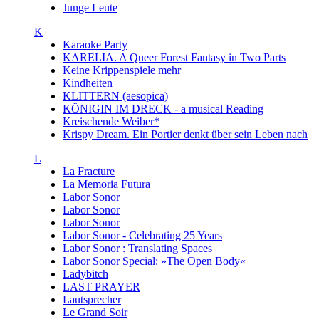
Junge Leute
K
Karaoke Party
KARELIA. A Queer Forest Fantasy in Two Parts
Keine Krippenspiele mehr
Kindheiten
KLITTERN (aesopica)
KÖNIGIN IM DRECK - a musical Reading
Kreischende Weiber*
Krispy Dream. Ein Portier denkt über sein Leben nach
L
La Fracture
La Memoria Futura
Labor Sonor
Labor Sonor
Labor Sonor
Labor Sonor - Celebrating 25 Years
Labor Sonor : Translating Spaces
Labor Sonor Special: »The Open Body«
Ladybitch
LAST PRAYER
Lautsprecher
Le Grand Soir