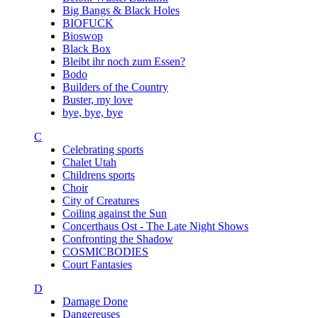
Big Bangs & Black Holes
BIOFUCK
Bioswop
Black Box
Bleibt ihr noch zum Essen?
Bodo
Builders of the Country
Buster, my love
bye, bye, bye
C
Celebrating sports
Chalet Utah
Childrens sports
Choir
City of Creatures
Coiling against the Sun
Concerthaus Ost - The Late Night Shows
Confronting the Shadow
COSMICBODIES
Court Fantasies
D
Damage Done
Dangereuses