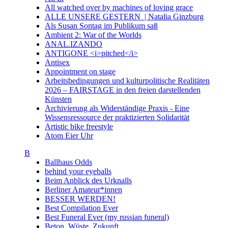
All watched over by machines of loving grace
ALLE UNSERE GESTERN | Natalia Ginzburg
Als Susan Sontag im Publikum saß
Ambient 2: War of the Worlds
ANAL.IZANDO
ANTIGONE <i>pitched</i>
Antisex
Appointment on stage
Arbeitsbedingungen und kulturpolitische Realitäten
2026 – FAIRSTAGE in den freien darstellenden
Künsten
Archivierung als Widerständige Praxis - Eine
Wissensressource der praktizierten Solidarität
Artistic bike freestyle
Atom Eier Uhr
B
Ballhaus Odds
behind your eyeballs
Beim Anblick des Urknalls
Berliner Amateur*innen
BESSER WERDEN!
Best Compilation Ever
Best Funeral Ever (my russian funeral)
Beton. Wüste. Zukunft.