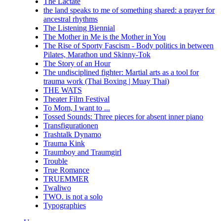
The Lactate
the land speaks to me of something shared: a prayer for
ancestral rhythms
The Listening Biennial
The Mother in Me is the Mother in You
The Rise of Sporty Fascism - Body politics in between
Pilates, Marathon und Skinny-Tok
The Story of an Hour
The undisciplined fighter: Martial arts as a tool for
trauma work (Thai Boxing | Muay Thai)
THE WATS
Theater Film Festival
To Mom, I want to ...
Tossed Sounds: Three pieces for absent inner piano
Transfigurationen
Trashtalk Dynamo
Trauma Kink
Traumboy and Traumgirl
Trouble
True Romance
TRUEMMER
Twaliwo
TWO. is not a solo
Typographies