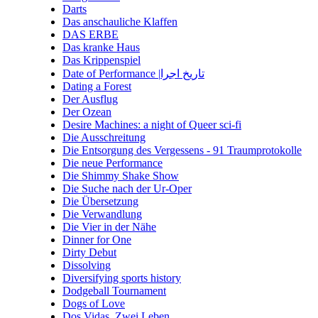
Darts
Das anschauliche Klaffen
DAS ERBE
Das kranke Haus
Das Krippenspiel
Date of Performance |تاریخ اجرا
Dating a Forest
Der Ausflug
Der Ozean
Desire Machines: a night of Queer sci-fi
Die Ausschreitung
Die Entsorgung des Vergessens - 91 Traumprotokolle
Die neue Performance
Die Shimmy Shake Show
Die Suche nach der Ur-Oper
Die Übersetzung
Die Verwandlung
Die Vier in der Nähe
Dinner for One
Dirty Debut
Dissolving
Diversifying sports history
Dodgeball Tournament
Dogs of Love
Dos Vidas. Zwei Leben