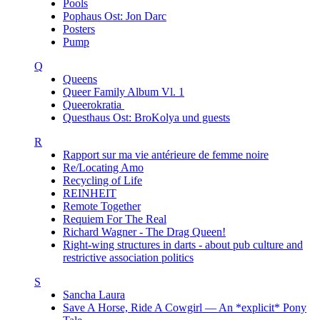
Pools
Pophaus Ost: Jon Darc
Posters
Pump
Q
Queens
Queer Family Album Vl. 1
Queerokratia
Questhaus Ost: BroKolya und guests
R
Rapport sur ma vie antérieure de femme noire
Re/Locating Amo
Recycling of Life
REINHEIT
Remote Together
Requiem For The Real
Richard Wagner - The Drag Queen!
Right-wing structures in darts - about pub culture and
restrictive association politics
S
Sancha Laura
Save A Horse, Ride A Cowgirl — An *explicit* Pony