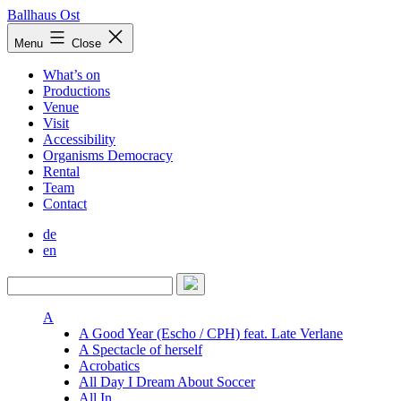
Skip
Ballhaus Ost
to
Ballhaus
Menu
Close
content
Ost
What’s on
Productions
Venue
Visit
Accessibility
Organisms Democracy
Rental
Team
Contact
de
en
A
A Good Year (Escho / CPH) feat. Late Verlane
A Spectacle of herself
Acrobatics
All Day I Dream About Soccer
All In