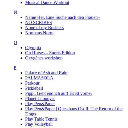
Musical Dance Workout
N
Name Her. Eine Suche nach den Frauen+
NO SCRIBES
None of my Business
Normans Norm
O
Olympia
On Horses – Sports Edition
Oxygènes workshop
P
Palace of Ash and Rain
PALMASOLA
Parkour
Pickleball
Pippi: Gebt endlich auf! Es ist vorbei
Planet Lubunya
Play Pen&Paper
Play Pen&Paper | Questhaus Ost II: The Return of the
Drags
Play Table Tennis
Play Volleyball