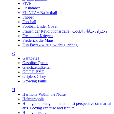
FIVE
Fleshdance
FLINTA+ Basketball
Flipper
Foosball
Football Under Cover
Frauen der Revolutionsstraße | دختران خیابان انقلاب
Freak und Kriegen
Frederick die Maus
Fun Facts - witzig, wichtig, richtig
G
Gargoyles
Gasoline Queen
Gleichzeitigkeiten
GOOD BYE
Gripless Glory
Growing Pains
H
Harmony Within the Noise
Helmitropolis
Hitting and being hit – a feminist perspective on martial
arts. Boxing exercise and lecture.
Hobby horsing