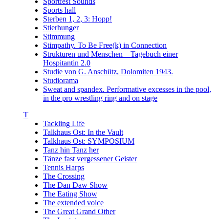
Sportfest Sounds
Sports hall
Sterben 1, 2, 3: Hopp!
Stierhunger
Stimmung
Stimpathy. To Be Free(k) in Connection
Strukturen und Menschen – Tagebuch einer
Hospitantin 2.0
Studie von G. Anschütz, Dolomiten 1943.
Studiorama
Sweat and spandex. Performative excesses in the pool,
in the pro wrestling ring and on stage
T
Tackling Life
Talkhaus Ost: In the Vault
Talkhaus Ost: SYMPOSIUM
Tanz hin Tanz her
Tänze fast vergessener Geister
Tennis Harps
The Crossing
The Dan Daw Show
The Eating Show
The extended voice
The Great Grand Other