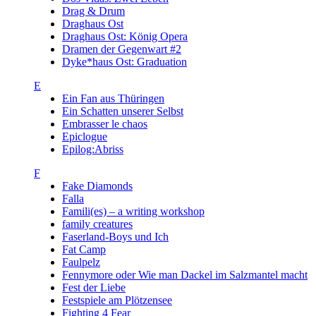
Drag & Drum
Draghaus Ost
Draghaus Ost: König Opera
Dramen der Gegenwart #2
Dyke*haus Ost: Graduation
E
Ein Fan aus Thüringen
Ein Schatten unserer Selbst
Embrasser le chaos
Epiclogue
Epilog:Abriss
F
Fake Diamonds
Falla
Famili(es) – a writing workshop
family creatures
Faserland-Boys und Ich
Fat Camp
Faulpelz
Fennymore oder Wie man Dackel im Salzmantel macht
Fest der Liebe
Festspiele am Plötzensee
Fighting 4 Fear