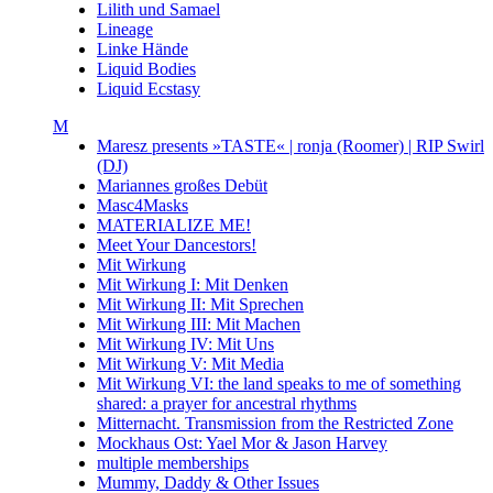
Lilith und Samael
Lineage
Linke Hände
Liquid Bodies
Liquid Ecstasy
M
Maresz presents »TASTE« | ronja (Roomer) | RIP Swirl
(DJ)
Mariannes großes Debüt
Masc4Masks
MATERIALIZE ME!
Meet Your Dancestors!
Mit Wirkung
Mit Wirkung I: Mit Denken
Mit Wirkung II: Mit Sprechen
Mit Wirkung III: Mit Machen
Mit Wirkung IV: Mit Uns
Mit Wirkung V: Mit Media
Mit Wirkung VI: the land speaks to me of something
shared: a prayer for ancestral rhythms
Mitternacht. Transmission from the Restricted Zone
Mockhaus Ost: Yael Mor & Jason Harvey
multiple memberships
Mummy, Daddy & Other Issues