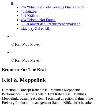
#
</A “Manifesto” of= {every} One.s Own>
#unkürzbar
2 ½ Krähen
404 Peloton Not Found
9. Parlament der Organismendemokratie
زي‌ اللیلة Zai el Lila
© Kai Wido Meyer
© Kai Wido Meyer
Requiem For The Real
Kiel & Meppelink
Direction / Concept
Rabea Kiel, Matthias Meppelink
Performance
Susanne Abelein
Text
Rabea Kiel, Matthias
Meppelink, Susanne Abelein
Technical direction
Kalma, Fine
Freiberg
Production management
Sandra Klöß, ehrliche arbeit