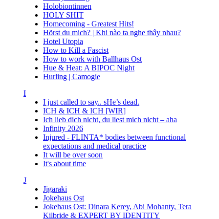
Holobiontinnen
HOLY SHIT
Homecoming - Greatest Hits!
Hörst du mich? | Khi nào ta nghe thây nhau?
Hotel Utopia
How to Kill a Fascist
How to work with Ballhaus Ost
Hue & Heat: A BIPOC Night
Hurling | Camogie
I
I just called to say.. sHe’s dead.
ICH & ICH & ICH [WIR]
Ich lieb dich nicht, du liest mich nicht – aha
Infinity 2026
Injured - FLINTA* bodies between functional
expectations and medical practice
It will be over soon
It's about time
J
Jigaraki
Jokehaus Ost
Jokehaus Ost: Dinara Kerey, Abi Mohanty, Tera
Kilbride & EXPERT BY IDENTITY