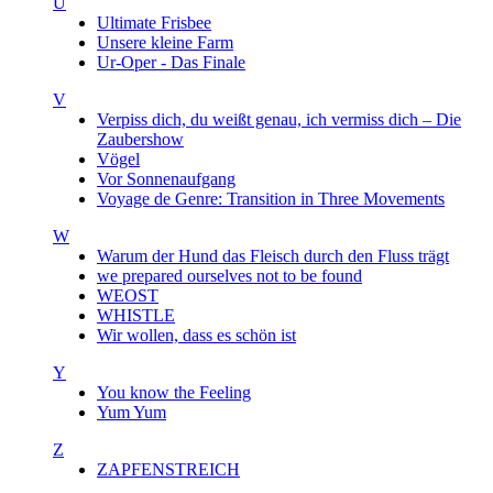
U
Ultimate Frisbee
Unsere kleine Farm
Ur-Oper - Das Finale
V
Verpiss dich, du weißt genau, ich vermiss dich – Die
Zaubershow
Vögel
Vor Sonnenaufgang
Voyage de Genre: Transition in Three Movements
W
Warum der Hund das Fleisch durch den Fluss trägt
we prepared ourselves not to be found
WEOST
WHISTLE
Wir wollen, dass es schön ist
Y
You know the Feeling
Yum Yum
Z
ZAPFENSTREICH