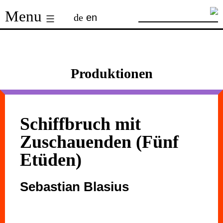
Skip
Menu
de
en
to
content
Produktionen
Schiffbruch mit
Zuschauenden (Fünf
Etüden)
Sebastian Blasius