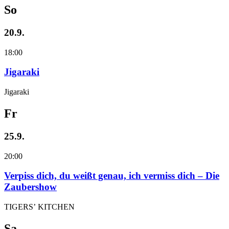
So
20.9.
18:00
Jigaraki
Jigaraki
Fr
25.9.
20:00
Verpiss dich, du weißt genau, ich vermiss dich – Die
Zaubershow
TIGERS’ KITCHEN
Sa