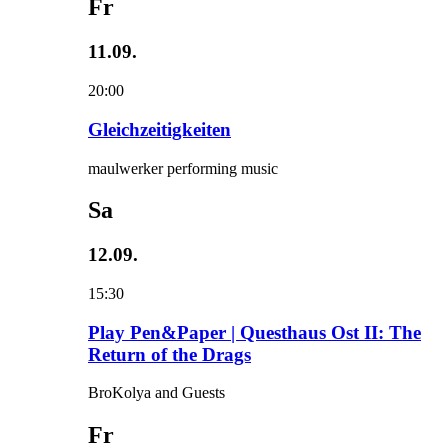
Fr
11.09.
20:00
Gleichzeitigkeiten
maulwerker performing music
Sa
12.09.
15:30
Play Pen&Paper | Questhaus Ost II: The
Return of the Drags
BroKolya and Guests
Fr