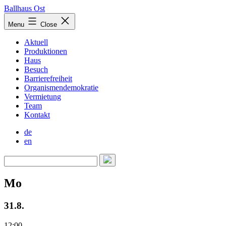
Skip
Ballhaus Ost
to
Ballhaus
Menu
Close
content
Ost
Aktuell
Produktionen
Haus
Besuch
Barrierefreiheit
Organismendemokratie
Vermietung
Team
Kontakt
de
en
Mo
31.8.
12:00