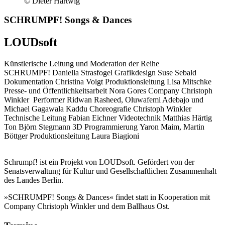
© Dieter Hartwig
SCHRUMPF! Songs & Dances
LOUDsoft
Künstlerische Leitung und Moderation der Reihe
SCHRUMPF!
Daniella Strasfogel
Grafikdesign
Suse Sebald
Dokumentation
Christina Voigt
Produktionsleitung
Lisa Mitschke
Presse- und Öffentlichkeitsarbeit
Nora Gores
Company Christoph
Winkler
Performer
Ridwan Rasheed, Oluwafemi Adebajo und
Michael Gagawala Kaddu
Choreografie
Christoph Winkler
Technische Leitung
Fabian Eichner
Videotechnik
Matthias Härtig
Ton
Björn Stegmann
3D Programmierung
Yaron Maim, Martin
Böttger
Produktionsleitung
Laura Biagioni
Schrumpf! ist ein Projekt von LOUDsoft. Gefördert von der
Senatsverwaltung für Kultur und Gesellschaftlichen Zusammenhalt
des Landes Berlin.
»SCHRUMPF! Songs & Dances« findet statt in Kooperation mit
Company Christoph Winkler und dem Ballhaus Ost.