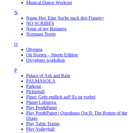
Musical Dance Workout
N
Name Her. Eine Suche nach den Frauen+
NO SCRIBES
None of my Business
Normans Norm
O
Olympia
On Horses – Sports Edition
Oxygènes workshop
P
Palace of Ash and Rain
PALMASOLA
Parkour
Pickleball
Pippi: Gebt endlich auf! Es ist vorbei
Planet Lubunya
Play Pen&Paper
Play Pen&Paper | Questhaus Ost II: The Return of the
Drags
Play Table Tennis
Play Volleyball