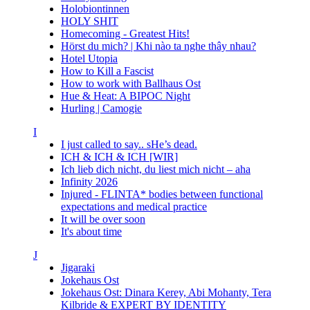
Holobiontinnen
HOLY SHIT
Homecoming - Greatest Hits!
Hörst du mich? | Khi nào ta nghe thây nhau?
Hotel Utopia
How to Kill a Fascist
How to work with Ballhaus Ost
Hue & Heat: A BIPOC Night
Hurling | Camogie
I
I just called to say.. sHe’s dead.
ICH & ICH & ICH [WIR]
Ich lieb dich nicht, du liest mich nicht – aha
Infinity 2026
Injured - FLINTA* bodies between functional
expectations and medical practice
It will be over soon
It's about time
J
Jigaraki
Jokehaus Ost
Jokehaus Ost: Dinara Kerey, Abi Mohanty, Tera
Kilbride & EXPERT BY IDENTITY