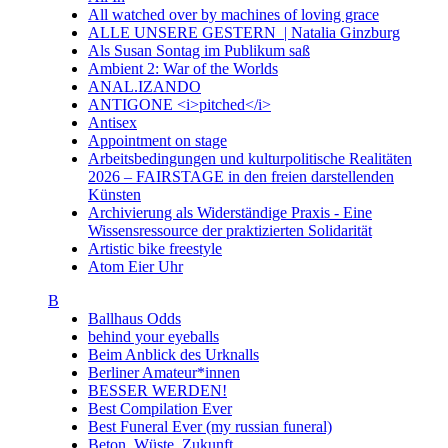
All watched over by machines of loving grace
ALLE UNSERE GESTERN | Natalia Ginzburg
Als Susan Sontag im Publikum saß
Ambient 2: War of the Worlds
ANAL.IZANDO
ANTIGONE <i>pitched</i>
Antisex
Appointment on stage
Arbeitsbedingungen und kulturpolitische Realitäten
2026 – FAIRSTAGE in den freien darstellenden
Künsten
Archivierung als Widerständige Praxis - Eine
Wissensressource der praktizierten Solidarität
Artistic bike freestyle
Atom Eier Uhr
B
Ballhaus Odds
behind your eyeballs
Beim Anblick des Urknalls
Berliner Amateur*innen
BESSER WERDEN!
Best Compilation Ever
Best Funeral Ever (my russian funeral)
Beton. Wüste. Zukunft.