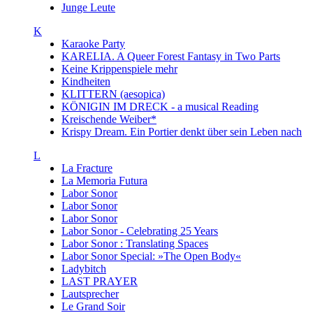
Junge Leute
K
Karaoke Party
KARELIA. A Queer Forest Fantasy in Two Parts
Keine Krippenspiele mehr
Kindheiten
KLITTERN (aesopica)
KÖNIGIN IM DRECK - a musical Reading
Kreischende Weiber*
Krispy Dream. Ein Portier denkt über sein Leben nach
L
La Fracture
La Memoria Futura
Labor Sonor
Labor Sonor
Labor Sonor
Labor Sonor - Celebrating 25 Years
Labor Sonor : Translating Spaces
Labor Sonor Special: »The Open Body«
Ladybitch
LAST PRAYER
Lautsprecher
Le Grand Soir