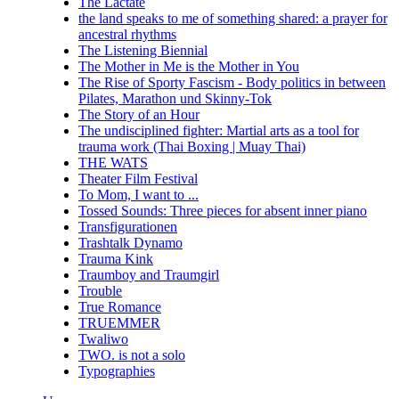
The Lactate
the land speaks to me of something shared: a prayer for
ancestral rhythms
The Listening Biennial
The Mother in Me is the Mother in You
The Rise of Sporty Fascism - Body politics in between
Pilates, Marathon und Skinny-Tok
The Story of an Hour
The undisciplined fighter: Martial arts as a tool for
trauma work (Thai Boxing | Muay Thai)
THE WATS
Theater Film Festival
To Mom, I want to ...
Tossed Sounds: Three pieces for absent inner piano
Transfigurationen
Trashtalk Dynamo
Trauma Kink
Traumboy and Traumgirl
Trouble
True Romance
TRUEMMER
Twaliwo
TWO. is not a solo
Typographies