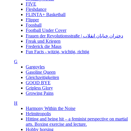
FIVE
Fleshdance
FLINTA+ Basketball
Flipper
Foosball
Football Under Cover
Frauen der Revolutionsstraße | دختران خیابان انقلاب
Freak und Kriegen
Frederick die Maus
Fun Facts - witzig, wichtig, richtig
G
Gargoyles
Gasoline Queen
Gleichzeitigkeiten
GOOD BYE
Gripless Glory
Growing Pains
H
Harmony Within the Noise
Helmitropolis
Hitting and being hit – a feminist perspective on martial
arts. Boxing exercise and lecture.
Hobby horsing