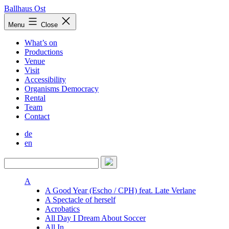
Skip
Ballhaus Ost
to
Ballhaus
Menu
Close
content
Ost
What’s on
Productions
Venue
Visit
Accessibility
Organisms Democracy
Rental
Team
Contact
de
en
A
A Good Year (Escho / CPH) feat. Late Verlane
A Spectacle of herself
Acrobatics
All Day I Dream About Soccer
All In