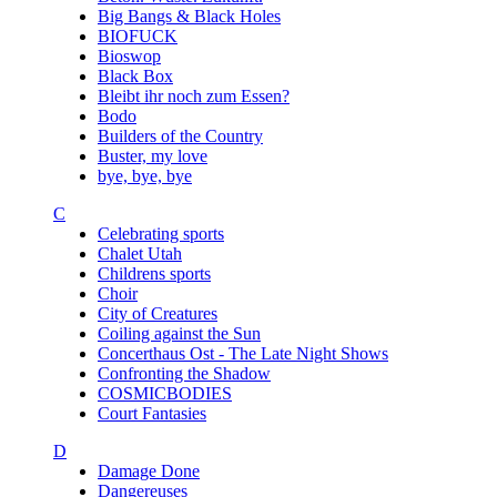
Big Bangs & Black Holes
BIOFUCK
Bioswop
Black Box
Bleibt ihr noch zum Essen?
Bodo
Builders of the Country
Buster, my love
bye, bye, bye
C
Celebrating sports
Chalet Utah
Childrens sports
Choir
City of Creatures
Coiling against the Sun
Concerthaus Ost - The Late Night Shows
Confronting the Shadow
COSMICBODIES
Court Fantasies
D
Damage Done
Dangereuses