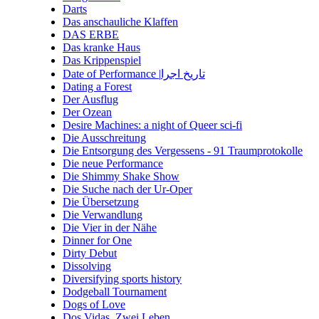
Darts
Das anschauliche Klaffen
DAS ERBE
Das kranke Haus
Das Krippenspiel
Date of Performance |تاریخ اجرا
Dating a Forest
Der Ausflug
Der Ozean
Desire Machines: a night of Queer sci-fi
Die Ausschreitung
Die Entsorgung des Vergessens - 91 Traumprotokolle
Die neue Performance
Die Shimmy Shake Show
Die Suche nach der Ur-Oper
Die Übersetzung
Die Verwandlung
Die Vier in der Nähe
Dinner for One
Dirty Debut
Dissolving
Diversifying sports history
Dodgeball Tournament
Dogs of Love
Dos Vidas. Zwei Leben