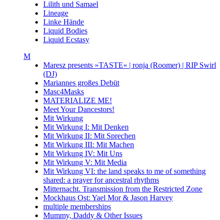
Lilith und Samael
Lineage
Linke Hände
Liquid Bodies
Liquid Ecstasy
M
Maresz presents »TASTE« | ronja (Roomer) | RIP Swirl
(DJ)
Mariannes großes Debüt
Masc4Masks
MATERIALIZE ME!
Meet Your Dancestors!
Mit Wirkung
Mit Wirkung I: Mit Denken
Mit Wirkung II: Mit Sprechen
Mit Wirkung III: Mit Machen
Mit Wirkung IV: Mit Uns
Mit Wirkung V: Mit Media
Mit Wirkung VI: the land speaks to me of something
shared: a prayer for ancestral rhythms
Mitternacht. Transmission from the Restricted Zone
Mockhaus Ost: Yael Mor & Jason Harvey
multiple memberships
Mummy, Daddy & Other Issues