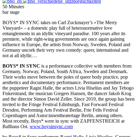
50 Minutes
bar stage
BOYS* IN SYNC takes on Carl Zuckmayer’s »The Merry
Vineyard« – a domestic play full of heteronormative love
entanglements in an idyllic vineyard paradise. 100 years after its
premiere, while right-wing governments are once again gaining
influence in Europe, the artists from Norway, Sweden, Poland and
Germany uncork their very own comedy: queer, international and
not at all idyllic…
BOYS* IN SYNC
is a performance collective with members from
Germany, Norway, Poland, South Africa, Sweden and Denmark.
Their works move between the poles of queer body practice, pop
aesthetics and documentary performance. Permanent members are
the puppeteer Ragni Halle, the actors Livia Hiselius and Jay Tebogo
Fiskerstrand, the musician Gregers Hansen, the dancer Jakob Krog
and the director Simon David Zeller. Since 2019, the group has been
invited to the Fringe Festival Edinburgh, Fast Forward Festival
Dresden, Performing Arts Festival Berlin, Frie Felts Festival
Copenhagen and Autor:innentheatertage Berlin, among others.
Most recently, Boys* were in sync with ZAPFENSTREICH at
Ballhaus Ost.
www.boysinsync.com
by
Boys* in Sync
performers
Ragni Halle, Livia Hiselius, Gregers