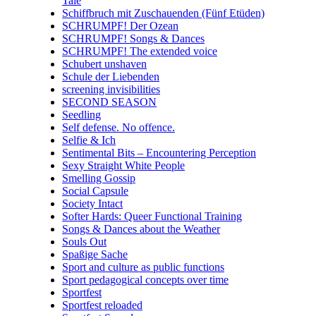
Tale
Schiffbruch mit Zuschauenden (Fünf Etüden)
SCHRUMPF! Der Ozean
SCHRUMPF! Songs & Dances
SCHRUMPF! The extended voice
Schubert unshaven
Schule der Liebenden
screening invisibilities
SECOND SEASON
Seedling
Self defense. No offence.
Selfie & Ich
Sentimental Bits – Encountering Perception
Sexy Straight White People
Smelling Gossip
Social Capsule
Society Intact
Softer Hards: Queer Functional Training
Songs & Dances about the Weather
Souls Out
Spaßige Sache
Sport and culture as public functions
Sport pedagogical concepts over time
Sportfest
Sportfest reloaded