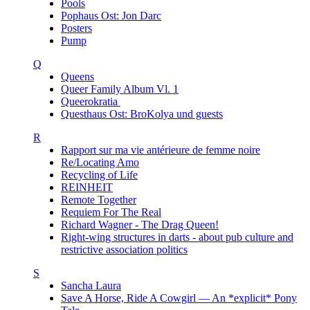
Pools
Pophaus Ost: Jon Darc
Posters
Pump
Q
Queens
Queer Family Album Vl. 1
Queerokratia
Questhaus Ost: BroKolya und guests
R
Rapport sur ma vie antérieure de femme noire
Re/Locating Amo
Recycling of Life
REINHEIT
Remote Together
Requiem For The Real
Richard Wagner - The Drag Queen!
Right-wing structures in darts - about pub culture and
restrictive association politics
S
Sancha Laura
Save A Horse, Ride A Cowgirl — An *explicit* Pony