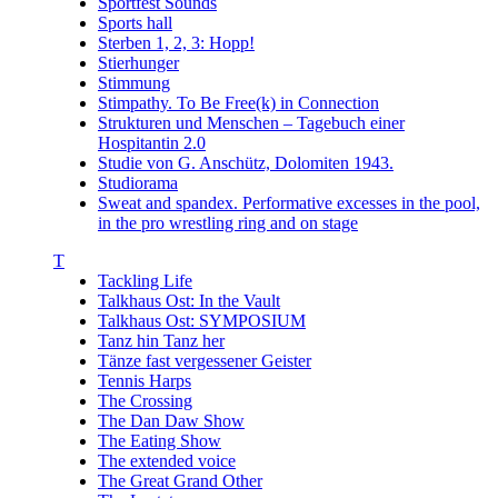
Sportfest Sounds
Sports hall
Sterben 1, 2, 3: Hopp!
Stierhunger
Stimmung
Stimpathy. To Be Free(k) in Connection
Strukturen und Menschen – Tagebuch einer
Hospitantin 2.0
Studie von G. Anschütz, Dolomiten 1943.
Studiorama
Sweat and spandex. Performative excesses in the pool,
in the pro wrestling ring and on stage
T
Tackling Life
Talkhaus Ost: In the Vault
Talkhaus Ost: SYMPOSIUM
Tanz hin Tanz her
Tänze fast vergessener Geister
Tennis Harps
The Crossing
The Dan Daw Show
The Eating Show
The extended voice
The Great Grand Other