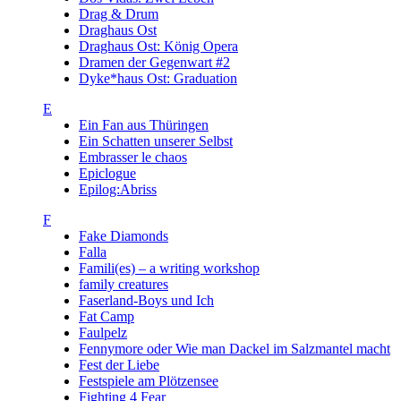
Drag & Drum
Draghaus Ost
Draghaus Ost: König Opera
Dramen der Gegenwart #2
Dyke*haus Ost: Graduation
E
Ein Fan aus Thüringen
Ein Schatten unserer Selbst
Embrasser le chaos
Epiclogue
Epilog:Abriss
F
Fake Diamonds
Falla
Famili(es) – a writing workshop
family creatures
Faserland-Boys und Ich
Fat Camp
Faulpelz
Fennymore oder Wie man Dackel im Salzmantel macht
Fest der Liebe
Festspiele am Plötzensee
Fighting 4 Fear