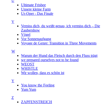
U
Ultimate Frisbee
Unsere kleine Farm
Ur-Oper - Das Finale
V
Verpiss dich, du weißt genau, ich vermiss dich – Die
Zaubershow
Vögel
Vor Sonnenaufgang
Voyage de Genre: Transition in Three Movements
W
Warum der Hund das Fleisch durch den Fluss trägt
we prepared ourselves not to be found
WEOST
WHISTLE
Wir wollen, dass es schön ist
Y
You know the Feeling
Yum Yum
Z
ZAPFENSTREICH