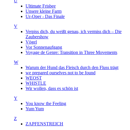
U
Ultimate Frisbee
Unsere kleine Farm
Ur-Oper - Das Finale
V
Verpiss dich, du weißt genau, ich vermiss dich – Die
Zaubershow
Vögel
Vor Sonnenaufgang
Voyage de Genre: Transition in Three Movements
W
Warum der Hund das Fleisch durch den Fluss trägt
we prepared ourselves not to be found
WEOST
WHISTLE
Wir wollen, dass es schön ist
Y
You know the Feeling
Yum Yum
Z
ZAPFENSTREICH