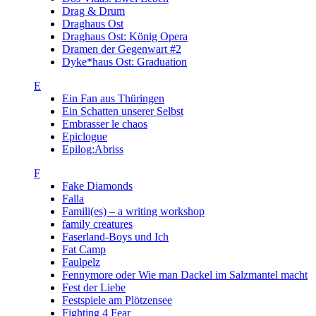
Drag & Drum
Draghaus Ost
Draghaus Ost: König Opera
Dramen der Gegenwart #2
Dyke*haus Ost: Graduation
E
Ein Fan aus Thüringen
Ein Schatten unserer Selbst
Embrasser le chaos
Epiclogue
Epilog:Abriss
F
Fake Diamonds
Falla
Famili(es) – a writing workshop
family creatures
Faserland-Boys und Ich
Fat Camp
Faulpelz
Fennymore oder Wie man Dackel im Salzmantel macht
Fest der Liebe
Festspiele am Plötzensee
Fighting 4 Fear