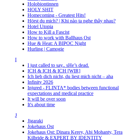
Holobiontinnen
HOLY SHIT
Homecoming - Greatest Hits!
Hörst du mich? | Khi nào ta nghe thây nhau?
Hotel Utopia
How to Kill a Fascist
How to work with Ballhaus Ost
Hue & Heat: A BIPOC Night
Hurling | Camogie
I
I just called to say.. sHe’s dead.
ICH & ICH & ICH [WIR]
Ich lieb dich nicht, du liest mich nicht – aha
Infinity 2026
Injured - FLINTA* bodies between functional
expectations and medical practice
It will be over soon
It's about time
J
Jigaraki
Jokehaus Ost
Jokehaus Ost: Dinara Kerey, Abi Mohanty, Tera
Kilbride & EXPERT BY IDENTITY