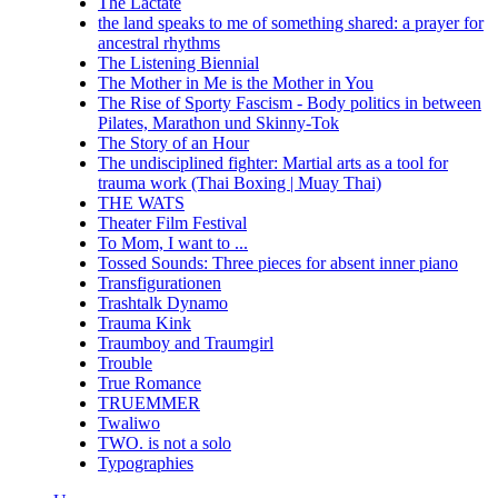
The Lactate
the land speaks to me of something shared: a prayer for
ancestral rhythms
The Listening Biennial
The Mother in Me is the Mother in You
The Rise of Sporty Fascism - Body politics in between
Pilates, Marathon und Skinny-Tok
The Story of an Hour
The undisciplined fighter: Martial arts as a tool for
trauma work (Thai Boxing | Muay Thai)
THE WATS
Theater Film Festival
To Mom, I want to ...
Tossed Sounds: Three pieces for absent inner piano
Transfigurationen
Trashtalk Dynamo
Trauma Kink
Traumboy and Traumgirl
Trouble
True Romance
TRUEMMER
Twaliwo
TWO. is not a solo
Typographies