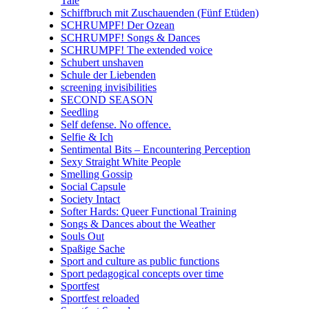
Tale
Schiffbruch mit Zuschauenden (Fünf Etüden)
SCHRUMPF! Der Ozean
SCHRUMPF! Songs & Dances
SCHRUMPF! The extended voice
Schubert unshaven
Schule der Liebenden
screening invisibilities
SECOND SEASON
Seedling
Self defense. No offence.
Selfie & Ich
Sentimental Bits – Encountering Perception
Sexy Straight White People
Smelling Gossip
Social Capsule
Society Intact
Softer Hards: Queer Functional Training
Songs & Dances about the Weather
Souls Out
Spaßige Sache
Sport and culture as public functions
Sport pedagogical concepts over time
Sportfest
Sportfest reloaded