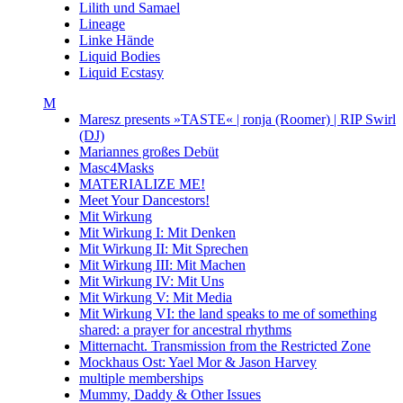
Lilith und Samael
Lineage
Linke Hände
Liquid Bodies
Liquid Ecstasy
M
Maresz presents »TASTE« | ronja (Roomer) | RIP Swirl
(DJ)
Mariannes großes Debüt
Masc4Masks
MATERIALIZE ME!
Meet Your Dancestors!
Mit Wirkung
Mit Wirkung I: Mit Denken
Mit Wirkung II: Mit Sprechen
Mit Wirkung III: Mit Machen
Mit Wirkung IV: Mit Uns
Mit Wirkung V: Mit Media
Mit Wirkung VI: the land speaks to me of something
shared: a prayer for ancestral rhythms
Mitternacht. Transmission from the Restricted Zone
Mockhaus Ost: Yael Mor & Jason Harvey
multiple memberships
Mummy, Daddy & Other Issues