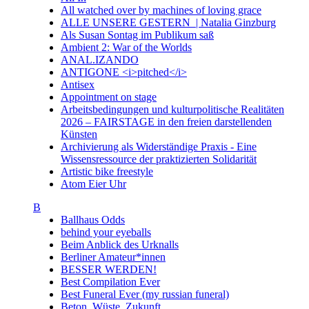
All watched over by machines of loving grace
ALLE UNSERE GESTERN | Natalia Ginzburg
Als Susan Sontag im Publikum saß
Ambient 2: War of the Worlds
ANAL.IZANDO
ANTIGONE <i>pitched</i>
Antisex
Appointment on stage
Arbeitsbedingungen und kulturpolitische Realitäten
2026 – FAIRSTAGE in den freien darstellenden
Künsten
Archivierung als Widerständige Praxis - Eine
Wissensressource der praktizierten Solidarität
Artistic bike freestyle
Atom Eier Uhr
B
Ballhaus Odds
behind your eyeballs
Beim Anblick des Urknalls
Berliner Amateur*innen
BESSER WERDEN!
Best Compilation Ever
Best Funeral Ever (my russian funeral)
Beton. Wüste. Zukunft.