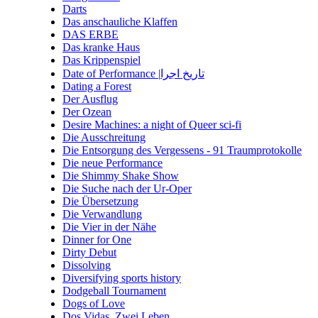
Darts
Das anschauliche Klaffen
DAS ERBE
Das kranke Haus
Das Krippenspiel
Date of Performance |تاریخ اجرا
Dating a Forest
Der Ausflug
Der Ozean
Desire Machines: a night of Queer sci-fi
Die Ausschreitung
Die Entsorgung des Vergessens - 91 Traumprotokolle
Die neue Performance
Die Shimmy Shake Show
Die Suche nach der Ur-Oper
Die Übersetzung
Die Verwandlung
Die Vier in der Nähe
Dinner for One
Dirty Debut
Dissolving
Diversifying sports history
Dodgeball Tournament
Dogs of Love
Dos Vidas. Zwei Leben