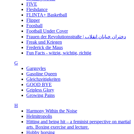
FIVE
Fleshdance
FLINTA+ Basketball
Flipper
Foosball
Football Under Cover
Frauen der Revolutionsstraße | دختران خیابان انقلاب
Freak und Kriegen
Frederick die Maus
Fun Facts - witzig, wichtig, richtig
G
Gargoyles
Gasoline Queen
Gleichzeitigkeiten
GOOD BYE
Gripless Glory
Growing Pains
H
Harmony Within the Noise
Helmitropolis
Hitting and being hit – a feminist perspective on martial
arts. Boxing exercise and lecture.
Hobby horsing