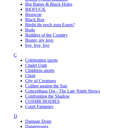
Big Bangs & Black Holes
BIOFUCK
Bioswop
Black Box
Bleibt ihr noch zum Essen?
Bodo
Builders of the Country
Buster, my love
bye, bye, bye
C
Celebrating sports
Chalet Utah
Childrens sports
Choir
City of Creatures
Coiling against the Sun
Concerthaus Ost - The Late Night Shows
Confronting the Shadow
COSMICBODIES
Court Fantasies
D
Damage Done
Dangereuses