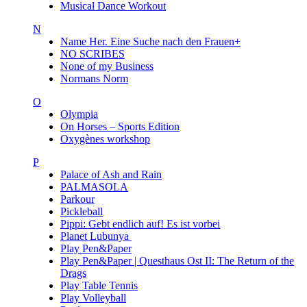
Musical Dance Workout
N
Name Her. Eine Suche nach den Frauen+
NO SCRIBES
None of my Business
Normans Norm
O
Olympia
On Horses – Sports Edition
Oxygènes workshop
P
Palace of Ash and Rain
PALMASOLA
Parkour
Pickleball
Pippi: Gebt endlich auf! Es ist vorbei
Planet Lubunya
Play Pen&Paper
Play Pen&Paper | Questhaus Ost II: The Return of the
Drags
Play Table Tennis
Play Volleyball