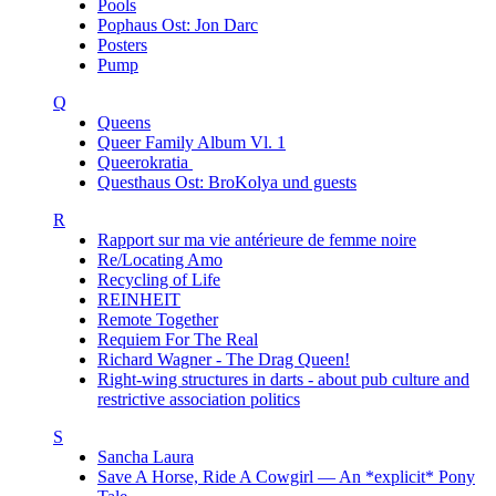
Pools
Pophaus Ost: Jon Darc
Posters
Pump
Q
Queens
Queer Family Album Vl. 1
Queerokratia
Questhaus Ost: BroKolya und guests
R
Rapport sur ma vie antérieure de femme noire
Re/Locating Amo
Recycling of Life
REINHEIT
Remote Together
Requiem For The Real
Richard Wagner - The Drag Queen!
Right-wing structures in darts - about pub culture and
restrictive association politics
S
Sancha Laura
Save A Horse, Ride A Cowgirl — An *explicit* Pony