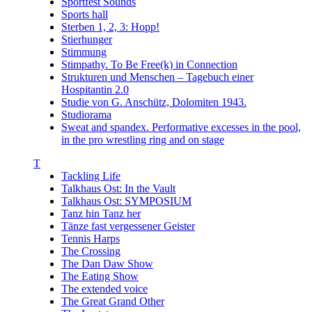
Sportfest Sounds
Sports hall
Sterben 1, 2, 3: Hopp!
Stierhunger
Stimmung
Stimpathy. To Be Free(k) in Connection
Strukturen und Menschen – Tagebuch einer
Hospitantin 2.0
Studie von G. Anschütz, Dolomiten 1943.
Studiorama
Sweat and spandex. Performative excesses in the pool,
in the pro wrestling ring and on stage
T
Tackling Life
Talkhaus Ost: In the Vault
Talkhaus Ost: SYMPOSIUM
Tanz hin Tanz her
Tänze fast vergessener Geister
Tennis Harps
The Crossing
The Dan Daw Show
The Eating Show
The extended voice
The Great Grand Other