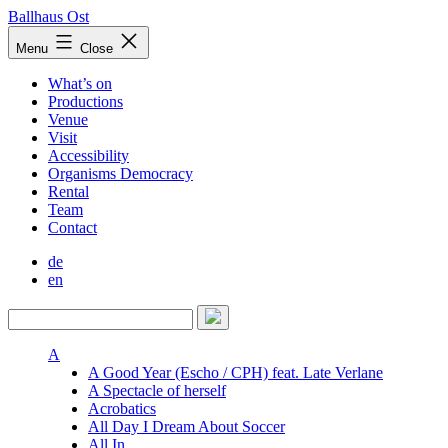
Skip
Ballhaus Ost
to
Ballhaus
Menu
Close
content
Ost
What’s on
Productions
Venue
Visit
Accessibility
Organisms Democracy
Rental
Team
Contact
de
en
A
A Good Year (Escho / CPH) feat. Late Verlane
A Spectacle of herself
Acrobatics
All Day I Dream About Soccer
All In