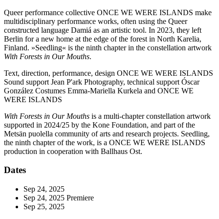
Queer performance collective ONCE WE WERE ISLANDS make
multidisciplinary performance works, often using the Queer
constructed language Damiá as an artistic tool. In 2023, they left
Berlin for a new home at the edge of the forest in North Karelia,
Finland. »Seedling« is the ninth chapter in the constellation artwork
With Forests in Our Mouths
.
Text, direction, performance, design
ONCE WE WERE ISLANDS
Sound support
Jean P'ark
Photography, technical support
Óscar
González
Costumes
Emma-Mariella Kurkela and ONCE WE
WERE ISLANDS
With Forests in Our Mouths
is a multi-chapter constellation artwork
supported in 2024/25 by the Kone Foundation, and part of the
Metsän puolella community of arts and research projects. Seedling,
the ninth chapter of the work, is a ONCE WE WERE ISLANDS
production in cooperation with Ballhaus Ost.
Dates
Sep 24, 2025
Sep 24, 2025
Premiere
Sep 25, 2025