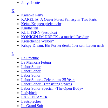
Junge Leute
K
Karaoke Party
KARELIA. A Queer Forest Fantasy in Two Parts
Keine Krippenspiele mehr
Kindheiten
KLITTERN (aesopica)
KÖNIGIN IM DRECK - a musical Reading
Kreischende Weiber*
Krispy Dream. Ein Portier denkt über sein Leben nach
L
La Fracture
La Memoria Futura
Labor Sonor
Labor Sonor
Labor Sonor
Labor Sonor - Celebrating 25 Years
Labor Sonor : Translating Spaces
Labor Sonor Special: »The Open Body«
Ladybitch
LAST PRAYER
Lautsprecher
Le Grand Soir