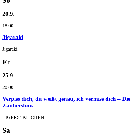
So
20.9.
18:00
Jigaraki
Jigaraki
Fr
25.9.
20:00
Verpiss dich, du weißt genau, ich vermiss dich – Die
Zaubershow
TIGERS’ KITCHEN
Sa