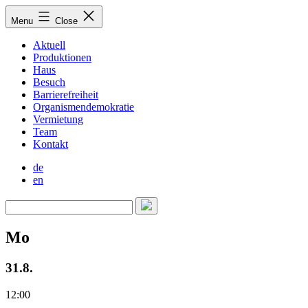
Skip
Menu
Close
to
content
Aktuell
Produktionen
Haus
Besuch
Barrierefreiheit
Organismendemokratie
Vermietung
Team
Kontakt
de
en
Mo
31.8.
12:00