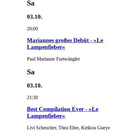
Sa
03.10.
20:00
Mariannes großes Debüt - »Le
Lampenfieber«
Paul Marianne Furtwängler
Sa
03.10.
21:30
Best Compilation Ever - »Le
Lampenfieber«
Livi Scheucher, Thea Ehre, Kirikou Gueye