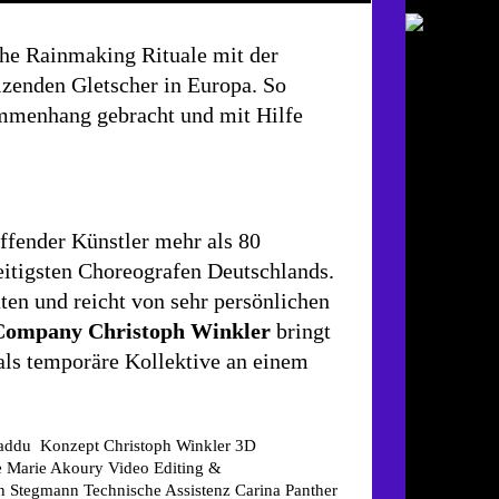
che Rainmaking Rituale mit der
zenden Gletscher in Europa. So
mmenhang gebracht und mit Hilfe
affender Künstler mehr als 80
seitigsten Choreografen Deutschlands.
en und reicht von sehr persönlichen
Company Christoph Winkler
bringt
als temporäre Kollektive an einem
 Kaddu
Konzept
Christoph Winkler
3D
e
Marie Akoury
Video Editing &
n Stegmann
Technische Assistenz
Carina Panther