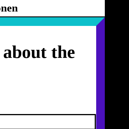
onen
Ballhaus
Ost
 about the