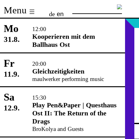
Skip
Menu
de
en
to
content
Mo
12:00
Kooperieren mit dem
31.8.
Ballhaus Ost
Fr
20:00
Gleichzeitigkeiten
11.9.
maulwerker performing music
Sa
15:30
Play Pen&Paper | Questhaus
12.9.
Ost II: The Return of the
Drags
BroKolya and Guests