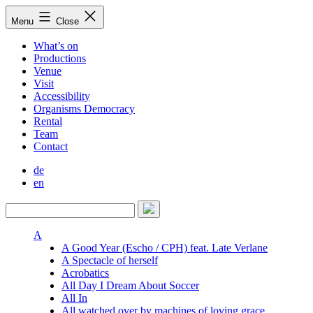
Skip
Menu
Close
to
content
What’s on
Productions
Venue
Visit
Accessibility
Organisms Democracy
Rental
Team
Contact
de
en
A
A Good Year (Escho / CPH) feat. Late Verlane
A Spectacle of herself
Acrobatics
All Day I Dream About Soccer
All In
All watched over by machines of loving grace