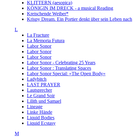
KLITTERN (aesopica)
KÖNIGIN IM DRECK - a musical Reading
Kreischende Weiber*
Krispy Dream. Ein Portier denkt über sein Leben nach
L
La Fracture
La Memoria Futura
Labor Sonor
Labor Sonor
Labor Sonor
Labor Sonor - Celebrating 25 Years
Labor Sonor : Translating Spaces
Labor Sonor Special: »The Open Body«
Ladybitch
LAST PRAYER
Lautsprecher
Le Grand Soir
Lilith und Samael
Lineage
Linke Hände
Liquid Bodies
Liquid Ecstasy
M