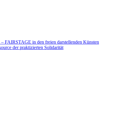
26 – FAIRSTAGE in den freien darstellenden Künsten
urce der praktizierten Solidarität