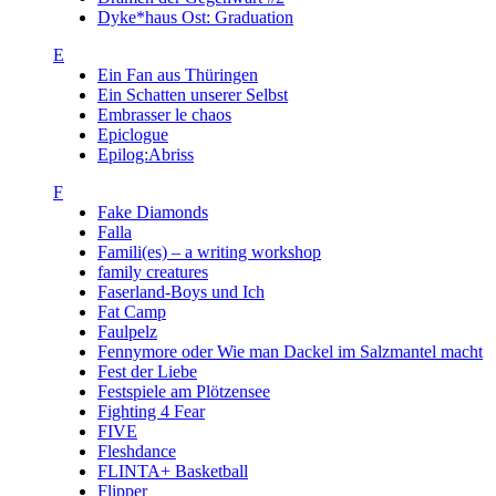
Dyke*haus Ost: Graduation
E
Ein Fan aus Thüringen
Ein Schatten unserer Selbst
Embrasser le chaos
Epiclogue
Epilog:Abriss
F
Fake Diamonds
Falla
Famili(es) – a writing workshop
family creatures
Faserland-Boys und Ich
Fat Camp
Faulpelz
Fennymore oder Wie man Dackel im Salzmantel macht
Fest der Liebe
Festspiele am Plötzensee
Fighting 4 Fear
FIVE
Fleshdance
FLINTA+ Basketball
Flipper