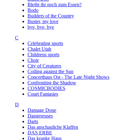
Bleibt ihr noch zum Essen?
Bodo
Builders of the Country
Buster, my love
bye, bye, bye
C
Celebrating sports
Chalet Utah
Childrens sports
Choir
City of Creatures
Coiling against the Sun
Concerthaus Ost - The Late Night Shows
Confronting the Shadow
COSMICBODIES
Court Fantasies
D
Damage Done
Dangereuses
Darts
Das anschauliche Klaffen
DAS ERBE
Das kranke Haus