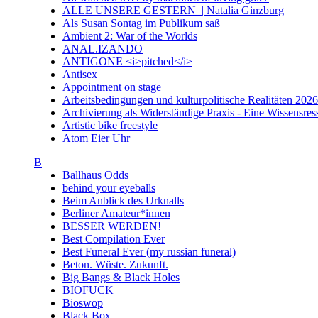
ALLE UNSERE GESTERN | Natalia Ginzburg
Als Susan Sontag im Publikum saß
Ambient 2: War of the Worlds
ANAL.IZANDO
ANTIGONE <i>pitched</i>
Antisex
Appointment on stage
Arbeitsbedingungen und kulturpolitische Realitäten 20
Archivierung als Widerständige Praxis - Eine Wissensresso
Artistic bike freestyle
Atom Eier Uhr
B
Ballhaus Odds
behind your eyeballs
Beim Anblick des Urknalls
Berliner Amateur*innen
BESSER WERDEN!
Best Compilation Ever
Best Funeral Ever (my russian funeral)
Beton. Wüste. Zukunft.
Big Bangs & Black Holes
BIOFUCK
Bioswop
Black Box