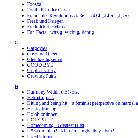
Foosball
Football Under Cover
Frauen der Revolutionsstraße | دختران خیابان انقلاب
Freak und Kriegen
Frederick die Maus
Fun Facts - witzig, wichtig, richtig
G
Gargoyles
Gasoline Queen
Gleichzeitigkeiten
GOOD BYE
Gripless Glory
Growing Pains
H
Harmony Within the Noise
Helmitropolis
Hitting and being hit – a feminist perspective on martial 
Hobby horsing
Holobiontinnen
HOLY SHIT
Homecoming - Greatest Hits!
Hörst du mich? | Khi nào ta nghe thây nhau?
Hotel Utopia