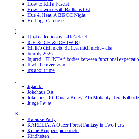
How to Kill a Fascist
How to work with Ballhaus Ost
Hue & Heat: A BIPOC Night
Hurling | Camogie
I
I just called to say.. sHe’s dead.
ICH & ICH & ICH [WIR]
Ich lieb dich nicht, du liest mich nicht – aha
Infinity 2026
Injured - FLINTA* bodies between functional expectatio
It will be over soon
It's about time
J
Jigaraki
Jokehaus Ost
Jokehaus Ost: Dinara Kerey, Abi Mohanty, Tera Kil
Junge Leute
K
Karaoke Party
KARELIA. A Queer Forest Fantasy in Two Parts
Keine Krippenspiele mehr
Kindheiten