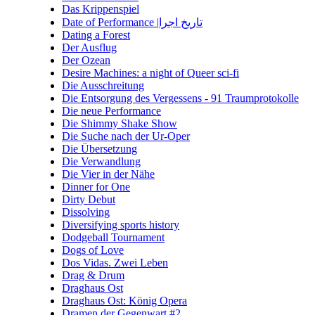
Das Krippenspiel
Date of Performance |تاریخ اجرا
Dating a Forest
Der Ausflug
Der Ozean
Desire Machines: a night of Queer sci-fi
Die Ausschreitung
Die Entsorgung des Vergessens - 91 Traumprotokolle
Die neue Performance
Die Shimmy Shake Show
Die Suche nach der Ur-Oper
Die Übersetzung
Die Verwandlung
Die Vier in der Nähe
Dinner for One
Dirty Debut
Dissolving
Diversifying sports history
Dodgeball Tournament
Dogs of Love
Dos Vidas. Zwei Leben
Drag & Drum
Draghaus Ost
Draghaus Ost: König Opera
Dramen der Gegenwart #2