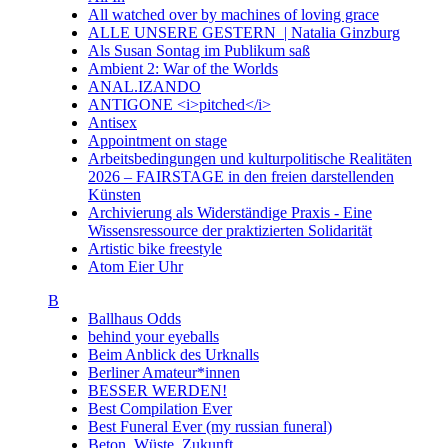
All watched over by machines of loving grace
ALLE UNSERE GESTERN | Natalia Ginzburg
Als Susan Sontag im Publikum saß
Ambient 2: War of the Worlds
ANAL.IZANDO
ANTIGONE <i>pitched</i>
Antisex
Appointment on stage
Arbeitsbedingungen und kulturpolitische Realitäten
2026 – FAIRSTAGE in den freien darstellenden
Künsten
Archivierung als Widerständige Praxis - Eine
Wissensressource der praktizierten Solidarität
Artistic bike freestyle
Atom Eier Uhr
B
Ballhaus Odds
behind your eyeballs
Beim Anblick des Urknalls
Berliner Amateur*innen
BESSER WERDEN!
Best Compilation Ever
Best Funeral Ever (my russian funeral)
Beton. Wüste. Zukunft.