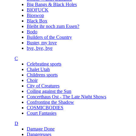
Big Bangs & Black Holes
BIOFUCK
Bioswop
Black Box
Bleibt ihr noch zum Essen?
Bodo
Builders of the Country
Buster, my love
bye, bye, bye
C
Celebrating sports
Chalet Utah
Childrens sports
Choir
City of Creatures
Coiling against the Sun
Concerthaus Ost - The Late Night Shows
Confronting the Shadow
COSMICBODIES
Court Fantasies
D
Damage Done
Dangereuses