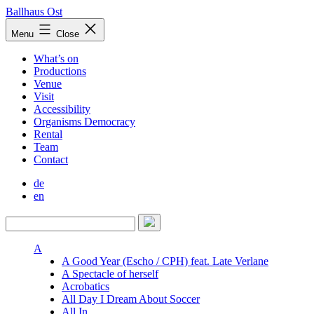
Skip
Ballhaus Ost
to
Ballhaus
Menu
Close
content
Ost
What’s on
Productions
Venue
Visit
Accessibility
Organisms Democracy
Rental
Team
Contact
de
en
A
A Good Year (Escho / CPH) feat. Late Verlane
A Spectacle of herself
Acrobatics
All Day I Dream About Soccer
All In