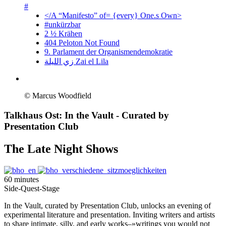
#
</A “Manifesto” of= {every} One.s Own>
#unkürzbar
2 ½ Krähen
404 Peloton Not Found
9. Parlament der Organismendemokratie
زي‌ اللیلة Zai el Lila
© Marcus Woodfield
Talkhaus Ost: In the Vault
- Curated by
Presentation Club
The Late Night Shows
60 minutes
Side-Quest-Stage
In the Vault, curated by Presentation Club, unlocks an evening of
experimental literature and presentation. Inviting writers and artists
to share intimate, silly, and early works–»writings you would not