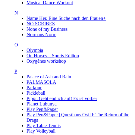
Musical Dance Workout
N
Name Her. Eine Suche nach den Frauen+
NO SCRIBES
None of my Business
Normans Norm
O
Olympia
On Horses – Sports Edition
Oxygènes workshop
P
Palace of Ash and Rain
PALMASOLA
Parkour
Pickleball
Pippi: Gebt endlich auf! Es ist vorbei
Planet Lubunya
Play Pen&Paper
Play Pen&Paper | Questhaus Ost II: The Return of the
Drags
Play Table Tennis
Play Volleyball