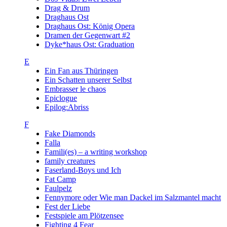
Drag & Drum
Draghaus Ost
Draghaus Ost: König Opera
Dramen der Gegenwart #2
Dyke*haus Ost: Graduation
E
Ein Fan aus Thüringen
Ein Schatten unserer Selbst
Embrasser le chaos
Epiclogue
Epilog:Abriss
F
Fake Diamonds
Falla
Famili(es) – a writing workshop
family creatures
Faserland-Boys und Ich
Fat Camp
Faulpelz
Fennymore oder Wie man Dackel im Salzmantel macht
Fest der Liebe
Festspiele am Plötzensee
Fighting 4 Fear