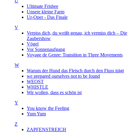
U
Ultimate Frisbee
Unsere kleine Farm
Ur-Oper - Das Finale
V
Verpiss dich, du weißt genau, ich vermiss dich – Die
Zaubershow
Vögel
Vor Sonnenaufgang
Voyage de Genre: Transition in Three Movements
W
Warum der Hund das Fleisch durch den Fluss trägt
we prepared ourselves not to be found
WEOST
WHISTLE
Wir wollen, dass es schön ist
Y
You know the Feeling
Yum Yum
Z
ZAPFENSTREICH