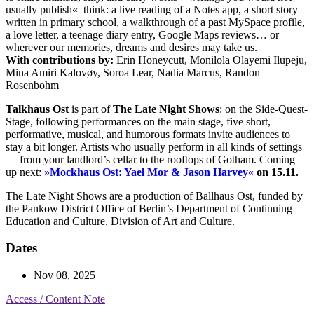
usually publish«–think: a live reading of a Notes app, a short story
written in primary school, a walkthrough of a past MySpace profile,
a love letter, a teenage diary entry, Google Maps reviews… or
wherever our memories, dreams and desires may take us.
With contributions by:
Erin Honeycutt, Monilola Olayemi Ilupeju,
Mina Amiri Kalovøy, Soroa Lear, Nadia Marcus, Randon
Rosenbohm
Talkhaus Ost
is part of
The Late Night Shows
: on the Side-Quest-
Stage, following performances on the main stage, five short,
performative, musical, and humorous formats invite audiences to
stay a bit longer. Artists who usually perform in all kinds of settings
— from your landlord’s cellar to the rooftops of Gotham. Coming
up next:
»Mockhaus Ost: Yael Mor & Jason Harvey«
on 15.11.
The Late Night Shows are a production of Ballhaus Ost, funded by
the Pankow District Office of Berlin’s Department of Continuing
Education and Culture, Division of Art and Culture.
Dates
Nov 08, 2025
Access / Content Note