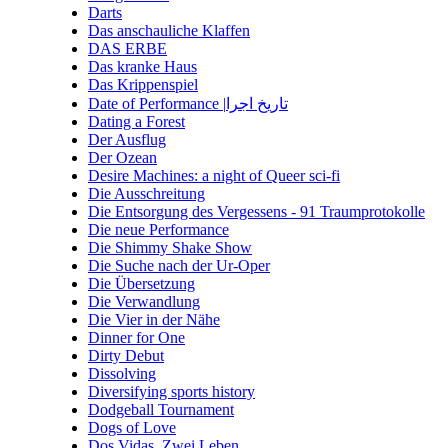
Darts
Das anschauliche Klaffen
DAS ERBE
Das kranke Haus
Das Krippenspiel
Date of Performance |تاریخ اجرا
Dating a Forest
Der Ausflug
Der Ozean
Desire Machines: a night of Queer sci-fi
Die Ausschreitung
Die Entsorgung des Vergessens - 91 Traumprotokolle
Die neue Performance
Die Shimmy Shake Show
Die Suche nach der Ur-Oper
Die Übersetzung
Die Verwandlung
Die Vier in der Nähe
Dinner for One
Dirty Debut
Dissolving
Diversifying sports history
Dodgeball Tournament
Dogs of Love
Dos Vidas. Zwei Leben