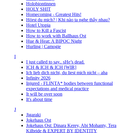
Holobiontinnen
HOLY SHIT
Homecoming - Greatest Hits!
Hörst du mich? | Khi nào ta nghe thây nhau?
Hotel Utopia
How to Kill a Fascist
How to work with Ballhaus Ost
Hue & Heat: A BIPOC Night
Hurling | Camogie
I
I just called to say.. sHe’s dead.
ICH & ICH & ICH [WIR]
Ich lieb dich nicht, du liest mich nicht – aha
Infinity 2026
Injured - FLINTA* bodies between functional
expectations and medical practice
It will be over soon
It's about time
J
Jigaraki
Jokehaus Ost
Jokehaus Ost: Dinara Kerey, Abi Mohanty, Tera
Kilbride & EXPERT BY IDENTITY