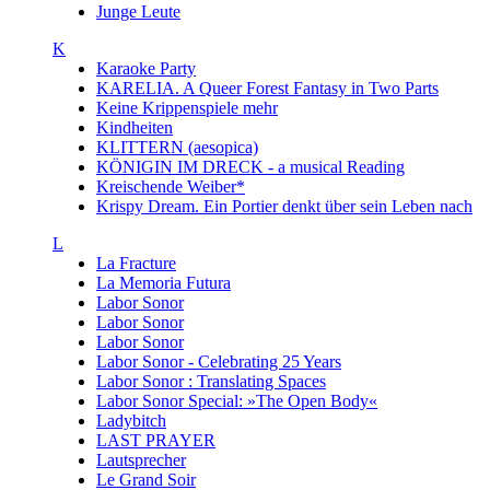
Junge Leute
K
Karaoke Party
KARELIA. A Queer Forest Fantasy in Two Parts
Keine Krippenspiele mehr
Kindheiten
KLITTERN (aesopica)
KÖNIGIN IM DRECK - a musical Reading
Kreischende Weiber*
Krispy Dream. Ein Portier denkt über sein Leben nach
L
La Fracture
La Memoria Futura
Labor Sonor
Labor Sonor
Labor Sonor
Labor Sonor - Celebrating 25 Years
Labor Sonor : Translating Spaces
Labor Sonor Special: »The Open Body«
Ladybitch
LAST PRAYER
Lautsprecher
Le Grand Soir