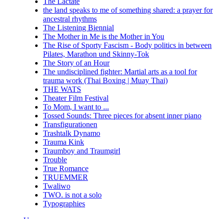
The Lactate
the land speaks to me of something shared: a prayer for
ancestral rhythms
The Listening Biennial
The Mother in Me is the Mother in You
The Rise of Sporty Fascism - Body politics in between
Pilates, Marathon und Skinny-Tok
The Story of an Hour
The undisciplined fighter: Martial arts as a tool for
trauma work (Thai Boxing | Muay Thai)
THE WATS
Theater Film Festival
To Mom, I want to ...
Tossed Sounds: Three pieces for absent inner piano
Transfigurationen
Trashtalk Dynamo
Trauma Kink
Traumboy and Traumgirl
Trouble
True Romance
TRUEMMER
Twaliwo
TWO. is not a solo
Typographies