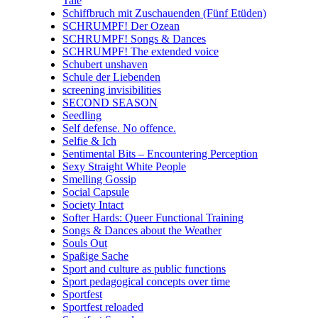
Tale
Schiffbruch mit Zuschauenden (Fünf Etüden)
SCHRUMPF! Der Ozean
SCHRUMPF! Songs & Dances
SCHRUMPF! The extended voice
Schubert unshaven
Schule der Liebenden
screening invisibilities
SECOND SEASON
Seedling
Self defense. No offence.
Selfie & Ich
Sentimental Bits – Encountering Perception
Sexy Straight White People
Smelling Gossip
Social Capsule
Society Intact
Softer Hards: Queer Functional Training
Songs & Dances about the Weather
Souls Out
Spaßige Sache
Sport and culture as public functions
Sport pedagogical concepts over time
Sportfest
Sportfest reloaded