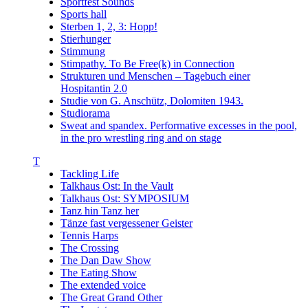
Sportfest Sounds
Sports hall
Sterben 1, 2, 3: Hopp!
Stierhunger
Stimmung
Stimpathy. To Be Free(k) in Connection
Strukturen und Menschen – Tagebuch einer
Hospitantin 2.0
Studie von G. Anschütz, Dolomiten 1943.
Studiorama
Sweat and spandex. Performative excesses in the pool,
in the pro wrestling ring and on stage
T
Tackling Life
Talkhaus Ost: In the Vault
Talkhaus Ost: SYMPOSIUM
Tanz hin Tanz her
Tänze fast vergessener Geister
Tennis Harps
The Crossing
The Dan Daw Show
The Eating Show
The extended voice
The Great Grand Other