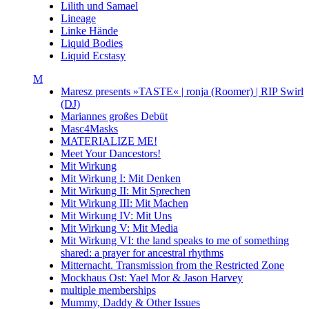
Lilith und Samael
Lineage
Linke Hände
Liquid Bodies
Liquid Ecstasy
M
Maresz presents »TASTE« | ronja (Roomer) | RIP Swirl
(DJ)
Mariannes großes Debüt
Masc4Masks
MATERIALIZE ME!
Meet Your Dancestors!
Mit Wirkung
Mit Wirkung I: Mit Denken
Mit Wirkung II: Mit Sprechen
Mit Wirkung III: Mit Machen
Mit Wirkung IV: Mit Uns
Mit Wirkung V: Mit Media
Mit Wirkung VI: the land speaks to me of something
shared: a prayer for ancestral rhythms
Mitternacht. Transmission from the Restricted Zone
Mockhaus Ost: Yael Mor & Jason Harvey
multiple memberships
Mummy, Daddy & Other Issues