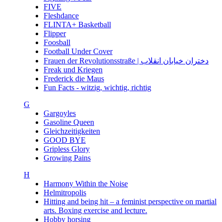
FIVE
Fleshdance
FLINTA+ Basketball
Flipper
Foosball
Football Under Cover
Frauen der Revolutionsstraße | دختران خیابان انقلاب
Freak und Kriegen
Frederick die Maus
Fun Facts - witzig, wichtig, richtig
G
Gargoyles
Gasoline Queen
Gleichzeitigkeiten
GOOD BYE
Gripless Glory
Growing Pains
H
Harmony Within the Noise
Helmitropolis
Hitting and being hit – a feminist perspective on martial
arts. Boxing exercise and lecture.
Hobby horsing