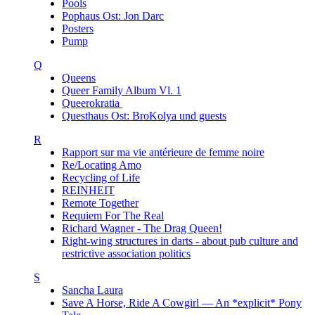
Pools
Pophaus Ost: Jon Darc
Posters
Pump
Q
Queens
Queer Family Album Vl. 1
Queerokratia
Questhaus Ost: BroKolya und guests
R
Rapport sur ma vie antérieure de femme noire
Re/Locating Amo
Recycling of Life
REINHEIT
Remote Together
Requiem For The Real
Richard Wagner - The Drag Queen!
Right-wing structures in darts - about pub culture and
restrictive association politics
S
Sancha Laura
Save A Horse, Ride A Cowgirl — An *explicit* Pony