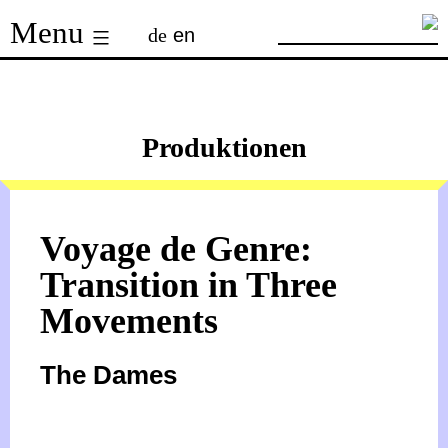
Skip
Menu
de
en
to
content
Produktionen
Voyage de Genre:
Transition in Three
Movements
The Dames